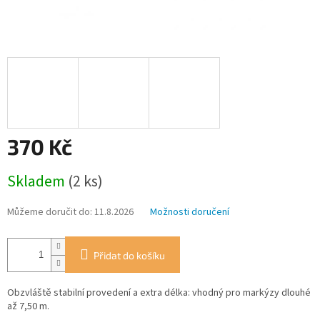
370 Kč
Měrná
Skladem
(2 ks)
cena:
Můžeme doručit do:
11.8.2026
Možnosti doručení
Přidat do košíku
Obzvláště stabilní provedení a extra délka: vhodný pro markýzy dlouhé
až 7,50 m.