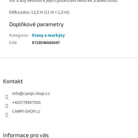
vítr a aby nedošlo k jejich poškození nebo ke zranění osob.
Délka pásu: 12,5 m (11 m + 1,5 m).
Doplňkové parametry
Kategorie
:
Stany a markýzy
EAN
:
8718546660047
Z
á
p
a
Kontakt
t
info
@
campi-shop.cz
í
+420778887500
CAMPI-SHOP.cz
Informace pro vás