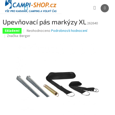
Přejít
na
NÁKUPNÍ
obsah
KOŠÍK
Upevňovací pás markýzy XL
262640
Průměrné
Neohodnoceno
Podrobnosti hodnocení
Skladem!
hodnocení
Značka:
Berger
produktu
je
0,0
z
5
hvězdiček.