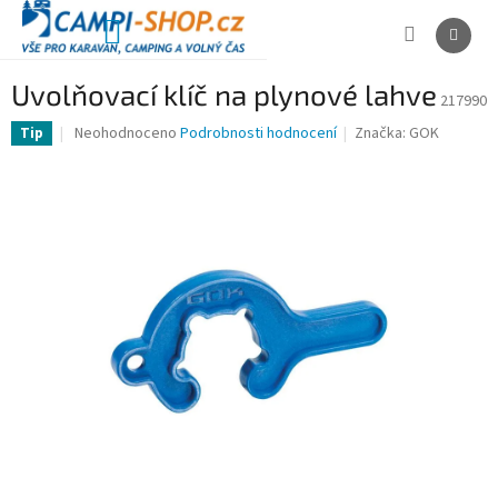
Přejít
na
NÁKUPNÍ
obsah
KOŠÍK
Uvolňovací klíč na plynové lahve
217990
Průměrné
Neohodnoceno
Podrobnosti hodnocení
Značka:
GOK
Tip
hodnocení
produktu
je
0,0
z
5
hvězdiček.