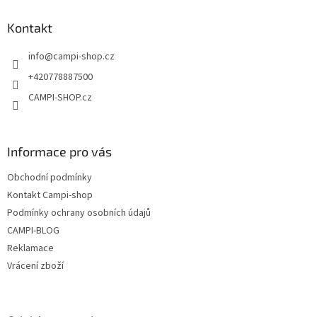
p
a
Kontakt
t
info
@
campi-shop.cz
í
+420778887500
CAMPI-SHOP.cz
Informace pro vás
Obchodní podmínky
Kontakt Campi-shop
Podmínky ochrany osobních údajů
CAMPI-BLOG
Reklamace
Vrácení zboží