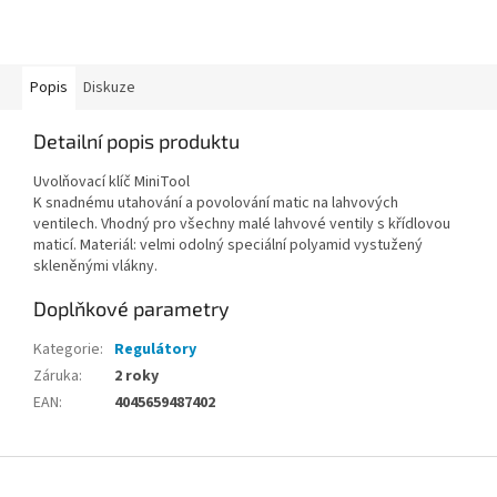
Popis
Diskuze
Detailní popis produktu
Uvolňovací klíč MiniTool
K snadnému utahování a povolování matic na lahvových
ventilech. Vhodný pro všechny malé lahvové ventily s křídlovou
maticí. Materiál: velmi odolný speciální polyamid vystužený
skleněnými vlákny.
Doplňkové parametry
Kategorie
:
Regulátory
Záruka
:
2 roky
EAN
:
4045659487402
Z
á