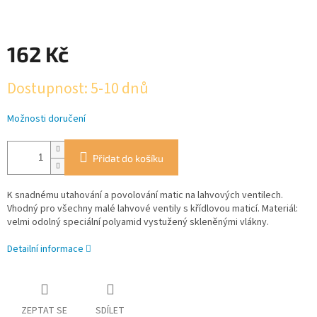
162 Kč
Měrná
Dostupnost: 5-10 dnů
cena:
Možnosti doručení
Přidat do košíku
K snadnému utahování a povolování matic na lahvových ventilech.
Vhodný pro všechny malé lahvové ventily s křídlovou maticí. Materiál:
velmi odolný speciální polyamid vystužený skleněnými vlákny.
Detailní informace
ZEPTAT SE
SDÍLET