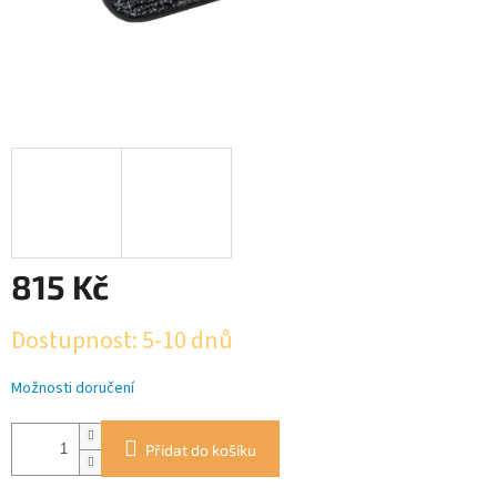
815 Kč
Měrná
Dostupnost: 5-10 dnů
cena:
Možnosti doručení
Přidat do košíku