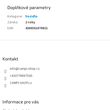
Doplňkové parametry
Kategorie
:
Vozidlo
Záruka
:
2 roky
EAN
:
4260361070821
Z
á
p
a
Kontakt
t
info
@
campi-shop.cz
í
+420778887500
CAMPI-SHOP.cz
Informace pro vás