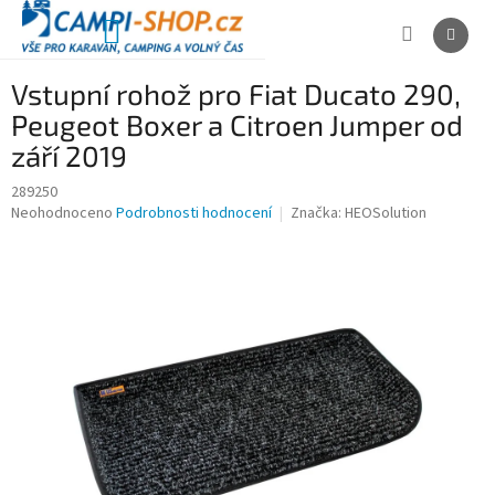
Přejít
na
NÁKUPNÍ
obsah
KOŠÍK
Vstupní rohož pro Fiat Ducato 290,
Peugeot Boxer a Citroen Jumper od
září 2019
289250
Průměrné
Neohodnoceno
Podrobnosti hodnocení
Značka:
HEOSolution
hodnocení
produktu
je
0,0
z
5
hvězdiček.