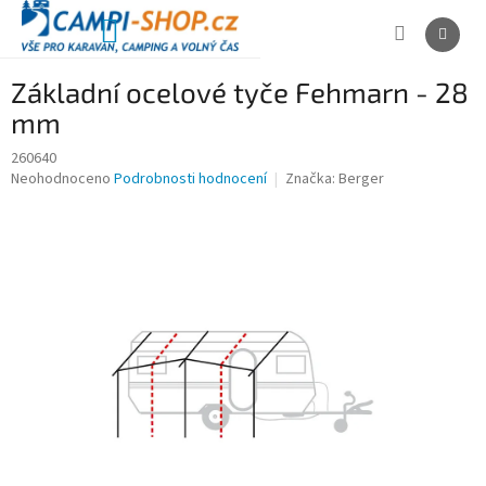
Přejít
na
NÁKUPNÍ
obsah
KOŠÍK
Základní ocelové tyče Fehmarn - 28
mm
260640
Průměrné
Neohodnoceno
Podrobnosti hodnocení
Značka:
Berger
hodnocení
produktu
je
0,0
z
5
hvězdiček.