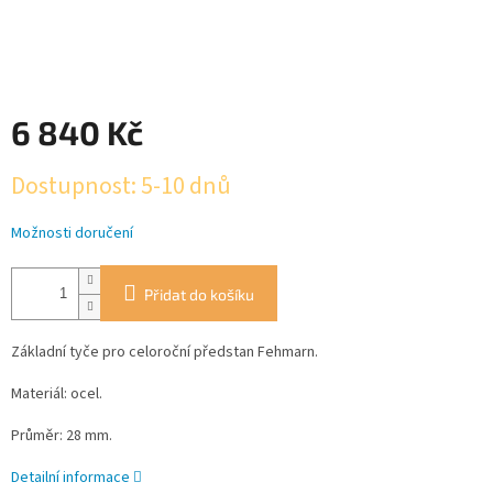
6 840 Kč
Měrná
Dostupnost: 5-10 dnů
cena:
Možnosti doručení
Přidat do košíku
Základní tyče pro celoroční předstan Fehmarn.
Materiál: ocel.
Průměr: 28 mm.
Detailní informace