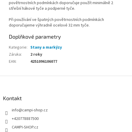
povětrnostních podmínkách doporučuje použít minimálně 2
střešní hákové tyče a podperné tyče.
Při používání ve špatných povětrnostních podmínkách
doporučujeme výhradně ocelové 32 mm tyče.
Doplňkové parametry
Kategorie
:
Stany a markýzy
Záruka
:
2 roky
EAN
:
4251096106077
Z
á
p
a
Kontakt
t
info
@
campi-shop.cz
í
+420778887500
CAMPI-SHOP.cz