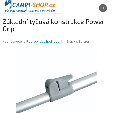
Přejít
na
NÁKUPNÍ
obsah
KOŠÍK
Základní tyčová konstrukce Power
Grip
Průměrné
Neohodnoceno
Podrobnosti hodnocení
Značka:
Berger
hodnocení
produktu
je
0,0
z
5
hvězdiček.