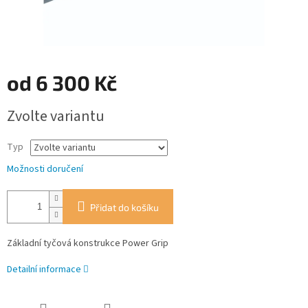
od
6 300 Kč
Měrná
Zvolte variantu
cena:
Typ
Možnosti doručení
Přidat do košíku
Základní tyčová konstrukce Power Grip
Detailní informace