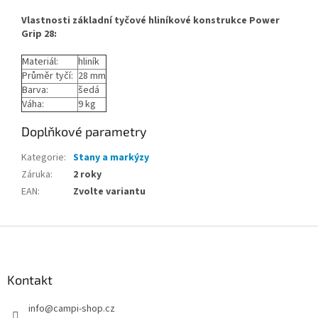
Vlastnosti základní tyčové hliníkové konstrukce Power
Grip 28:
Materiál:
hliník
Průměr tyčí:
28 mm
Barva:
šedá
Váha:
9 kg
Doplňkové parametry
Kategorie
:
Stany a markýzy
Záruka
:
2 roky
EAN
:
Zvolte variantu
Z
á
p
a
Kontakt
t
info
@
campi-shop.cz
í