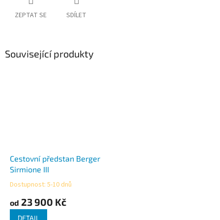
ZEPTAT SE
SDÍLET
Související produkty
Cestovní předstan Berger
Sirmione III
Dostupnost: 5-10 dnů
Průměrné
hodnocení
23 900 Kč
od
produktu
je
DETAIL