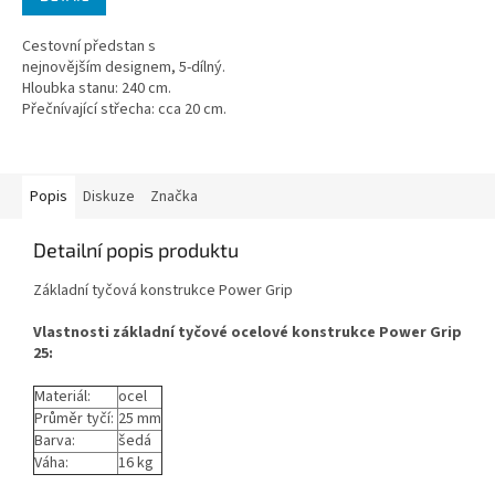
5,0
z
Cestovní předstan s
5
nejnovějším designem, 5-dílný.
hvězdiček.
Hloubka stanu: 240 cm.
Přečnívající střecha: cca 20 cm.
Popis
Diskuze
Značka
Detailní popis produktu
Základní tyčová konstrukce Power Grip
Vlastnosti základní tyčové ocelové konstrukce Power Grip
25:
Materiál:
ocel
Průměr tyčí:
25 mm
Barva:
šedá
Váha:
16 kg