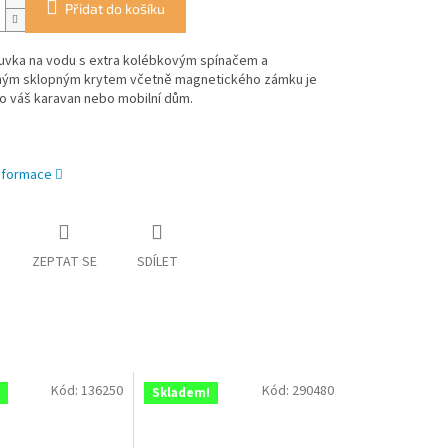
Přidat do košíku
uvka na vodu s extra kolébkovým spínačem a
ým sklopným krytem včetně magnetického zámku je
ro váš karavan nebo mobilní dům.
informace
ZEPTAT SE
SDÍLET
Kód:
136250
Kód:
290480
Skladem!