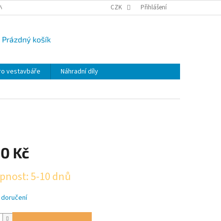
NY OSOBNÍCH ÚDAJŮ
CAMPI-BLOG
CZK
REKLAMACE
Přihlášení
VRÁCENÍ ZBO
Prázdný košík
UPNÍ
K
ro vestavbáře
Náhradní díly
50 Kč
pnost: 5-10 dnů
 doručení