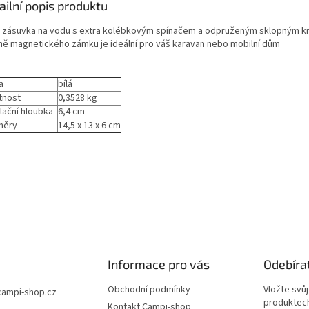
ailní popis produktu
 zásuvka na vodu s extra kolébkovým spínačem a odpruženým sklopným k
ně magnetického zámku je ideální pro váš karavan nebo mobilní dům
a
bílá
tnost
0,3528 kg
alační hloubka
6,4 cm
měry
14,5 x 13 x 6 cm
Informace pro vás
Odebíra
Obchodní podmínky
Vložte svů
campi-shop.cz
produktech
Kontakt Campi-shop