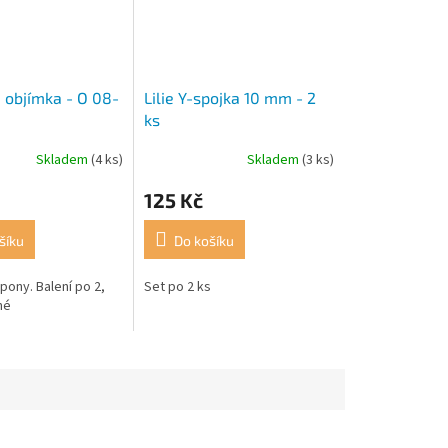
 objímka - O 08-
Lilie Y-spojka 10 mm - 2
ks
Skladem
(4 ks)
Skladem
(3 ks)
125 Kč
šíku
Do košíku
pony. Balení po 2,
Set po 2 ks
né