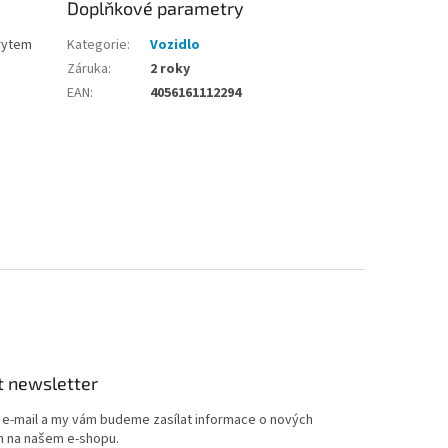
Doplňkové parametry
rytem
Kategorie
:
Vozidlo
Záruka
:
2 roky
EAN
:
4056161112294
t newsletter
j e-mail a my vám budeme zasílat informace o nových
 na našem e-shopu.