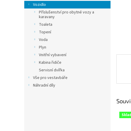
n
Vozidlo
e
Příslušenství pro obytné vozy a
l
karavany
Toaleta
Topení
Voda
Plyn
Vnitřní vybavení
Kabina řidiče
Servisní dvířka
Vše pro vestavbáře
Náhradní díly
Souvi
Skla