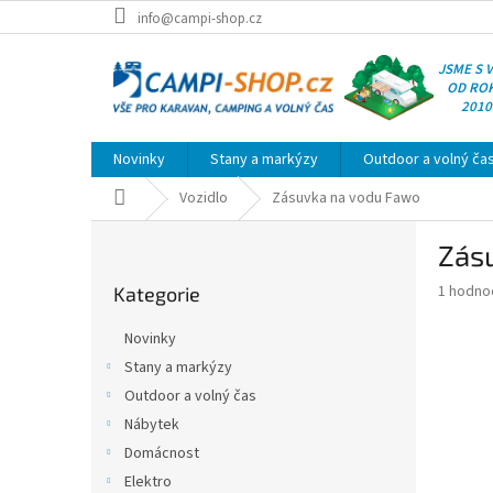
Přejít
info@campi-shop.cz
na
obsah
JSME S 
OD RO
2010
Novinky
Stany a markýzy
Outdoor a volný ča
Domů
Vozidlo
Zásuvka na vodu Fawo
P
Zás
o
Přeskočit
s
Průměr
1 hodno
Kategorie
kategorie
t
hodnoce
r
produkt
Novinky
a
je
Stany a markýzy
5,0
n
z
Outdoor a volný čas
n
5
í
Nábytek
hvězdič
p
Domácnost
a
Elektro