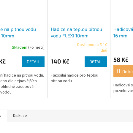
e na pitnou vodu
Hadice na teplou pitnou
Hadicová
I 10mm
vodu FLEXI 10mm
16 mm
Dostupnost: 5-10
Skladem
(>5 metr)
rné
Průměrné
Průměrné
dnů
cení
hodnocení
hodnocení
58 Kč
ktu
produktu
produktu
Kč
140 Kč
DETAIL
DETAIL
je
je
4,3
5,0
Do ko
lní hadice na pitnou vodu.
Flexibilní hadice pro teplou
z
z
eno dle nejnovějších
pitnou vodu.
5
5
Hadicové s
 ohledně zásobování
ček.
hvězdiček.
hvězdiček.
pozinkova
 vodou.
s
Diskuze