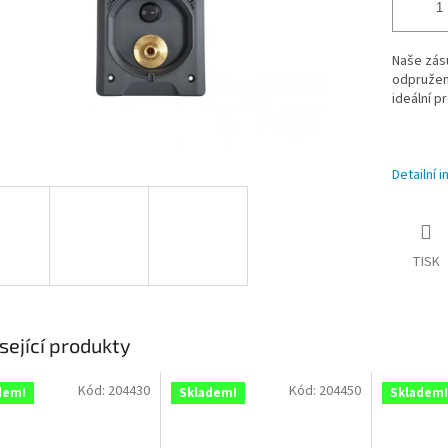
Naše zás
odpružen
ideální p
Detailní 
TISK
sející produkty
Kód:
204430
Kód:
204450
dem!
Skladem!
Skladem!