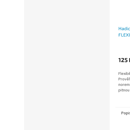
Hadic
FLEX
Průmě
hodno
produ
125 
je
5,0
Flexibi
z
Prověř
5
norem
hvězdi
pitnou
Popi