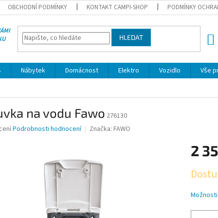
OBCHODNÍ PODMÍNKY
KONTAKT CAMPI-SHOP
PODMÍNKY OCHRA
VÁMI
HLEDAT
KU
NÁK
KOŠÍ
s
Nábytek
Domácnost
Elektro
Vozidlo
Vše p
uvka na vodu Fawo
276130
né
cení
Podrobnosti hodnocení
Značka:
FAWO
ní
2 3
u
Měrná
Dostu
cena:
ek.
Možnosti