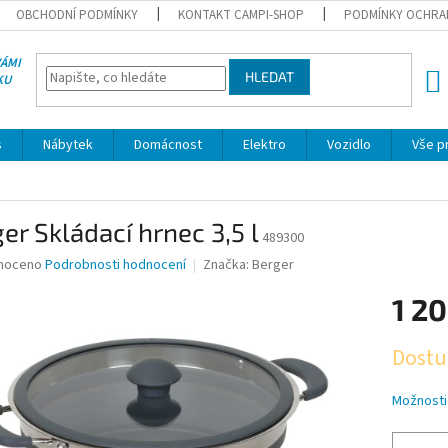
OBCHODNÍ PODMÍNKY
KONTAKT CAMPI-SHOP
PODMÍNKY OCHRA
VÁMI
HLEDAT
KU
NÁK
KOŠÍ
s
Nábytek
Domácnost
Elektro
Vozidlo
Vše p
er Skládací hrnec 3,5 l
489300
né
noceno
Podrobnosti hodnocení
Značka:
Berger
ní
1 20
u
Měrná
Dostu
cena:
ek.
Možnosti