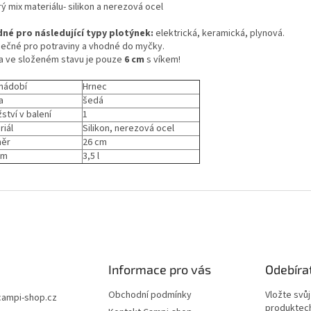
ý mix materiálu- silikon a nerezová ocel
né pro následující typy plotýnek:
elektrická, keramická, plynová.
ečné pro potraviny a vhodné do myčky.
a ve složeném stavu je pouze
6 cm
s víkem!
nádobí
Hrnec
a
šedá
ství v balení
1
riál
Silikon, nerezová ocel
měr
26 cm
em
3,5 l
Informace pro vás
Odebíra
Obchodní podmínky
Vložte svů
campi-shop.cz
produktech