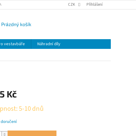
NY OSOBNÍCH ÚDAJŮ
CAMPI-BLOG
CZK
REKLAMACE
Přihlášení
VRÁCENÍ ZBO
Prázdný košík
UPNÍ
K
ro vestavbáře
Náhradní díly
5 Kč
pnost: 5-10 dnů
 doručení