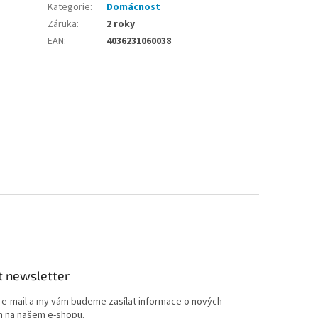
Kategorie
:
Domácnost
Záruka
:
2 roky
EAN
:
4036231060038
t newsletter
j e-mail a my vám budeme zasílat informace o nových
 na našem e-shopu.