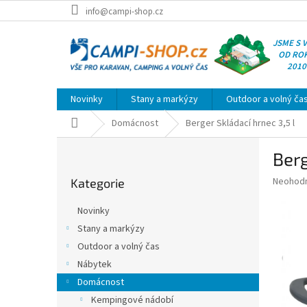
Přejít
info@campi-shop.cz
na
obsah
JSME S 
OD RO
2010
Novinky
Stany a markýzy
Outdoor a volný ča
Domů
Domácnost
Berger Skládací hrnec 3,5 l
P
Berg
o
Přeskočit
s
Průměr
Neohod
Kategorie
kategorie
t
hodnoce
r
produkt
Novinky
a
je
Stany a markýzy
0,0
n
z
Outdoor a volný čas
n
5
í
Nábytek
hvězdič
p
Domácnost
a
Kempingové nádobí