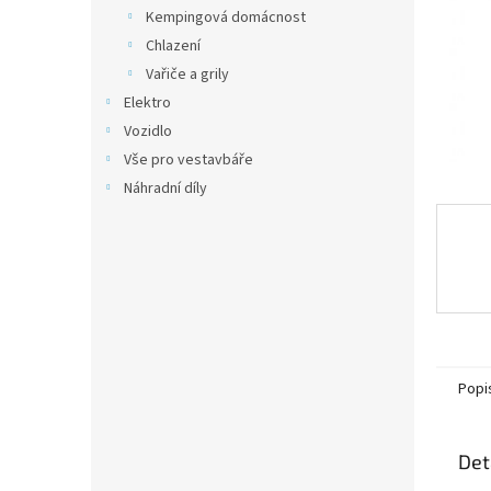
n
Kempingová domácnost
e
Chlazení
l
Vařiče a grily
Elektro
Vozidlo
Vše pro vestavbáře
Náhradní díly
Popi
Det