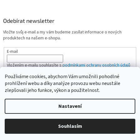
Odebírat newsletter
Vložte svůj e-mail a my vám budeme zasílat informace o nových
produktech na našem e-shopu.
E-mail
Vložením e-mailu souhlasíte s
podmínkami ochrany osobních údajů
Používáme cookies, abychom Vám umožnili pohodlné
PŘIHLÁSIT SE
prohlížení webu a díky analýze provozu webu neustále
zlepšovali jeho funkce, výkon a použitelnost.
Nastavení
Vytvořil Shoptet
Vážení zákazníci, pokud na eshopu nenajdete žádanou položku,
Souhlasím
Copyright 2026
CAMPI-SHOP.cz
. Všechna práva vyhrazena.
neváhejte ji poptat přes kontaktní formulář nebo email.