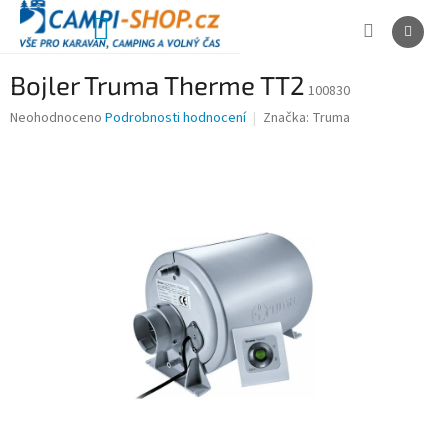
Přejít
na
NÁKUPNÍ
obsah
KOŠÍK
Bojler Truma Therme TT2
100830
Průměrné
Neohodnoceno
Podrobnosti hodnocení
Značka:
Truma
hodnocení
produktu
je
0,0
z
5
hvězdiček.