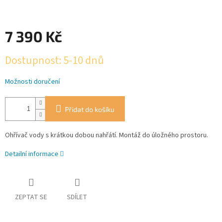
7 390 Kč
Měrná
Dostupnost: 5-10 dnů
cena:
Možnosti doručení
Přidat do košíku
Ohřívač vody s krátkou dobou nahřátí. Montáž do úložného prostoru.
Detailní informace
ZEPTAT SE
SDÍLET