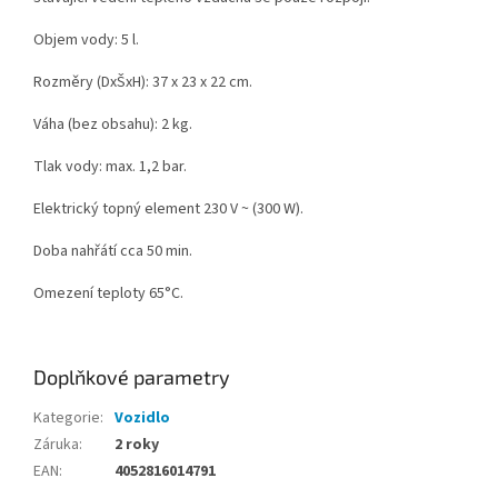
Objem vody: 5 l.
Rozměry (DxŠxH): 37 x 23 x 22 cm.
Váha (bez obsahu): 2 kg.
Tlak vody: max. 1,2 bar.
Elektrický topný element 230 V ~ (300 W).
Doba nahřátí cca 50 min.
Omezení teploty 65°C.
Doplňkové parametry
Kategorie
:
Vozidlo
Záruka
:
2 roky
EAN
:
4052816014791