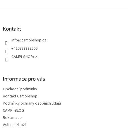
Z
á
p
a
Kontakt
t
info
@
campi-shop.cz
í
+420778887500
CAMPI-SHOP.cz
Informace pro vás
Obchodní podmínky
Kontakt Campi-shop
Podmínky ochrany osobních údajů
CAMPI-BLOG
Reklamace
Vrácení zboží