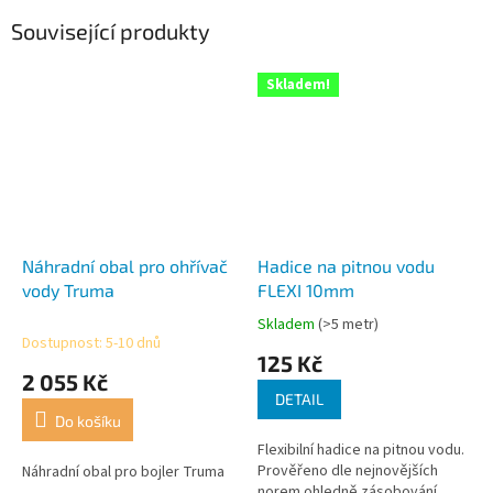
Související produkty
Skladem!
Náhradní obal pro ohřívač
Hadice na pitnou vodu
vody Truma
FLEXI 10mm
Skladem
(>5 metr)
Průměrné
Dostupnost: 5-10 dnů
hodnocení
125 Kč
produktu
2 055 Kč
je
DETAIL
5,0
Do košíku
z
Flexibilní hadice na pitnou vodu.
5
Prověřeno dle nejnovějších
Náhradní obal pro bojler Truma
hvězdiček.
norem ohledně zásobování