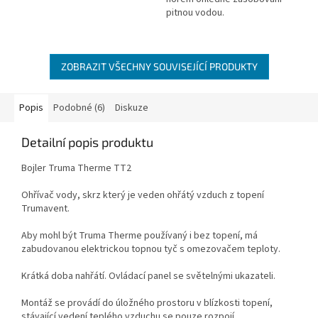
pitnou vodou.
ZOBRAZIT VŠECHNY SOUVISEJÍCÍ PRODUKTY
Popis
Podobné (6)
Diskuze
Detailní popis produktu
Bojler Truma Therme TT2
Ohřívač vody, skrz který je veden ohřátý vzduch z topení
Trumavent.
Aby mohl být Truma Therme používaný i bez topení, má
zabudovanou elektrickou topnou tyč s omezovačem teploty.
Krátká doba nahřátí. Ovládací panel se světelnými ukazateli.
Montáž se provádí do úložného prostoru v blízkosti topení,
stávající vedení teplého vzduchu se pouze rozpojí.