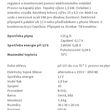
regulace a monitorování pomocí elektronického ovládání.
Provoz na kapalný plyn. Tepelný výkon 1,5 kW. Ovládání z
interiéru vozidla. Nástěnný krbový výřez 15 x 8,5 cm. Nádrž na
vodu z nerezové oceli V4A pro dlouhou životnost. Elektrické
připojení k palubní síti 12 V nebo předřadníkem s phono filtrem. S
komínovou krycí čepičkou. Připojení na 30 mbar. TB konektor.
Dpotřeba plynu
120 g/h
Zapálení: 0,17 A
Spotřeba energie při 12 V.
Zahřátí: 0,08 A
Pohotovostní: 0,04 A
Maximální teplota
70°C
Doba ohřevu
při 10 l do cca 70 ° C: provoz na ply
Elektricky topné těleso
alternativa s 230 V ~ (850 W)
Spotřeba energie
12 V
Vodní tlak
2,8 bar
Spojení
30
Provedení
B I0 EL
Barva
černá, bílá
Hmotnost
7,4 kg
Rozměry
36 x 38 x 26 cm
Napájení
850 W