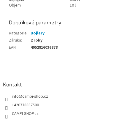
Objem
10 l
Doplňkové parametry
Kategorie
:
Bojlery
Záruka
:
2 roky
EAN
:
4052816036878
Z
á
p
a
Kontakt
t
info
@
campi-shop.cz
í
+420778887500
CAMPI-SHOP.cz