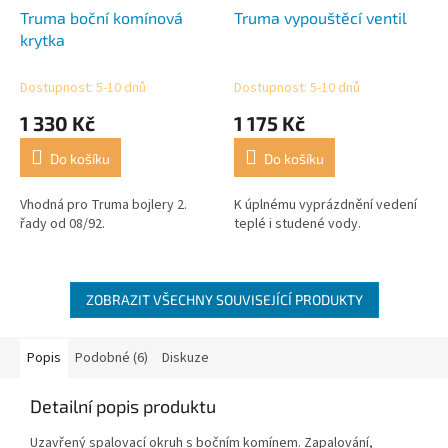
Truma boční komínová
Truma vypouštěcí ventil
krytka
Dostupnost: 5-10 dnů
Dostupnost: 5-10 dnů
1 330 Kč
1 175 Kč
Do košíku
Do košíku
Vhodná pro Truma bojlery 2.
K úplnému vyprázdnění vedení
řady od 08/92.
teplé i studené vody.
ZOBRAZIT VŠECHNY SOUVISEJÍCÍ PRODUKTY
Popis
Podobné (6)
Diskuze
Detailní popis produktu
Uzavřený spalovací okruh s bočním komínem. Zapalování,