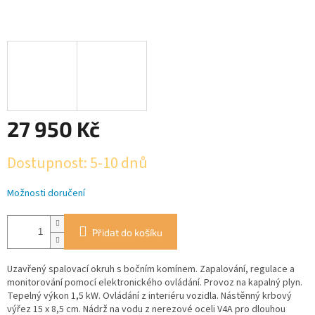
27 950 Kč
Měrná
Dostupnost: 5-10 dnů
cena:
Možnosti doručení
Přidat do košíku
Uzavřený spalovací okruh s bočním komínem. Zapalování, regulace a
monitorování pomocí elektronického ovládání. Provoz na kapalný plyn.
Tepelný výkon 1,5 kW. Ovládání z interiéru vozidla. Nástěnný krbový
výřez 15 x 8,5 cm. Nádrž na vodu z nerezové oceli V4A pro dlouhou