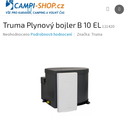
Přejít
na
NÁKUPNÍ
obsah
KOŠÍK
Truma Plynový bojler B 10 EL
121420
Průměrné
Neohodnoceno
Podrobnosti hodnocení
Značka:
Truma
hodnocení
produktu
je
0,0
z
5
hvězdiček.