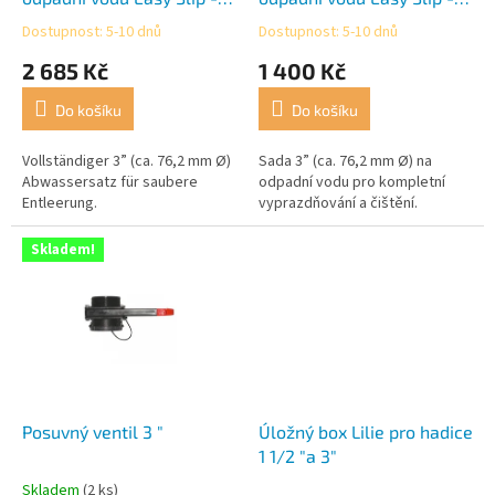
k
x 3 m
m
Dostupnost: 5-10 dnů
Dostupnost: 5-10 dnů
Průměrné
Průměrné
t
hodnocení
hodnocení
2 685 Kč
1 400 Kč
ů
produktu
produktu
je
je
Do košíku
Do košíku
4,0
5,0
z
z
5
5
Vollständiger 3” (ca. 76,2 mm Ø)
Sada 3” (ca. 76,2 mm Ø) na
hvězdiček.
hvězdiček.
Abwassersatz für saubere
odpadní vodu pro kompletní
Entleerung.
vyprazdňování a čištění.
Skladem!
Posuvný ventil 3 "
Úložný box Lilie pro hadice
1 1/2 "a 3"
Skladem
(2 ks)
Průměrné