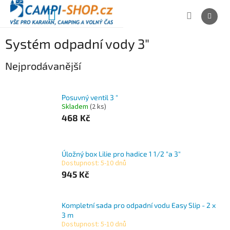
Přejít
na
NÁKUPNÍ
obsah
KOŠÍK
Systém odpadní vody 3"
Nejprodávanější
Posuvný ventil 3 "
Skladem
(2 ks)
468 Kč
Úložný box Lilie pro hadice 1 1/2 "a 3"
Dostupnost: 5-10 dnů
945 Kč
Kompletní sada pro odpadní vodu Easy Slip - 2 x
3 m
Dostupnost: 5-10 dnů