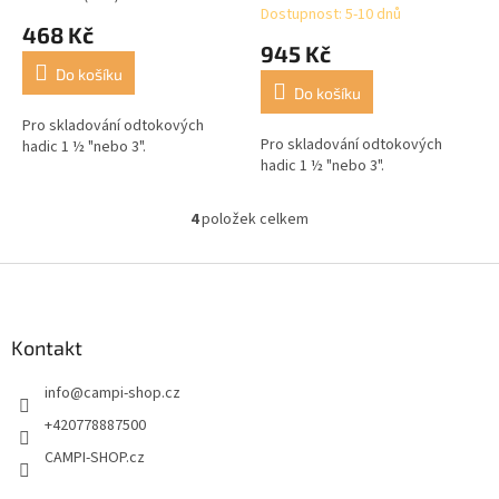
Dostupnost: 5-10 dnů
hodnocení
468 Kč
produktu
945 Kč
je
Do košíku
5,0
Do košíku
z
5
Pro skladování odtokových
Pro skladování odtokových
hvězdiček.
hadic 1 ½ "nebo 3".
hadic 1 ½ "nebo 3".
4
položek celkem
O
v
l
Z
á
á
d
p
a
a
Kontakt
c
t
í
info
@
campi-shop.cz
í
p
r
+420778887500
v
CAMPI-SHOP.cz
k
y