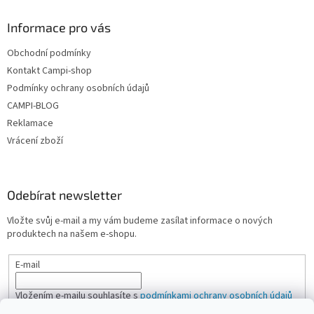
v
ý
Informace pro vás
p
i
Obchodní podmínky
s
u
Kontakt Campi-shop
Podmínky ochrany osobních údajů
CAMPI-BLOG
Reklamace
Vrácení zboží
Odebírat newsletter
Vložte svůj e-mail a my vám budeme zasílat informace o nových
produktech na našem e-shopu.
E-mail
Vložením e-mailu souhlasíte s
podmínkami ochrany osobních údajů