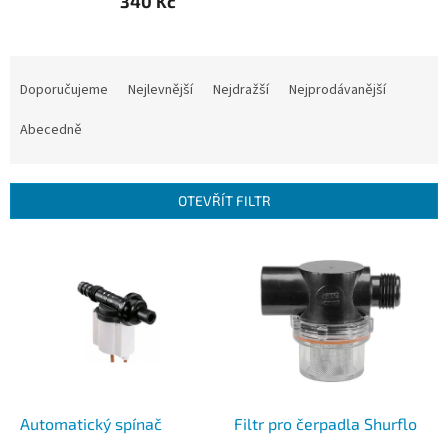
340 Kč
Ř
a
Doporučujeme
Nejlevnější
Nejdražší
Nejprodávanější
z
e
Abecedně
n
í
p
OTEVŘÍT FILTR
r
o
V
d
ý
u
p
k
i
t
s
ů
p
r
o
d
Automatický spínač
Filtr pro čerpadla Shurflo
u