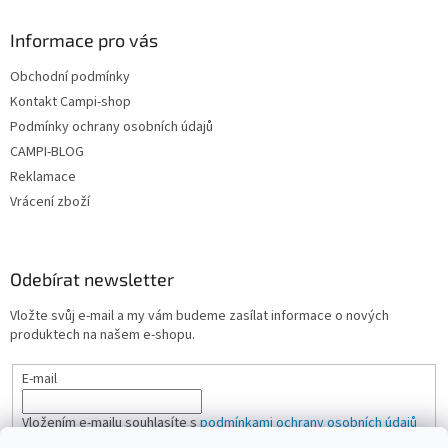
v
ý
Informace pro vás
p
i
Obchodní podmínky
s
u
Kontakt Campi-shop
Podmínky ochrany osobních údajů
CAMPI-BLOG
Reklamace
Vrácení zboží
Odebírat newsletter
Vložte svůj e-mail a my vám budeme zasílat informace o nových
produktech na našem e-shopu.
E-mail
Vložením e-mailu souhlasíte s
podmínkami ochrany osobních údajů