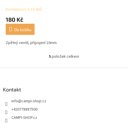
Dostupnost: 5-10 dnů
180 Kč
Do košíku
Zpětný ventil, připojení 10mm.
5
položek celkem
O
v
l
Z
á
á
d
p
a
a
Kontakt
c
t
í
info
@
campi-shop.cz
í
p
r
+420778887500
v
CAMPI-SHOP.cz
k
y