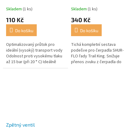
Skladem
(1 ks)
Skladem
(1 ks)
110 Kč
340 Kč
Do košíku
Do košíku
Optimalizovaný průtok pro
Tichá kompletní sestava
ideální (vysoký) transport vody
podešve pro čerpadla SHUR-
Odolnost proti vysokému tlaku
FLO řady Trail King. Snižuje
až 15 bar (při 20 ° C) Ideálně
přenos zvuku z čerpadla do
přizpůsobené délky závitů pro
vozidla úplným namontováním
zašroubování (nádrže na...
na gumu. Čerpadlo je jednoduše
připojeno....
Zpětný ventil