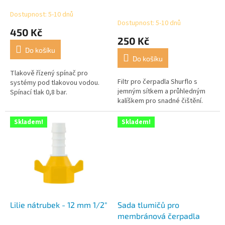
k
Dostupnost: 5-10 dnů
Průměrné
t
Dostupnost: 5-10 dnů
hodnocení
450 Kč
ů
produktu
250 Kč
je
Do košíku
5,0
Do košíku
z
5
Tlakově řízený spínač pro
Filtr pro čerpadla Shurflo s
hvězdiček.
systémy pod tlakovou vodou.
jemným sítkem a průhledným
Spínací tlak 0,8 bar.
kalíškem pro snadné čištění.
Skladem!
Skladem!
Lilie nátrubek - 12 mm 1/2"
Sada tlumičů pro
membránová čerpadla