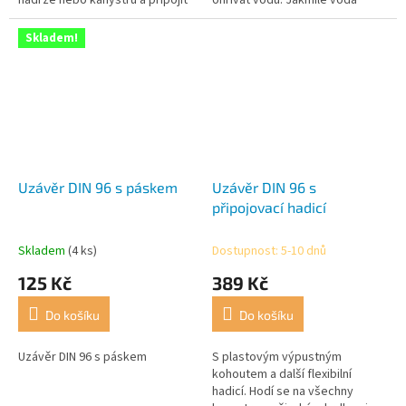
nádrže nebo kanystru a připojit
ohřívat vodu. Jakmile voda
k napájení.
dosáhne teploty cca 10 °C,
hlídač námrazy ukončí proces
Skladem!
ohřevu.
Uzávěr DIN 96 s páskem
Uzávěr DIN 96 s
připojovací hadicí
Skladem
(4 ks)
Dostupnost: 5-10 dnů
125 Kč
389 Kč
Do košíku
Do košíku
Uzávěr DIN 96 s páskem
S plastovým výpustným
kohoutem a další flexibilní
hadicí. Hodí se na všechny