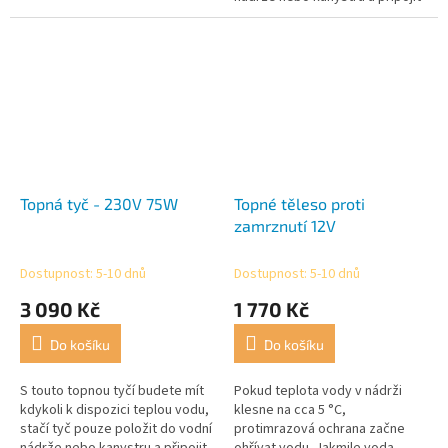
k napájení.
Topná tyč - 230V 75W
Topné těleso proti
zamrznutí 12V
Dostupnost: 5-10 dnů
Dostupnost: 5-10 dnů
3 090 Kč
1 770 Kč
Do košíku
Do košíku
S touto topnou tyčí budete mít
Pokud teplota vody v nádrži
kdykoli k dispozici teplou vodu,
klesne na cca 5 °C,
stačí tyč pouze položit do vodní
protimrazová ochrana začne