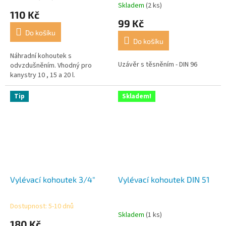
Skladem
(2 ks)
hodnocení
110 Kč
produktu
99 Kč
je
Do košíku
4,0
Do košíku
z
5
Náhradní kohoutek s
Uzávěr s těsněním - DIN 96
hvězdiček.
odvzdušněním. Vhodný pro
kanystry 10 , 15 a 20 l.
Tip
Skladem!
Vylévací kohoutek 3/4"
Vylévací kohoutek DIN 51
Dostupnost: 5-10 dnů
Průměrné
Skladem
(1 ks)
hodnocení
180 Kč