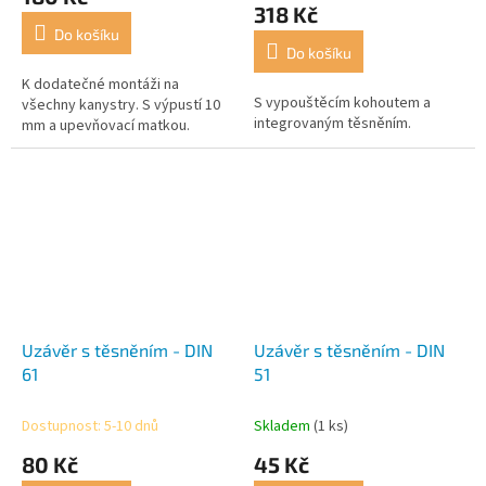
produktu
318 Kč
je
Do košíku
5,0
Do košíku
z
5
K dodatečné montáži na
S vypouštěcím kohoutem a
hvězdiček.
všechny kanystry. S výpustí 10
integrovaným těsněním.
mm a upevňovací matkou.
Uzávěr s těsněním - DIN
Uzávěr s těsněním - DIN
61
51
Dostupnost: 5-10 dnů
Skladem
(1 ks)
80 Kč
45 Kč