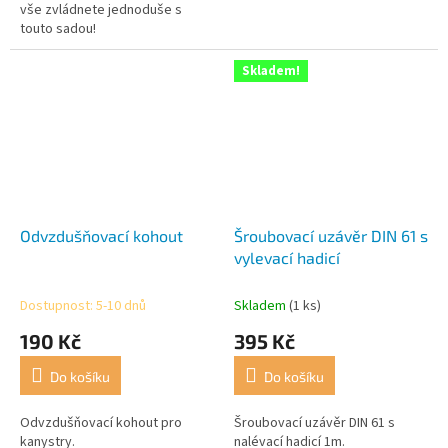
vše zvládnete jednoduše s
touto sadou!
Skladem!
Odvzdušňovací kohout
Šroubovací uzávěr DIN 61 s
vylevací hadicí
Dostupnost: 5-10 dnů
Skladem
(1 ks)
190 Kč
395 Kč
Do košíku
Do košíku
Odvzdušňovací kohout pro
Šroubovací uzávěr DIN 61 s
kanystry.
nalévací hadicí 1m.