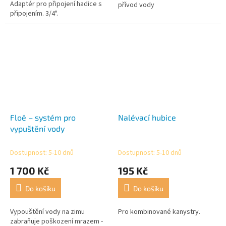
Adaptér pro připojení hadice s
hvězdiček.
přívod vody
připojením. 3/4".
Floë – systém pro
Nalévací hubice
vypuštění vody
Dostupnost: 5-10 dnů
Dostupnost: 5-10 dnů
1 700 Kč
195 Kč
Do košíku
Do košíku
Vypouštění vody na zimu
Pro kombinované kanystry.
zabraňuje poškození mrazem -