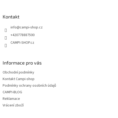
á
á
d
p
a
a
Kontakt
c
t
í
info
@
campi-shop.cz
í
p
r
+420778887500
v
CAMPI-SHOP.cz
k
y
v
ý
Informace pro vás
p
i
Obchodní podmínky
s
u
Kontakt Campi-shop
Podmínky ochrany osobních údajů
CAMPI-BLOG
Reklamace
Vrácení zboží