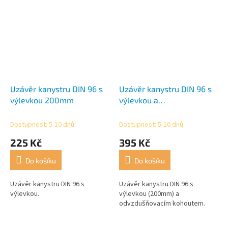
Uzávěr kanystru DIN 96 s
Uzávěr kanystru DIN 96 s
výlevkou 200mm
výlevkou a
odvzdušňovacím
kohoutem
Dostupnost: 5-10 dnů
Dostupnost: 5-10 dnů
225 Kč
395 Kč
Do košíku
Do košíku
Uzávěr kanystru DIN 96 s
Uzávěr kanystru DIN 96 s
výlevkou.
výlevkou (200mm) a
odvzdušňovacím kohoutem.