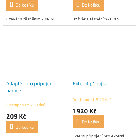
Do košíku
Do košíku
Uzávěr s těsněním - DIN 61
Uzávěr s těsněním - DIN 51
Adaptér pro připojení
Externí přípojka
hadice
Dostupnost: 5-10 dnů
Průměrné
Dostupnost: 5-10 dnů
hodnocení
1 920 Kč
produktu
209 Kč
je
Do košíku
4,0
Do košíku
z
5
Externí připojení pro externí