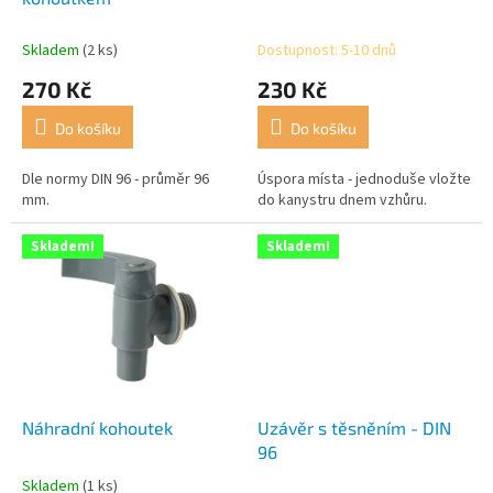
k
t
Skladem
(2 ks)
Dostupnost: 5-10 dnů
ů
270 Kč
230 Kč
Do košíku
Do košíku
Dle normy DIN 96 - průměr 96
Úspora místa - jednoduše vložte
mm.
do kanystru dnem vzhůru.
Skladem!
Skladem!
Náhradní kohoutek
Uzávěr s těsněním - DIN
96
Skladem
(1 ks)
Průměrné