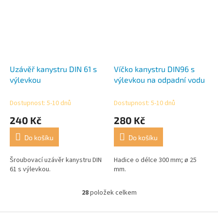
Uzávěř kanystru DIN 61 s
Víčko kanystru DIN96 s
výlevkou
výlevkou na odpadní vodu
Dostupnost: 5-10 dnů
Dostupnost: 5-10 dnů
240 Kč
280 Kč
Do košíku
Do košíku
Šroubovací uzávěr kanystru DIN
Hadice o délce 300 mm; ø 25
61 s výlevkou.
mm.
28
položek celkem
O
v
l
Z