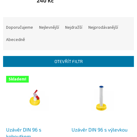
240 Kč
Ř
a
Doporučujeme
Nejlevnější
Nejdražší
Nejprodávanější
z
e
Abecedně
n
í
p
OTEVŘÍT FILTR
r
o
V
Skladem!
d
ý
u
p
k
i
t
s
ů
p
r
o
d
Uzávěr DIN 96 s
Uzávěr DIN 96 s výlevkou
u
kohoutkem