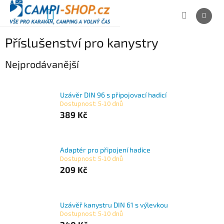
Přejít
na
NÁKUPNÍ
obsah
KOŠÍK
Příslušenství pro kanystry
Nejprodávanější
Uzávěr DIN 96 s připojovací hadicí
Dostupnost: 5-10 dnů
389 Kč
Adaptér pro připojení hadice
Dostupnost: 5-10 dnů
209 Kč
Uzávěř kanystru DIN 61 s výlevkou
Dostupnost: 5-10 dnů