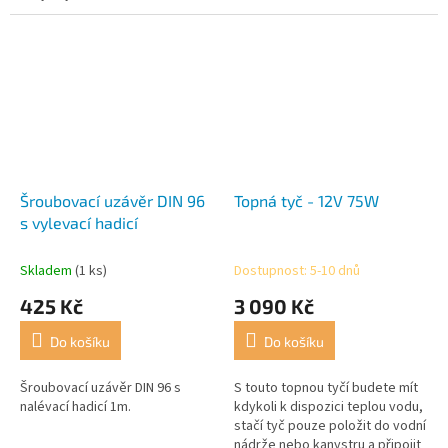
Šroubovací uzávěr DIN 96
Topná tyč - 12V 75W
s vylevací hadicí
Skladem
(1 ks)
Dostupnost: 5-10 dnů
425 Kč
3 090 Kč
Do košíku
Do košíku
Šroubovací uzávěr DIN 96 s
S touto topnou tyčí budete mít
nalévací hadicí 1m.
kdykoli k dispozici teplou vodu,
stačí tyč pouze položit do vodní
nádrže nebo kanystru a připojit