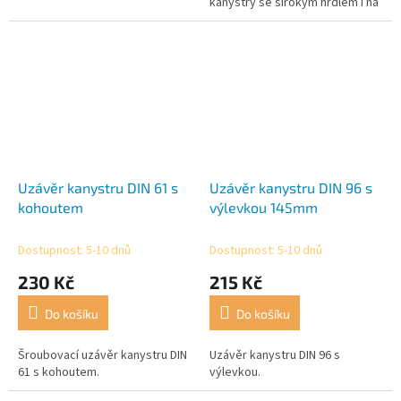
kanystry se širokým hrdlem i na
kanystr s kolečky (taxi) se
sladkou vodou a odpadní
vodou.Ideální...
Uzávěr kanystru DIN 61 s
Uzávěr kanystru DIN 96 s
kohoutem
výlevkou 145mm
Dostupnost: 5-10 dnů
Dostupnost: 5-10 dnů
230 Kč
215 Kč
Do košíku
Do košíku
Šroubovací uzávěr kanystru DIN
Uzávěr kanystru DIN 96 s
61 s kohoutem.
výlevkou.