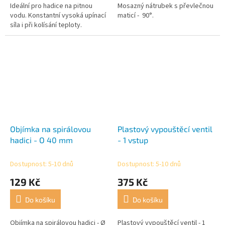
Ideální pro hadice na pitnou
Mosazný nátrubek s převlečnou
vodu. Konstantní vysoká upínací
maticí - 90°.
síla i při kolísání teploty.
Objímka na spirálovou
Plastový vypouštěcí ventil
hadici - O 40 mm
- 1 vstup
Dostupnost: 5-10 dnů
Dostupnost: 5-10 dnů
129 Kč
375 Kč
Do košíku
Do košíku
Objímka na spirálovou hadici - Ø
Plastový vypouštěcí ventil - 1