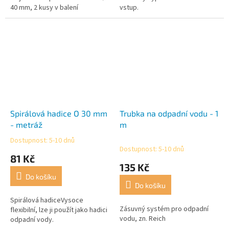
40 mm, 2 kusy v balení
vstup.
Spirálová hadice O 30 mm
Trubka na odpadní vodu - 1
- metráž
m
Dostupnost: 5-10 dnů
Průměrné
Dostupnost: 5-10 dnů
hodnocení
81 Kč
produktu
135 Kč
je
Do košíku
5,0
Do košíku
z
5
Spirálová hadiceVysoce
Zásuvný systém pro odpadní
hvězdiček.
flexibilní, lze ji použít jako hadici
vodu, zn. Reich
odpadní vody.