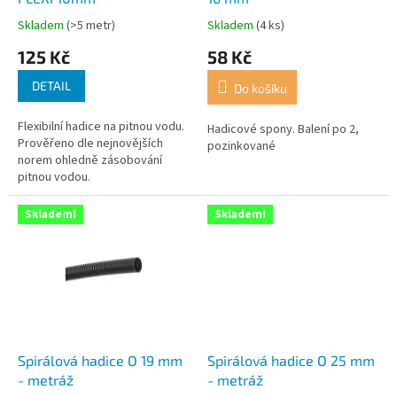
k
Skladem
(>5 metr)
Skladem
(4 ks)
Průměrné
Průměrné
t
hodnocení
hodnocení
125 Kč
58 Kč
ů
produktu
produktu
je
je
DETAIL
Do košíku
5,0
5,0
z
z
Flexibilní hadice na pitnou vodu.
5
5
Hadicové spony. Balení po 2,
Prověřeno dle nejnovějších
hvězdiček.
hvězdiček.
pozinkované
norem ohledně zásobování
pitnou vodou.
Skladem!
Skladem!
Spirálová hadice O 19 mm
Spirálová hadice O 25 mm
- metráž
- metráž