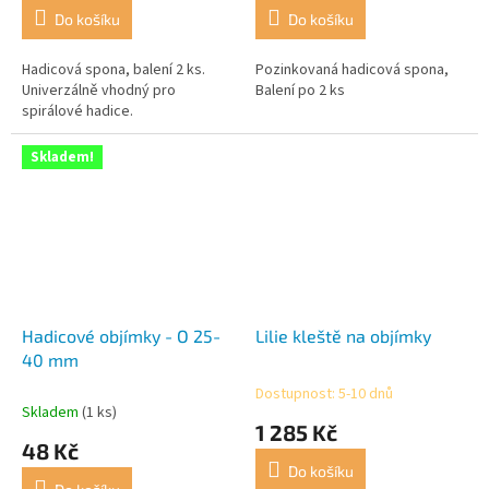
Do košíku
Do košíku
Hadicová spona, balení 2 ks.
Pozinkovaná hadicová spona,
Univerzálně vhodný pro
Balení po 2 ks
spirálové hadice.
Skladem!
Hadicové objímky - O 25-
Lilie kleště na objímky
40 mm
Dostupnost: 5-10 dnů
Průměrné
Skladem
(1 ks)
hodnocení
1 285 Kč
produktu
48 Kč
je
Do košíku
5,0