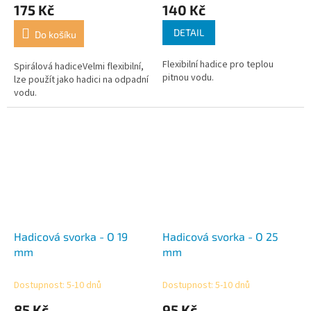
hodnocení
hodnocení
175 Kč
140 Kč
produktu
produktu
je
je
DETAIL
Do košíku
5,0
4,3
z
z
Flexibilní hadice pro teplou
5
5
Spirálová hadiceVelmi flexibilní,
pitnou vodu.
hvězdiček.
hvězdiček.
lze použít jako hadici na odpadní
vodu.
Hadicová svorka - O 19
Hadicová svorka - O 25
mm
mm
Dostupnost: 5-10 dnů
Dostupnost: 5-10 dnů
85 Kč
95 Kč