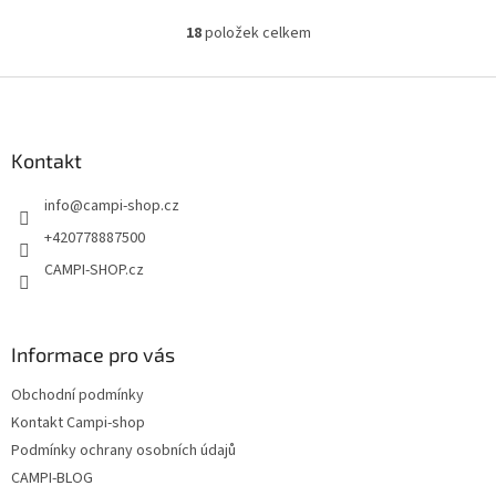
18
položek celkem
O
v
l
Z
á
á
d
p
a
a
Kontakt
c
t
í
info
@
campi-shop.cz
í
p
r
+420778887500
v
CAMPI-SHOP.cz
k
y
v
ý
Informace pro vás
p
i
Obchodní podmínky
s
u
Kontakt Campi-shop
Podmínky ochrany osobních údajů
CAMPI-BLOG