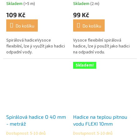
Skladem
(>5 m)
Skladem
(2 m)
Průměrné
Průměrné
hodnocení
hodnocení
109 Kč
99 Kč
produktu
produktu
je
je
Do košíku
Do košíku
5,0
5,0
z
z
5
5
Spirálová hadiceVysoce
Vysoce flexibilní spirálová
hvězdiček.
hvězdiček.
flexibilní, lze ji využít jako hadici
hadice, lze ji použít jako hadici
odpadní vody.
na odpadní vodu.
Skladem!
Spirálová hadice O 40 mm
Hadice na teplou pitnou
- metráž
vodu FLEXI 10mm
Dostupnost: 5-10 dnů
Dostupnost: 5-10 dnů
Průměrné
Průměrné