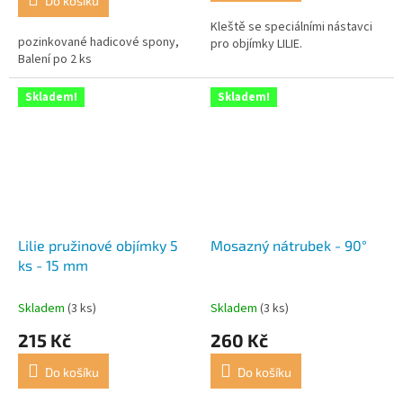
Do košíku
z
5
Kleště se speciálními nástavci
pozinkované hadicové spony,
hvězdiček.
pro objímky LILIE.
Balení po 2 ks
Skladem!
Skladem!
Lilie pružinové objímky 5
Mosazný nátrubek - 90°
ks - 15 mm
Skladem
(3 ks)
Skladem
(3 ks)
215 Kč
260 Kč
Do košíku
Do košíku