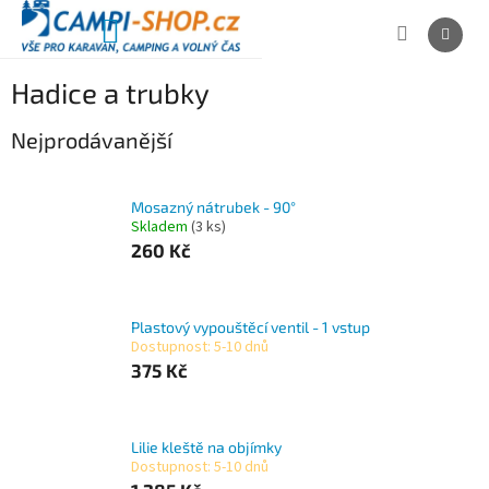
Přejít
na
NÁKUPNÍ
obsah
KOŠÍK
Hadice a trubky
Nejprodávanější
Mosazný nátrubek - 90°
Skladem
(3 ks)
260 Kč
Plastový vypouštěcí ventil - 1 vstup
Dostupnost: 5-10 dnů
375 Kč
Lilie kleště na objímky
Dostupnost: 5-10 dnů