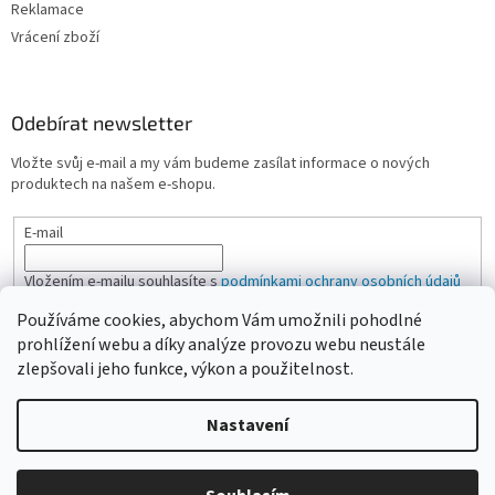
Reklamace
Vrácení zboží
Odebírat newsletter
Vložte svůj e-mail a my vám budeme zasílat informace o nových
produktech na našem e-shopu.
E-mail
Vložením e-mailu souhlasíte s
podmínkami ochrany osobních údajů
Používáme cookies, abychom Vám umožnili pohodlné
PŘIHLÁSIT SE
prohlížení webu a díky analýze provozu webu neustále
zlepšovali jeho funkce, výkon a použitelnost.
Nastavení
Vytvořil Shoptet
Vážení zákazníci, pokud na eshopu nenajdete žádanou položku,