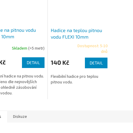
e na pitnou vodu
Hadice na teplou pitnou
I 10mm
vodu FLEXI 10mm
Dostupnost: 5-10
Skladem
(>5 metr)
rné
Průměrné
dnů
cení
hodnocení
ktu
produktu
Kč
140 Kč
DETAIL
DETAIL
je
4,3
lní hadice na pitnou vodu.
Flexibilní hadice pro teplou
z
eno dle nejnovějších
pitnou vodu.
5
 ohledně zásobování
ček.
hvězdiček.
 vodou.
s
Diskuze