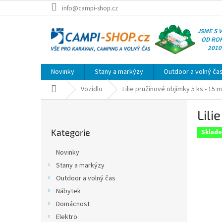
Přejít
info@campi-shop.cz
na
obsah
JSME S 
OD RO
2010
Novinky
Stany a markýzy
Outdoor a volný ča
Domů
Vozidlo
Lilie pružinové objímky 5 ks - 15 
P
Lili
o
Přeskočit
s
Kategorie
kategorie
Sklad
t
r
Novinky
a
Stany a markýzy
n
Outdoor a volný čas
n
í
Nábytek
p
Domácnost
a
Elektro