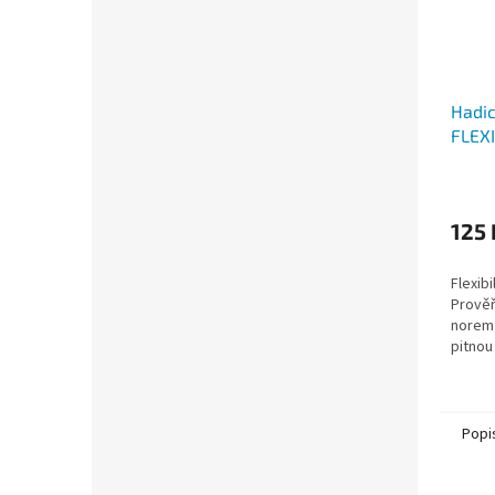
Hadic
FLEX
Průmě
hodno
produ
125 
je
5,0
Flexibi
z
Prověř
5
norem
hvězdi
pitnou
Popi