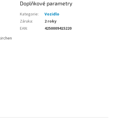
Doplňkové parametry
Kategorie
:
Vozidlo
Záruka
:
2 roky
EAN
:
4250009415220
kirchen