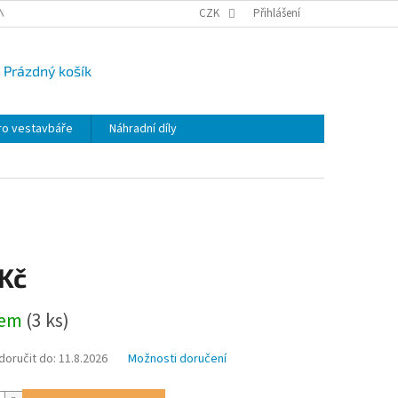
NY OSOBNÍCH ÚDAJŮ
CAMPI-BLOG
CZK
REKLAMACE
Přihlášení
VRÁCENÍ ZBO
Prázdný košík
UPNÍ
K
ro vestavbáře
Náhradní díly
 Kč
dem
(3 ks)
oručit do:
11.8.2026
Možnosti doručení