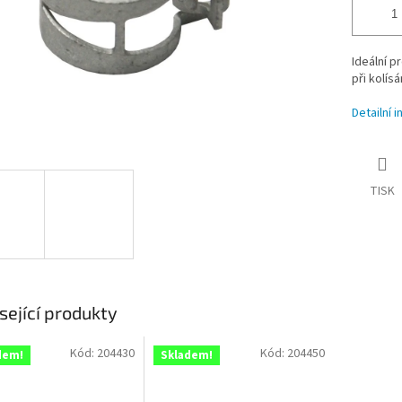
Ideální p
při kolísá
Detailní 
TISK
sející produkty
Kód:
204430
Kód:
204450
dem!
Skladem!