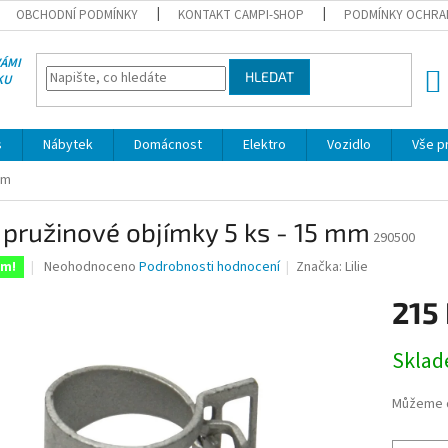
OBCHODNÍ PODMÍNKY
KONTAKT CAMPI-SHOP
PODMÍNKY OCHRA
VÁMI
HLEDAT
KU
NÁK
KOŠÍ
s
Nábytek
Domácnost
Elektro
Vozidlo
Vše p
mm
e pružinové objímky 5 ks - 15 mm
290500
Průměrné
Neohodnoceno
Podrobnosti hodnocení
Značka:
Lilie
em!
hodnocení
produktu
215
je
0,0
Měrná
Skla
z
cena:
5
hvězdiček.
Můžeme d