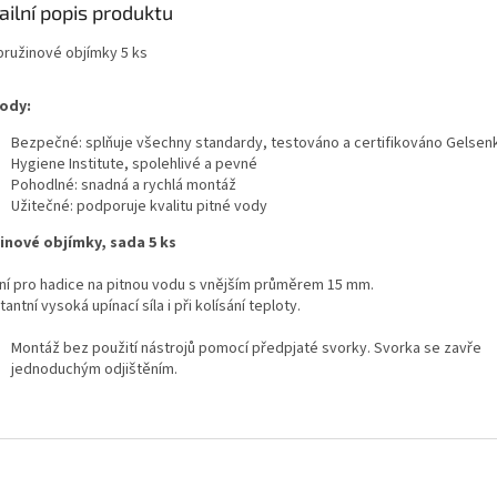
ailní popis produktu
 pružinové objímky 5 ks
ody:
Bezpečné: splňuje všechny standardy, testováno a certifikováno Gelsen
Hygiene Institute, spolehlivé a pevné
Pohodlné: snadná a rychlá montáž
Užitečné: podporuje kvalitu pitné vody
inové objímky, sada 5 ks
lní pro hadice na pitnou vodu s vnějším průměrem 15 mm.
antní vysoká upínací síla i při kolísání teploty.
Montáž bez použití nástrojů pomocí předpjaté svorky. Svorka se zavře
jednoduchým odjištěním.