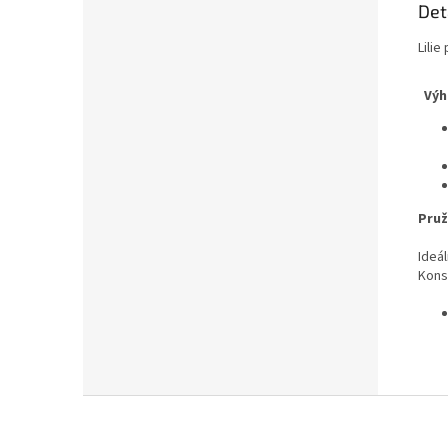
Det
Lilie
Výh
Pruž
Ideá
Konst
Z
á