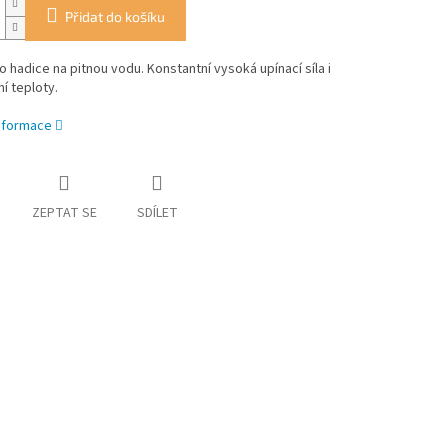
Přidat do košíku
ro hadice na pitnou vodu. Konstantní vysoká upínací síla i
ní teploty.
informace
ZEPTAT SE
SDÍLET