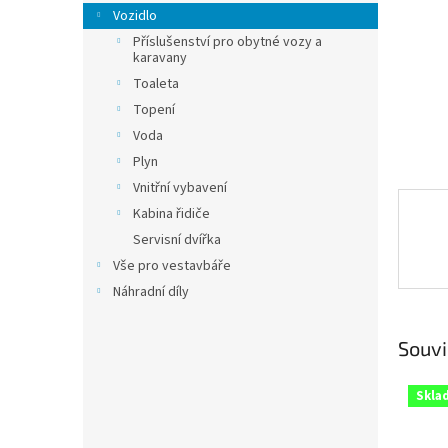
n
Vozidlo
e
Příslušenství pro obytné vozy a
l
karavany
Toaleta
Topení
Voda
Plyn
Vnitřní vybavení
Kabina řidiče
Servisní dvířka
Vše pro vestavbáře
Náhradní díly
Souvi
Skla