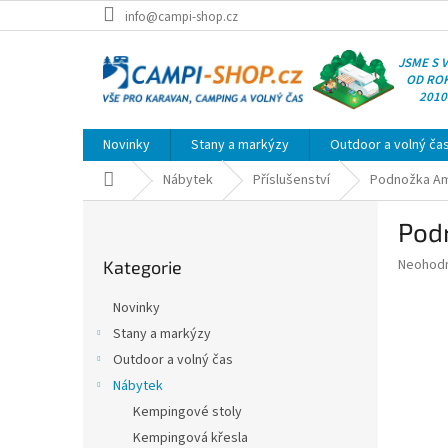
Přejít
info@campi-shop.cz
na
obsah
JSME S 
OD RO
2010
Novinky
Stany a markýzy
Outdoor a volný ča
Domů
Nábytek
Příslušenství
Podnožka Am
P
Pod
o
Přeskočit
s
Průměr
Neohod
Kategorie
kategorie
t
hodnoce
r
produkt
Novinky
a
je
Stany a markýzy
0,0
n
z
Outdoor a volný čas
n
5
í
Nábytek
hvězdič
p
Kempingové stoly
a
Kempingová křesla