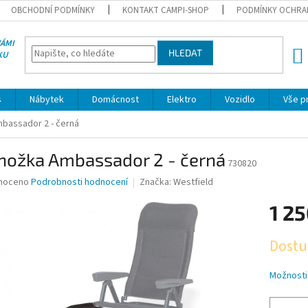
OBCHODNÍ PODMÍNKY
KONTAKT CAMPI-SHOP
PODMÍNKY OCHRA
VÁMI
HLEDAT
KU
NÁK
KOŠÍ
s
Nábytek
Domácnost
Elektro
Vozidlo
Vše p
bassador 2 - černá
nožka Ambassador 2 - černá
730820
né
noceno
Podrobnosti hodnocení
Značka:
Westfield
ní
1 25
u
Měrná
Dostu
cena:
ek.
Možnosti