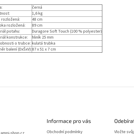
a:
černá
nost:
1,6 kg
a rozložená:
48 cm
bka rozložená:
89 cm
riál potahu:
Duragore Soft Touch (100 % polyester)
riál konstrukce:
hliník 25 mm
obnosti o trubce:
kulatá trubka
ěr balení (DxŠxV):
87 x 51 x 7 cm
Informace pro vás
Odebíra
Obchodní podmínky
Vložte svů
campi-shop.cz