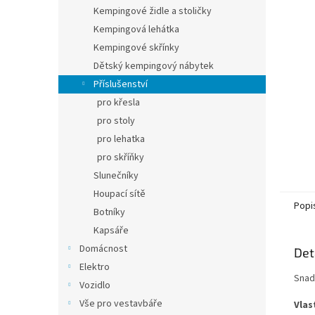
n
Kempingové židle a stoličky
e
Kempingová lehátka
l
Kempingové skřínky
Dětský kempingový nábytek
Příslušenství
pro křesla
pro stoly
pro lehatka
pro skříňky
Slunečníky
Houpací sítě
Popi
Botníky
Kapsáře
Domácnost
Det
Elektro
Snad
Vozidlo
Vše pro vestavbáře
Vlas