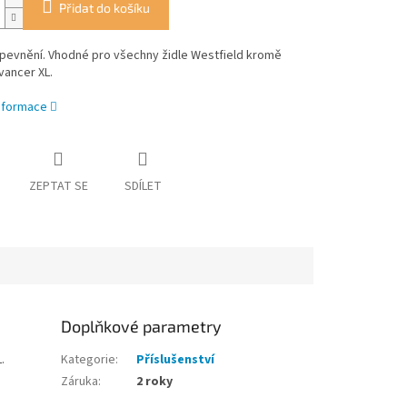
Přidat do košíku
pevnění. Vhodné pro všechny židle Westfield kromě
vancer XL.
informace
ZEPTAT SE
SDÍLET
Doplňkové parametry
.
Kategorie
:
Příslušenství
Záruka
:
2 roky