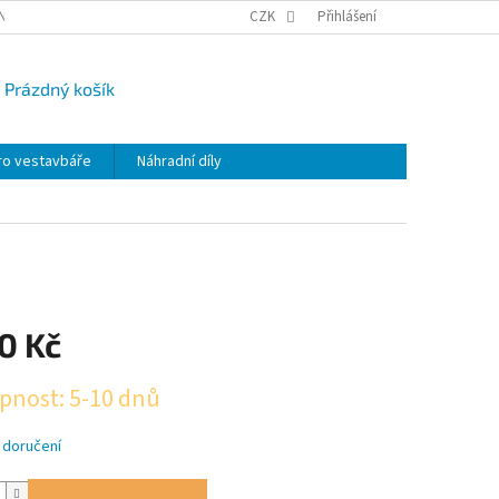
NY OSOBNÍCH ÚDAJŮ
CAMPI-BLOG
CZK
REKLAMACE
Přihlášení
VRÁCENÍ ZBO
Prázdný košík
UPNÍ
K
ro vestavbáře
Náhradní díly
0 Kč
pnost: 5-10 dnů
 doručení