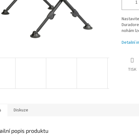
Nastavite
Duradore
nohám lze
Detailní 
TISK
s
Diskuze
ailní popis produktu