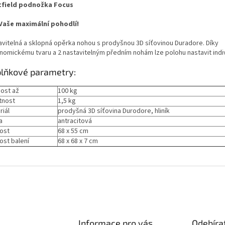
field podnožka Focus
Vaše maximální pohodlí!
avitelná a sklopná opěrka nohou s prodyšnou 3D síťovinou Duradore. Díky
nomickému tvaru a 2 nastavitelným předním nohám lze polohu nastavit indi
lňkové parametry:
ost až
100 kg
tnost
1,5 kg
riál
prodyšná 3D síťovina Durodore, hliník
a
antracitová
kost
68 x 55 cm
ost balení
68 x 68 x 7 cm
Informace pro vás
Odebíra