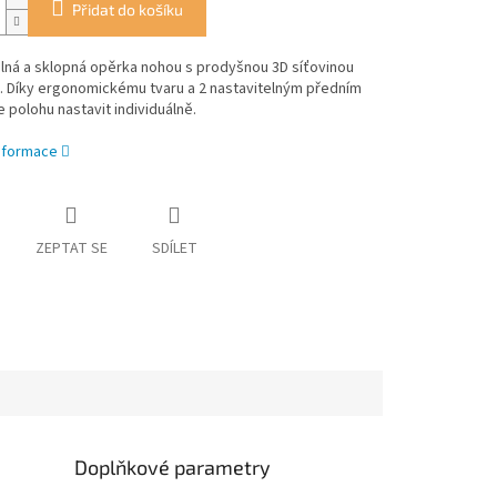
Přidat do košíku
lná a sklopná opěrka nohou s prodyšnou 3D síťovinou
. Díky ergonomickému tvaru a 2 nastavitelným předním
 polohu nastavit individuálně.
informace
ZEPTAT SE
SDÍLET
Doplňkové parametry