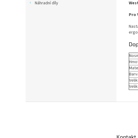
West
Náhradní díly
Pro 
Nast
ergo
Dop
Nosn
Hmo
Mate
Barv
Veli
Velik
Z
á
p
a
t
Kontakt