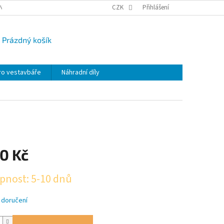
NY OSOBNÍCH ÚDAJŮ
CAMPI-BLOG
CZK
REKLAMACE
Přihlášení
VRÁCENÍ ZBO
Prázdný košík
UPNÍ
K
ro vestavbáře
Náhradní díly
0 Kč
pnost: 5-10 dnů
 doručení