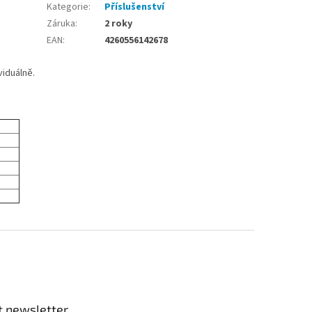
Kategorie
:
Příslušenství
Záruka
:
2 roky
EAN
:
4260556142678
viduálně.
t newsletter