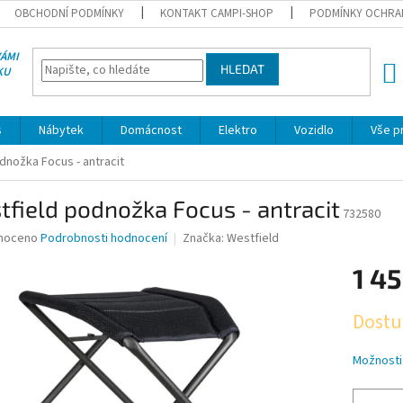
OBCHODNÍ PODMÍNKY
KONTAKT CAMPI-SHOP
PODMÍNKY OCHRA
VÁMI
HLEDAT
KU
NÁK
KOŠÍ
s
Nábytek
Domácnost
Elektro
Vozidlo
Vše p
dnožka Focus - antracit
field podnožka Focus - antracit
732580
né
noceno
Podrobnosti hodnocení
Značka:
Westfield
ní
1 45
u
Měrná
Dostu
cena:
ek.
Možnosti