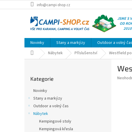
Přejít
info@campi-shop.cz
na
obsah
JSME S 
OD RO
2010
Novinky
Stany a markýzy
Outdoor a volný ča
Domů
Nábytek
Příslušenství
Westfield po
P
West
o
Přeskočit
s
Průměr
Neohod
Kategorie
kategorie
t
hodnoce
r
produkt
Novinky
a
je
Stany a markýzy
0,0
n
z
Outdoor a volný čas
n
5
í
Nábytek
hvězdič
p
Kempingové stoly
a
Kempingová křesla