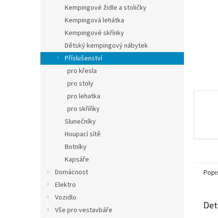
n
Kempingové židle a stoličky
e
Kempingová lehátka
l
Kempingové skřínky
Dětský kempingový nábytek
Příslušenství
pro křesla
pro stoly
pro lehatka
pro skříňky
Slunečníky
Houpací sítě
Botníky
Kapsáře
Domácnost
Popi
Elektro
Vozidlo
Det
Vše pro vestavbáře