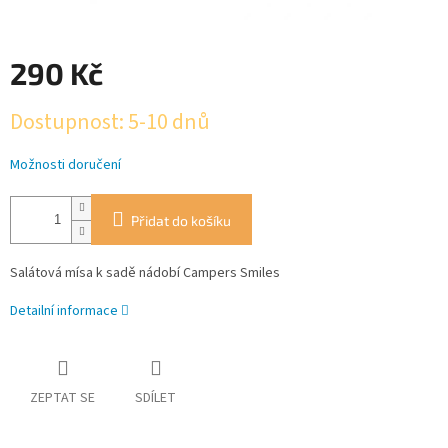
290 Kč
Měrná
Dostupnost: 5-10 dnů
cena:
Možnosti doručení
Přidat do košíku
Salátová mísa k sadě nádobí Campers Smiles
Detailní informace
ZEPTAT SE
SDÍLET