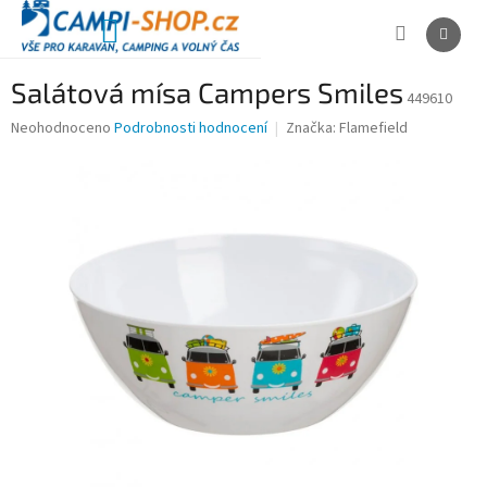
Přejít
na
NÁKUPNÍ
obsah
KOŠÍK
Salátová mísa Campers Smiles
449610
Průměrné
Neohodnoceno
Podrobnosti hodnocení
Značka:
Flamefield
hodnocení
produktu
je
0,0
z
5
hvězdiček.