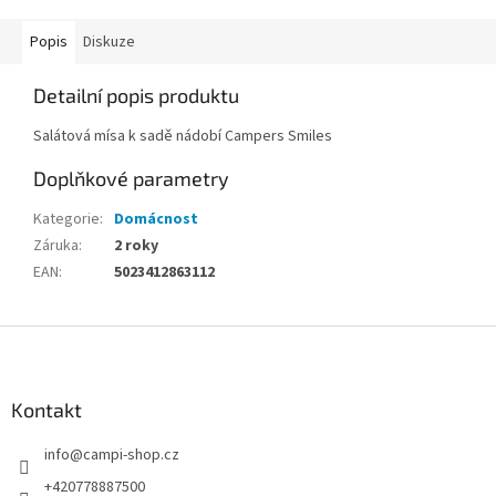
Popis
Diskuze
Detailní popis produktu
Salátová mísa k sadě nádobí Campers Smiles
Doplňkové parametry
Kategorie
:
Domácnost
Záruka
:
2 roky
EAN
:
5023412863112
Z
á
p
a
Kontakt
t
info
@
campi-shop.cz
í
+420778887500