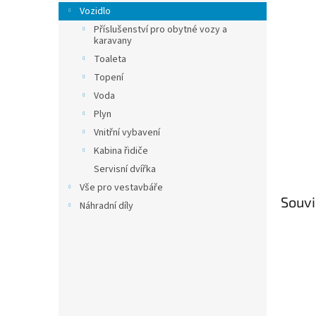
n
Vozidlo
e
Příslušenství pro obytné vozy a
l
karavany
Toaleta
Topení
Voda
Plyn
Vnitřní vybavení
Kabina řidiče
Servisní dvířka
Vše pro vestavbáře
Souvi
Náhradní díly