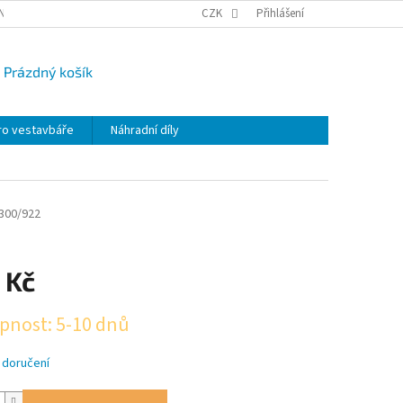
NY OSOBNÍCH ÚDAJŮ
CAMPI-BLOG
CZK
REKLAMACE
Přihlášení
VRÁCENÍ ZBO
Prázdný košík
UPNÍ
K
ro vestavbáře
Náhradní díly
300/922
 Kč
pnost: 5-10 dnů
 doručení