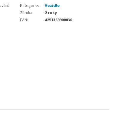
ování
Kategorie
:
Vozidlo
Záruka
:
2 roky
EAN
:
4251369900036