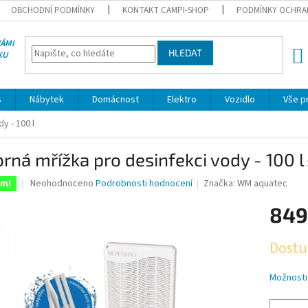
OBCHODNÍ PODMÍNKY
KONTAKT CAMPI-SHOP
PODMÍNKY OCHRA
VÁMI
HLEDAT
KU
NÁK
KOŠÍ
s
Nábytek
Domácnost
Elektro
Vozidlo
Vše p
y - 100 l
brná mřížka pro desinfekci vody - 100 l
Průměrné
Neohodnoceno
Podrobnosti hodnocení
Značka:
WM aquatec
em!
hodnocení
produktu
849
je
0,0
Měrná
Dostu
z
cena:
5
hvězdiček.
Možnosti