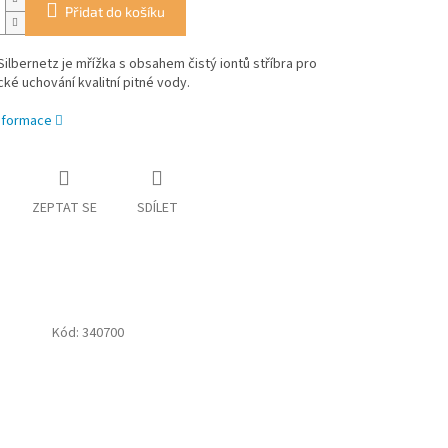
Přidat do košíku
ilbernetz je mřížka s obsahem čistý iontů stříbra pro
ké uchování kvalitní pitné vody.
informace
ZEPTAT SE
SDÍLET
Kód:
340700