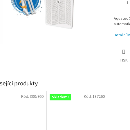
Aquatec S
automatic
Detailní 
TISK
sející produkty
Kód:
300/960
Kód:
137260
Skladem!