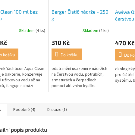
Clean 100 ml bez
Berger Čistič nádrže - 250
Awiwa Oxi
u
g
čerstvou
Skladem
(4 ks)
Skladem
(2 ks)
rné
cení
 Kč
310 Kč
470 Kč
ktu
o košíku
Do košíku
Do ko
vek Yachticon Aqua Clean
odstranění usazenin v nádržích
ekologicky
ček.
je bakterie, konzervuje
na čerstvou vodu, potrubích,
pro čištěn
 i užitkovou vodu až na
armaturách a čerpadlech
systému, b
ců, funguje na bázi
pomocí aktivního kyslíku.
.
s
Podobné (4)
Diskuze (1)
ailní popis produktu