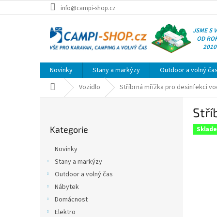
Přejít
info@campi-shop.cz
na
obsah
JSME S 
OD RO
2010
Novinky
Stany a markýzy
Outdoor a volný ča
Domů
Vozidlo
Stříbrná mřížka pro desinfekci vod
P
Stří
o
Přeskočit
s
Kategorie
kategorie
Sklad
t
r
Novinky
a
Stany a markýzy
n
Outdoor a volný čas
n
í
Nábytek
p
Domácnost
a
Elektro