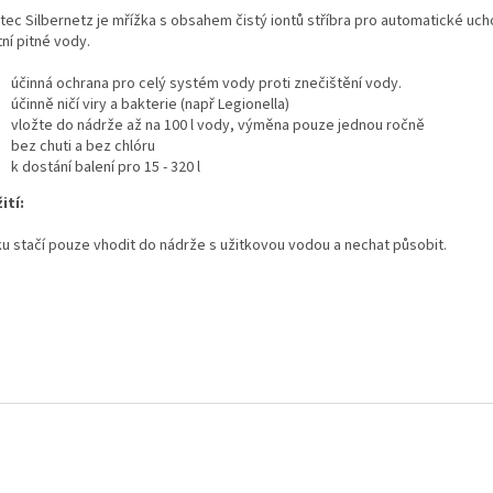
tec Silbernetz je mřížka s obsahem čistý iontů stříbra pro automatické uch
tní pitné vody.
účinná ochrana pro celý systém vody proti znečištění vody.
účinně ničí viry a bakterie (např Legionella)
vložte do nádrže až na 100 l vody, výměna pouze jednou ročně
bez chuti a bez chlóru
k dostání balení pro 15 - 320 l
ití:
ku stačí pouze vhodit do nádrže s užitkovou vodou a nechat působit.
rtex