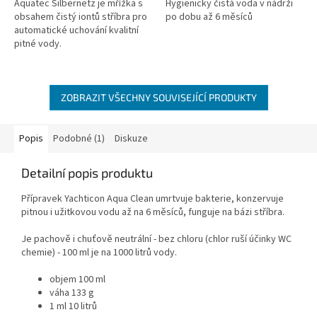
Aquatec Silbernetz je mřížka s
Hygienicky čistá voda v nádrži
obsahem čistý iontů stříbra pro
po dobu až 6 měsíců
automatické uchování kvalitní
pitné vody.
ZOBRAZIT VŠECHNY SOUVISEJÍCÍ PRODUKTY
Popis
Podobné (1)
Diskuze
Detailní popis produktu
Přípravek Yachticon Aqua Clean umrtvuje bakterie, konzervuje
pitnou i užitkovou vodu až na 6 měsíců, funguje na bázi stříbra.
Je pachově i chuťově neutrální - bez chloru (chlor ruší účinky WC
chemie) - 100 ml je na 1000 litrů vody.
objem 100 ml
váha 133 g
1 ml 10 litrů