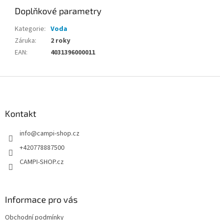
Doplňkové parametry
Kategorie
:
Voda
Záruka
:
2 roky
EAN
:
4031396000011
Z
á
p
a
Kontakt
t
info
@
campi-shop.cz
í
+420778887500
CAMPI-SHOP.cz
Informace pro vás
Obchodní podmínky