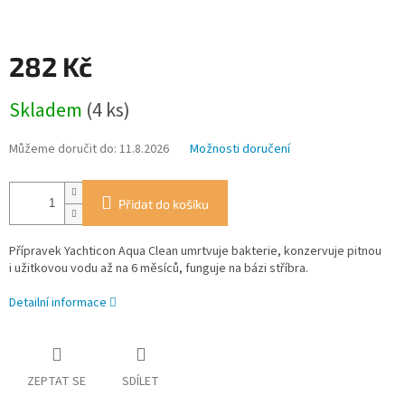
282 Kč
Měrná
Skladem
(4 ks)
cena:
Můžeme doručit do:
11.8.2026
Možnosti doručení
Přidat do košíku
Přípravek Yachticon Aqua Clean umrtvuje bakterie, konzervuje pitnou
i užitkovou vodu až na 6 měsíců, funguje na bázi stříbra.
Detailní informace
ZEPTAT SE
SDÍLET