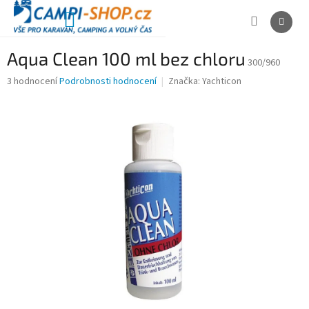
Přejít
na
NÁKUPNÍ
obsah
KOŠÍK
Aqua Clean 100 ml bez chloru
300/960
Průměrné
3 hodnocení
Podrobnosti hodnocení
Značka:
Yachticon
hodnocení
produktu
je
4,0
z
5
hvězdiček.