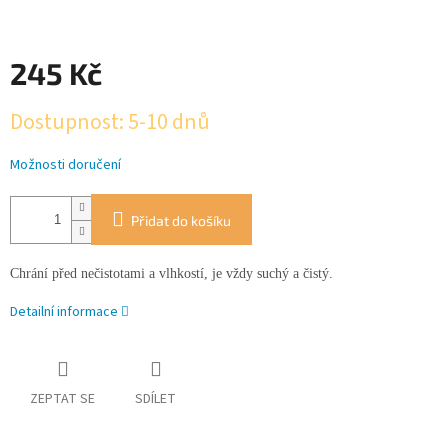
245 Kč
Měrná
Dostupnost: 5-10 dnů
cena:
Možnosti doručení
Přidat do košíku
Chrání před nečistotami a vlhkostí, je vždy suchý a čistý.
Detailní informace
ZEPTAT SE
SDÍLET