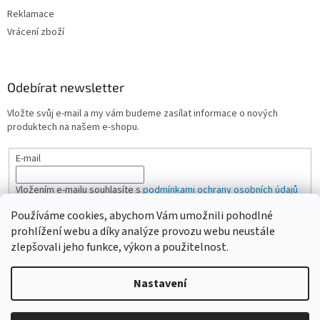
Reklamace
Vrácení zboží
Odebírat newsletter
Vložte svůj e-mail a my vám budeme zasílat informace o nových
produktech na našem e-shopu.
E-mail
Vložením e-mailu souhlasíte s
podmínkami ochrany osobních údajů
Používáme cookies, abychom Vám umožnili pohodlné
PŘIHLÁSIT SE
prohlížení webu a díky analýze provozu webu neustále
zlepšovali jeho funkce, výkon a použitelnost.
Nastavení
Vytvořil Shoptet