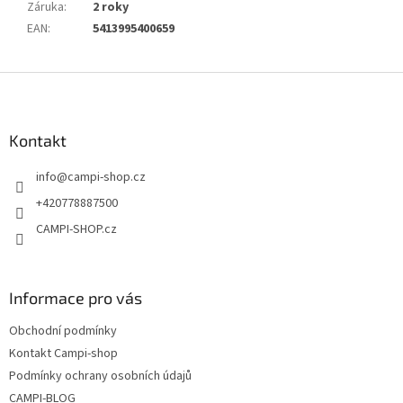
Záruka
:
2 roky
EAN
:
5413995400659
Z
á
p
a
Kontakt
t
info
@
campi-shop.cz
í
+420778887500
CAMPI-SHOP.cz
Informace pro vás
Obchodní podmínky
Kontakt Campi-shop
Podmínky ochrany osobních údajů
CAMPI-BLOG