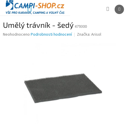
Přejít
na
NÁKUPNÍ
obsah
KOŠÍK
Umělý trávník - šedý
479300
Průměrné
Neohodnoceno
Podrobnosti hodnocení
Značka:
Arisol
hodnocení
produktu
je
0,0
z
5
hvězdiček.