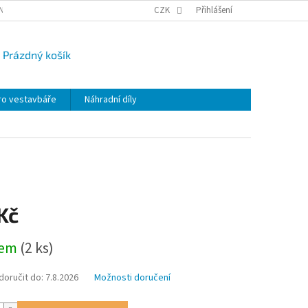
NY OSOBNÍCH ÚDAJŮ
CAMPI-BLOG
CZK
REKLAMACE
Přihlášení
VRÁCENÍ ZBO
Prázdný košík
UPNÍ
K
ro vestavbáře
Náhradní díly
Kč
dem
(2 ks)
oručit do:
7.8.2026
Možnosti doručení