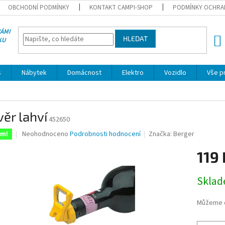
OBCHODNÍ PODMÍNKY
KONTAKT CAMPI-SHOP
PODMÍNKY OCHRA
VÁMI
HLEDAT
KU
NÁK
KOŠÍ
s
Nábytek
Domácnost
Elektro
Vozidlo
Vše p
ěr lahví
452650
Průměrné
Neohodnoceno
Podrobnosti hodnocení
Značka:
Berger
em!
hodnocení
produktu
119 
je
0,0
Měrná
Skla
z
cena:
5
hvězdiček.
Můžeme d