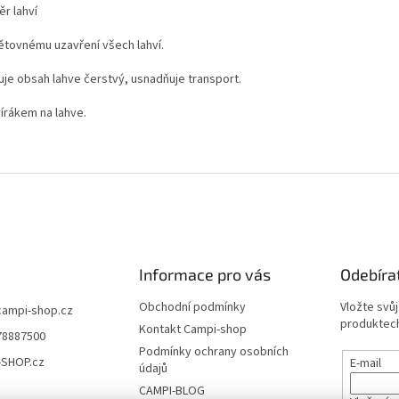
r lahví
ětovnému uzavření všech lahví.
uje obsah lahve čerstvý, usnadňuje transport.
vírákem na lahve.
Informace pro vás
Odebíra
Obchodní podmínky
Vložte svů
campi-shop.cz
produktech
Kontakt Campi-shop
78887500
Podmínky ochrany osobních
-SHOP.cz
E-mail
údajů
CAMPI-BLOG