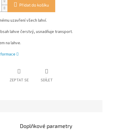
Přidat do košíku
nému uzavření všech lahví.
bsah lahve čerstvý, usnadňuje transport.
em na lahve.
informace
ZEPTAT SE
SDÍLET
Doplňkové parametry