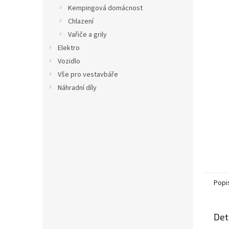
n
Kempingová domácnost
e
Chlazení
l
Vařiče a grily
Elektro
Vozidlo
Vše pro vestavbáře
Náhradní díly
Popi
Det