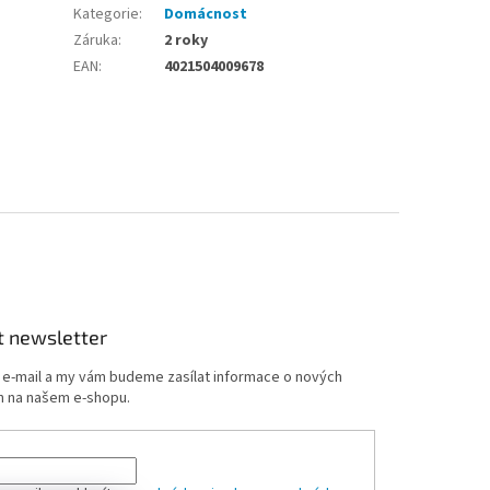
Kategorie
:
Domácnost
Záruka
:
2 roky
EAN
:
4021504009678
t newsletter
j e-mail a my vám budeme zasílat informace o nových
 na našem e-shopu.