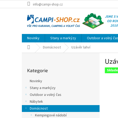
Přejít
info@campi-shop.cz
na
obsah
JSME S 
OD RO
2010
Novinky
Stany a markýzy
Outdoor a volný ča
Domů
Domácnost
Uzávěr lahví
P
Uzáv
o
Přeskočit
s
Kategorie
kategorie
Sklad
t
r
Novinky
a
Stany a markýzy
n
Outdoor a volný čas
n
í
Nábytek
p
Domácnost
a
Kempingové nádobí