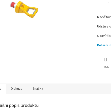
K opětov
Udržuje o
S otvírák
Detailní 
TISK
s
Diskuze
Značka
ailní popis produktu