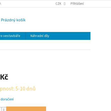
NY OSOBNÍCH ÚDAJŮ
CAMPI-BLOG
CZK
REKLAMACE
Přihlášení
VRÁCENÍ ZBO
Prázdný košík
UPNÍ
K
ro vestavbáře
Náhradní díly
 Kč
pnost: 5-10 dnů
 doručení