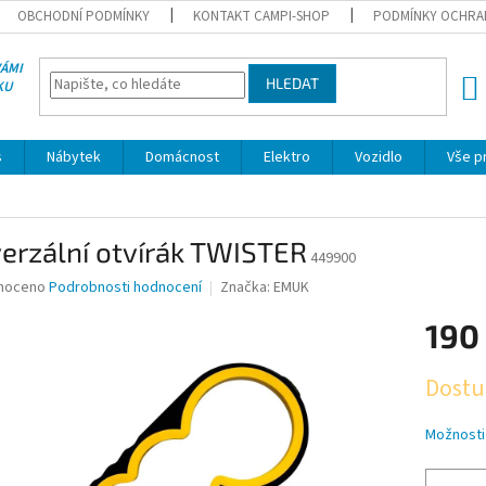
OBCHODNÍ PODMÍNKY
KONTAKT CAMPI-SHOP
PODMÍNKY OCHRA
VÁMI
HLEDAT
KU
NÁK
KOŠÍ
s
Nábytek
Domácnost
Elektro
Vozidlo
Vše p
erzální otvírák TWISTER
449900
né
noceno
Podrobnosti hodnocení
Značka:
EMUK
ní
190
u
Měrná
Dostu
cena:
ek.
Možnosti