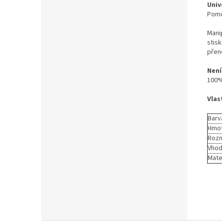
Univ
Pomo
Manip
stis
přeno
Není
100%
Vlas
Barv
Hmot
Rozm
Vhod
Mater