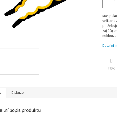
Manipulac
velikost 
potřebuje
zajišťuje
neklouza
Detailní 
TISK
s
Diskuze
ailní popis produktu