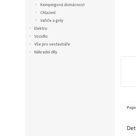
n
Kempingová domácnost
e
Chlazení
l
Vařiče a grily
Elektro
Vozidlo
Vše pro vestavbáře
Náhradní díly
Popi
Det