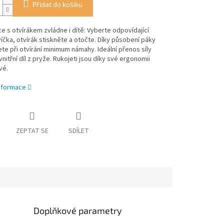
Přidat do košíku
e s otvírákem zvládne i dítě: Vyberte odpovídající
víčka, otvírák stiskněte a otočte. Díky působení páky
te při otvírání minimum námahy. Ideální přenos síly
 vnitřní díl z pryže. Rukojeti jsou díky své ergonomii
vé.
informace
ZEPTAT SE
SDÍLET
Doplňkové parametry