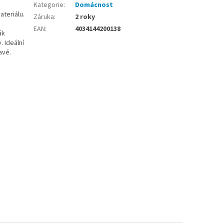
Kategorie
:
Domácnost
teriálu.
Záruka
:
2 roky
EAN
:
4034144200138
ák
 Ideální
avé.