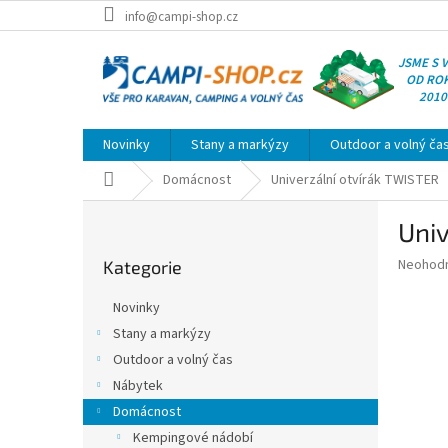
Přejít
info@campi-shop.cz
na
obsah
JSME S 
OD RO
2010
Novinky
Stany a markýzy
Outdoor a volný ča
Domů
Domácnost
Univerzální otvírák TWISTER
P
Univ
o
Přeskočit
s
Průměr
Neohod
Kategorie
kategorie
t
hodnoce
r
produkt
Novinky
a
je
Stany a markýzy
0,0
n
z
Outdoor a volný čas
n
5
í
Nábytek
hvězdič
p
Domácnost
a
Kempingové nádobí