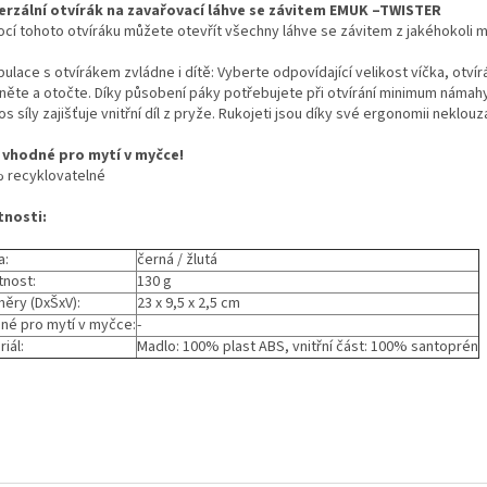
erzální otvírák na zavařovací láhve se závitem EMUK –TWISTER
cí tohoto otvíráku můžete otevřít všechny láhve se závitem z jakéhokoli ma
ulace s otvírákem zvládne i dítě: Vyberte odpovídající velikost víčka, otvír
kněte a otočte. Díky působení páky potřebujete při otvírání minimum námahy.
s síly zajišťuje vnitřní díl z pryže. Rukojeti jsou díky své ergonomii neklouz
 vhodné pro mytí v myčce!
 recyklovatelné
tnosti:
a:
černá / žlutá
nost:
130 g
ěry (DxŠxV):
23 x 9,5 x 2,5 cm
né pro mytí v myčce:
-
iál:
Madlo: 100% plast ABS, vnitřní část: 100% santoprén