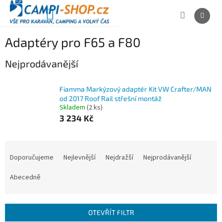
Přejít
na
NÁKUPNÍ
obsah
KOŠÍK
Adaptéry pro F65 a F80
Nejprodávanější
Fiamma Markýzový adaptér Kit VW Crafter/MAN
od 2017 Roof Rail střešní montáž
Skladem
(2 ks)
3 234 Kč
Ř
a
Doporučujeme
Nejlevnější
Nejdražší
Nejprodávanější
z
e
Abecedně
n
í
p
OTEVŘÍT FILTR