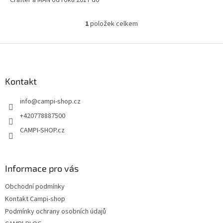
Crafter a MAN od roku 2017 do
střešní lišty.
1
položek celkem
O
v
l
Z
á
á
d
p
a
a
Kontakt
c
t
í
info
@
campi-shop.cz
í
p
r
+420778887500
v
CAMPI-SHOP.cz
k
y
v
ý
Informace pro vás
p
i
Obchodní podmínky
s
u
Kontakt Campi-shop
Podmínky ochrany osobních údajů