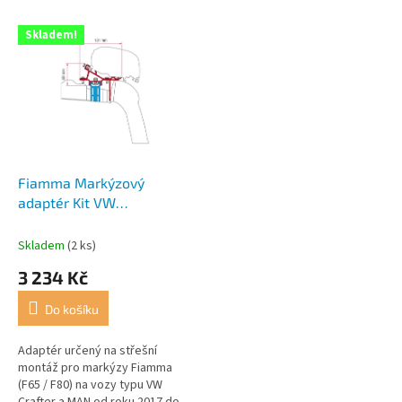
r
o
V
Skladem!
d
ý
u
p
k
i
t
s
ů
p
r
o
d
Fiamma Markýzový
u
adaptér Kit VW
k
Crafter/MAN od 2017 Roof
t
Rail střešní montáž
Skladem
(2 ks)
ů
3 234 Kč
Do košíku
Adaptér určený na střešní
montáž pro markýzy Fiamma
(F65 / F80) na vozy typu VW