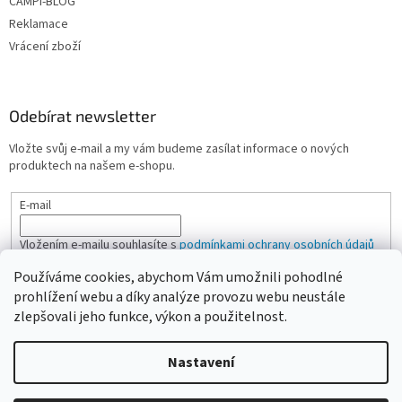
CAMPI-BLOG
Reklamace
Vrácení zboží
Odebírat newsletter
Vložte svůj e-mail a my vám budeme zasílat informace o nových
produktech na našem e-shopu.
E-mail
Vložením e-mailu souhlasíte s
podmínkami ochrany osobních údajů
Používáme cookies, abychom Vám umožnili pohodlné
PŘIHLÁSIT SE
prohlížení webu a díky analýze provozu webu neustále
zlepšovali jeho funkce, výkon a použitelnost.
Nastavení
Vytvořil Shoptet