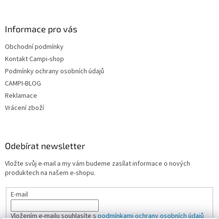
y
v
ý
Informace pro vás
p
i
Obchodní podmínky
s
u
Kontakt Campi-shop
Podmínky ochrany osobních údajů
CAMPI-BLOG
Reklamace
Vrácení zboží
Odebírat newsletter
Vložte svůj e-mail a my vám budeme zasílat informace o nových
produktech na našem e-shopu.
E-mail
Vložením e-mailu souhlasíte s
podmínkami ochrany osobních údajů