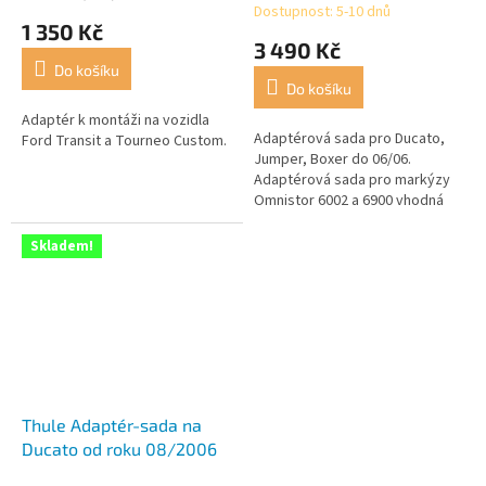
Dostupnost: 5-10 dnů
hodnocení
1 350 Kč
produktu
3 490 Kč
je
Do košíku
4,5
Do košíku
z
5
Adaptér k montáži na vozidla
Adaptérová sada pro Ducato,
hvězdiček.
Ford Transit a Tourneo Custom.
Jumper, Boxer do 06/06.
Adaptérová sada pro markýzy
Omnistor 6002 a 6900 vhodná
pro Fiat Ducato, Citroen Jumper
a Peugeot Boxer do RV 06/06.
Skladem!
Thule Adaptér-sada na
Ducato od roku 08/2006