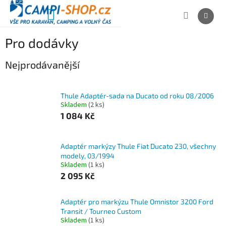
Přejít
na
NÁKUPNÍ
obsah
KOŠÍK
Pro dodávky
Nejprodávanější
Thule Adaptér-sada na Ducato od roku 08/2006
Skladem
(2 ks)
1 084 Kč
Adaptér markýzy Thule Fiat Ducato 230, všechny
modely, 03/1994
Skladem
(1 ks)
2 095 Kč
Adaptér pro markýzu Thule Omnistor 3200 Ford
Transit / Tourneo Custom
Skladem
(1 ks)