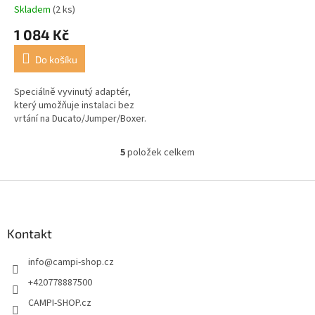
Skladem
(2 ks)
1 084 Kč
Do košíku
Speciálně vyvinutý adaptér,
který umožňuje instalaci bez
vrtání na Ducato/Jumper/Boxer.
5
položek celkem
O
v
l
Z
á
á
d
p
a
a
Kontakt
c
t
í
info
@
campi-shop.cz
í
p
r
+420778887500
v
CAMPI-SHOP.cz
k