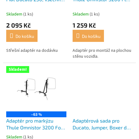
k
modely, 03/1994
Wall
t
Skladem
(1 ks)
Skladem
(1 ks)
ů
2 095 Kč
1 259 Kč
Do košíku
Do košíku
Střešní adaptér na dodávku
Adaptér pro montáž na plochou
stěnu vozidla.
Skladem!
–63 %
Adaptér pro markýzu
Adaptérová sada pro
Thule Omnistor 3200 Ford
Ducato, Jumper, Boxer do
Transit / Tourneo Custom
06/06
Skladem
(1 ks)
Průměrné