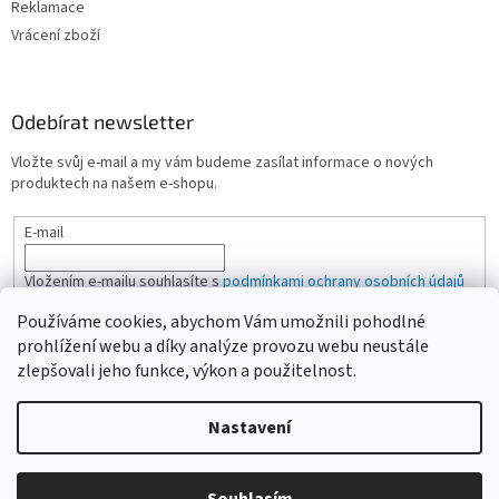
Reklamace
Vrácení zboží
Odebírat newsletter
Vložte svůj e-mail a my vám budeme zasílat informace o nových
produktech na našem e-shopu.
E-mail
Vložením e-mailu souhlasíte s
podmínkami ochrany osobních údajů
Používáme cookies, abychom Vám umožnili pohodlné
PŘIHLÁSIT SE
prohlížení webu a díky analýze provozu webu neustále
zlepšovali jeho funkce, výkon a použitelnost.
Nastavení
Vytvořil Shoptet
Vážení zákazníci, pokud na eshopu nenajdete žádanou položku,