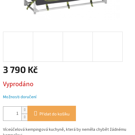
3 790 Kč
Měrná
Vyprodáno
cena:
Možnosti doručení
Přidat do košíku
Víceúčelová kempingová kuchyně, která by neměla chybět žádnému