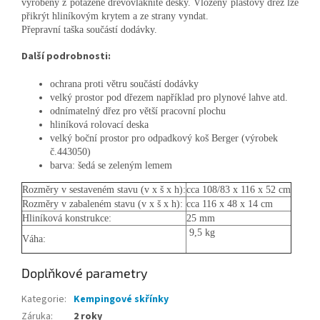
vyrobeny z potažené dřevovláknité desky. Vložený plastový dřez lže
přikrýt hliníkovým krytem a ze strany vyndat.
Přepravní taška součástí dodávky.
Další podrobnosti:
ochrana proti větru součástí dodávky
velký prostor pod dřezem například pro plynové lahve atd.
odnímatelný dřez pro větší pracovní plochu
hliníková rolovací deska
velký boční prostor pro odpadkový koš Berger (výrobek
č.443050)
barva: šedá se zeleným lemem
Rozměry v sestaveném stavu (v x š x h):
cca 108/83 x 116 x 52 cm
Rozměry v zabaleném stavu (v x š x h):
cca 116 x 48 x 14 cm
Hliníková konstrukce:
25 mm
9,5 kg
Váha:
Doplňkové parametry
Kategorie
:
Kempingové skřínky
Záruka
:
2 roky