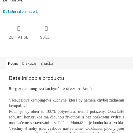
kempařovi.
Detailní informace
ZEPTAT SE
SDÍLET
Popis
Diskuze
Značka
Detailní popis produktu
Berger campingová kuchyně se dřezem - šedá
Víceúčelová kempingová kuchyně, která by neměla chybět žádnému
kempařovi.
Potah je vyroben ze 100% polyesteru, uvnitř potažený. Obzvláště
robustní konstrukce má dlouhou životnost a bez poškození vydrží i
mnohačetné sestavování a skládání. Montáž je jednoduchá a rychlá.
Všechny 4 nohy jsou výškově nastavitelné. Odkládací plochy jsou