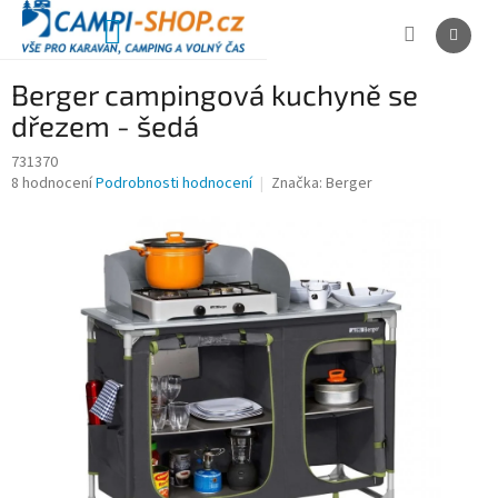
Přejít
na
NÁKUPNÍ
obsah
KOŠÍK
Berger campingová kuchyně se
dřezem - šedá
731370
Průměrné
8 hodnocení
Podrobnosti hodnocení
Značka:
Berger
hodnocení
produktu
je
3,8
z
5
hvězdiček.