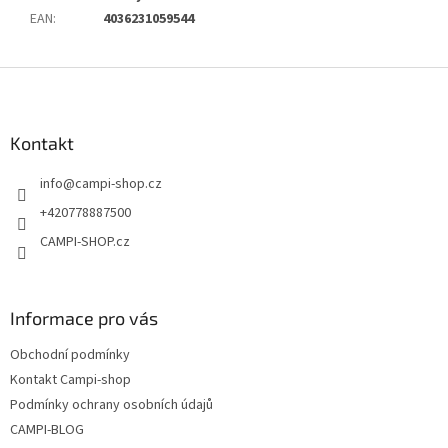
EAN
:
4036231059544
Z
á
p
a
Kontakt
t
info
@
campi-shop.cz
í
+420778887500
CAMPI-SHOP.cz
Informace pro vás
Obchodní podmínky
Kontakt Campi-shop
Podmínky ochrany osobních údajů
CAMPI-BLOG