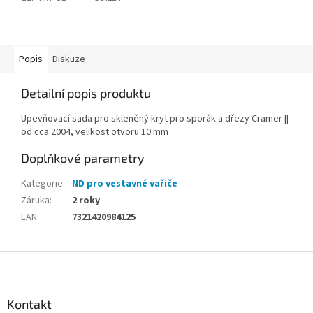
Popis
Diskuze
Detailní popis produktu
Upevňovací sada pro skleněný kryt pro sporák a dřezy Cramer ||
od cca 2004, velikost otvoru 10 mm
Doplňkové parametry
Kategorie
:
ND pro vestavné vařiče
Záruka
:
2 roky
EAN
:
7321420984125
Z
á
p
a
Kontakt