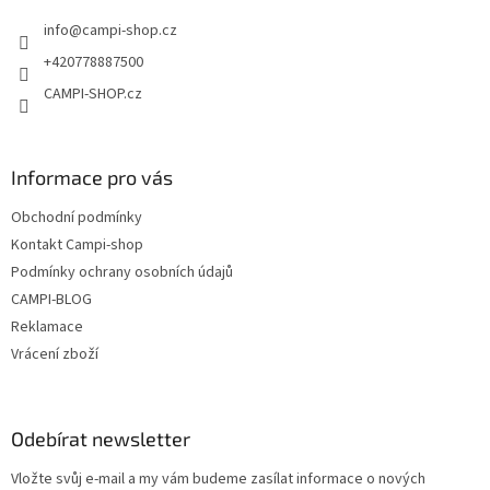
t
info
@
campi-shop.cz
í
+420778887500
CAMPI-SHOP.cz
Informace pro vás
Obchodní podmínky
Kontakt Campi-shop
Podmínky ochrany osobních údajů
CAMPI-BLOG
Reklamace
Vrácení zboží
Odebírat newsletter
Vložte svůj e-mail a my vám budeme zasílat informace o nových