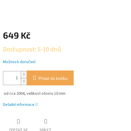
649 Kč
Měrná
Dostupnost: 5-10 dnů
cena:
Možnosti doručení
Přidat do košíku
od cca 2004, velikost otvoru 10 mm
Detailní informace
ZEPTAT SE
SDÍLET