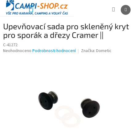
Přejít
na
NÁKUPNÍ
obsah
KOŠÍK
Upevňovací sada pro skleněný kryt
pro sporák a dřezy Cramer ||
C-41272
Průměrné
Neohodnoceno
Podrobnosti hodnocení
Značka:
Dometic
hodnocení
produktu
je
0,0
z
5
hvězdiček.