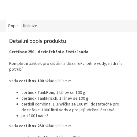
Popis
Diskuze
Detailní popis produktu
Certibox 250 - dezinfekční a čisticí sada
Kompletní balíček pro čištění a dezinfekci pitné vody, nádrží a
potrubí.
sada
certibox 100
skládající se z:
certinox TankRein, 1 láhev se 100 g
certinox TankFrisch, 1 láhev se 100 g
certisil combina, 1 lahvička se 100 ml, dostatečné pro
dezinfekci 1000 litrů vody a pro její udržení čerstvé
pro 100 l nádrž
sada
certibox 250
skládající se z: