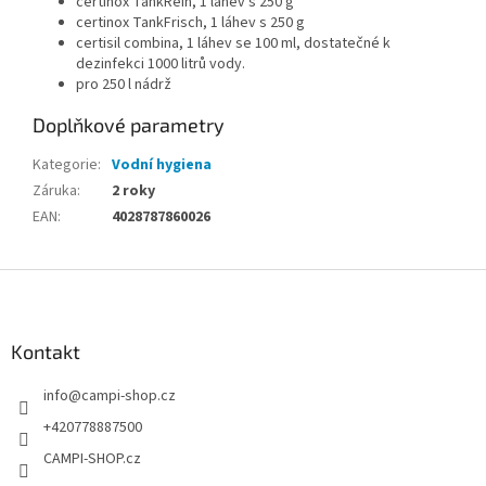
certinox TankRein, 1 láhev s 250 g
certinox TankFrisch, 1 láhev s 250 g
certisil combina, 1 láhev se 100 ml, dostatečné k
dezinfekci 1000 litrů vody.
pro 250 l nádrž
Doplňkové parametry
Kategorie
:
Vodní hygiena
Záruka
:
2 roky
EAN
:
4028787860026
Z
á
p
a
Kontakt
t
info
@
campi-shop.cz
í
+420778887500
CAMPI-SHOP.cz