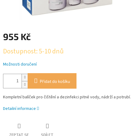
955 Kč
Měrná
Dostupnost: 5-10 dnů
cena:
Možnosti doručení
Přidat do košíku
Kompletní balíček pro čištění a dezinfekci pitné vody, nádrží a potrubí.
Detailní informace
ZEPTAT SE
SDÍLET