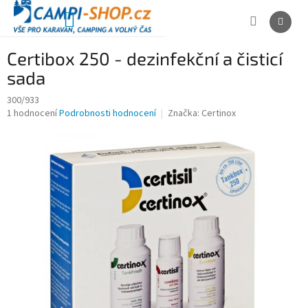
Přejít
na
NÁKUPNÍ
obsah
KOŠÍK
Certibox 250 - dezinfekční a čisticí
sada
300/933
Průměrné
1 hodnocení
Podrobnosti hodnocení
Značka:
Certinox
hodnocení
produktu
je
5,0
z
5
hvězdiček.