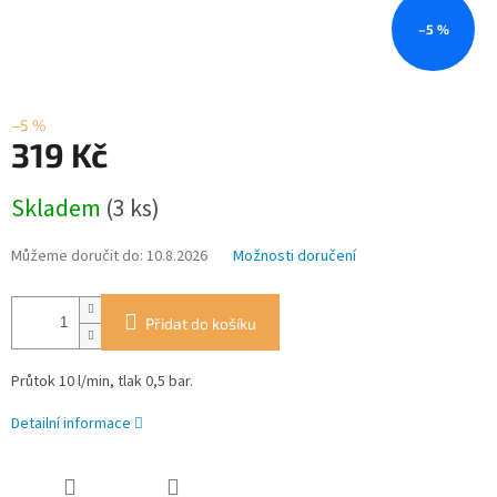
–5 %
–5 %
319 Kč
Měrná
Skladem
(3 ks)
cena:
Můžeme doručit do:
10.8.2026
Možnosti doručení
Přidat do košíku
Průtok 10 l/min, tlak 0,5 bar.
Detailní informace