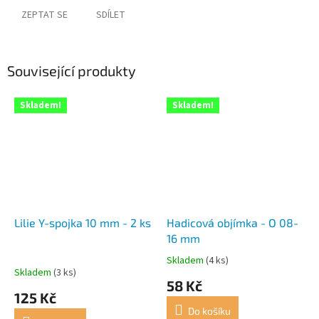
ZEPTAT SE
SDÍLET
Související produkty
Skladem!
Skladem!
Lilie Y-spojka 10 mm - 2 ks
Hadicová objímka - O 08-
16 mm
Skladem
(4 ks)
Průměrné
Skladem
(3 ks)
hodnocení
58 Kč
produktu
125 Kč
je
Do košíku
5,0