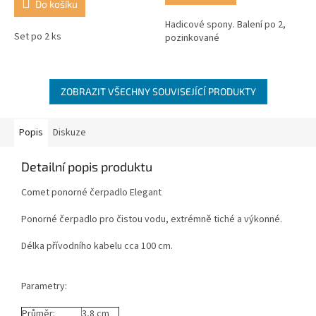
Do košíku
z
5
Hadicové spony. Balení po 2,
Set po 2 ks
hvězdiček.
pozinkované
ZOBRAZIT VŠECHNY SOUVISEJÍCÍ PRODUKTY
Popis
Diskuze
Detailní popis produktu
Comet ponorné čerpadlo Elegant
Ponorné čerpadlo pro čistou vodu, extrémně tiché a výkonné.
Délka přívodního kabelu cca 100 cm.
Parametry:
Průměr:
3,8 cm