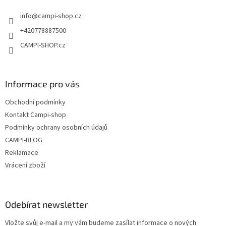
t
info
@
campi-shop.cz
í
+420778887500
CAMPI-SHOP.cz
Informace pro vás
Obchodní podmínky
Kontakt Campi-shop
Podmínky ochrany osobních údajů
CAMPI-BLOG
Reklamace
Vrácení zboží
Odebírat newsletter
Vložte svůj e-mail a my vám budeme zasílat informace o nových