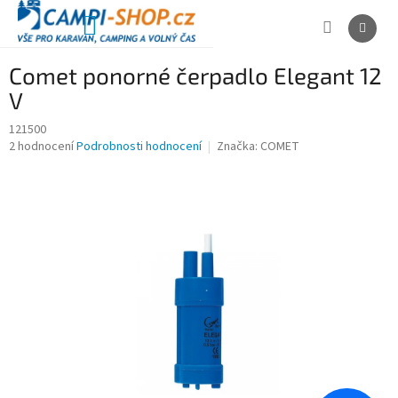
Přejít
na
NÁKUPNÍ
obsah
KOŠÍK
Comet ponorné čerpadlo Elegant 12
V
121500
Průměrné
2 hodnocení
Podrobnosti hodnocení
Značka:
COMET
hodnocení
produktu
je
4,0
z
5
hvězdiček.