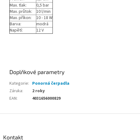
Max. tlak:
0,5 bar
Max. průtok:
10 l/min
Max. příkon:
10 - 18 W
Barva:
modrá
Napětí:
12 V
Doplňkové parametry
Kategorie
:
Ponorná čerpadla
Záruka
:
2 roky
EAN
:
4031656000829
Z
á
p
a
Kontakt