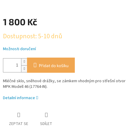
1 800 Kč
Měrná
Dostupnost: 5-10 dnů
cena:
Možnosti doručení
Přidat do košíku
Mléčné sklo, sněhové drážky, se zámkem vhodným pro střešní otvor
MPK Modell 46 (17764-IN).
Detailní informace
ZEPTAT SE
SDÍLET