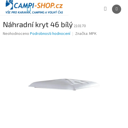
Přejít
na
NÁKUPNÍ
obsah
KOŠÍK
Náhradní kryt 46 bílý
210170
Průměrné
Neohodnoceno
Podrobnosti hodnocení
Značka:
MPK
hodnocení
produktu
je
0,0
z
5
hvězdiček.