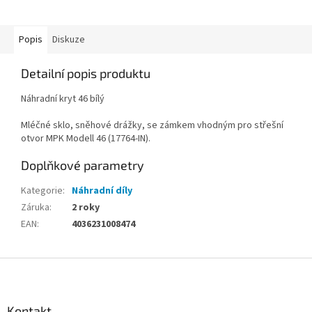
Popis
Diskuze
Detailní popis produktu
Náhradní kryt 46 bílý
Mléčné sklo, sněhové drážky, se zámkem vhodným pro střešní
otvor MPK Modell 46 (17764-IN).
Doplňkové parametry
Kategorie
:
Náhradní díly
Záruka
:
2 roky
EAN
:
4036231008474
Z
á
p
a
Kontakt