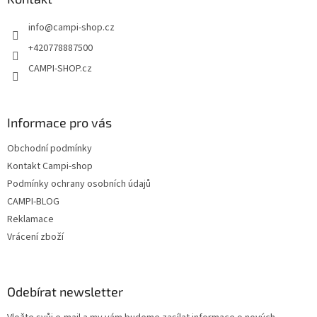
t
info
@
campi-shop.cz
í
+420778887500
CAMPI-SHOP.cz
Informace pro vás
Obchodní podmínky
Kontakt Campi-shop
Podmínky ochrany osobních údajů
CAMPI-BLOG
Reklamace
Vrácení zboží
Odebírat newsletter