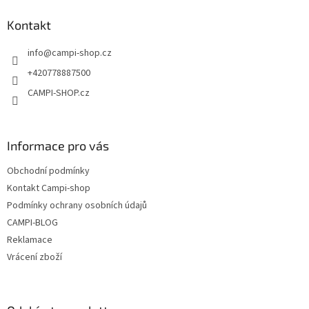
p
a
Kontakt
t
info
@
campi-shop.cz
í
+420778887500
CAMPI-SHOP.cz
Informace pro vás
Obchodní podmínky
Kontakt Campi-shop
Podmínky ochrany osobních údajů
CAMPI-BLOG
Reklamace
Vrácení zboží