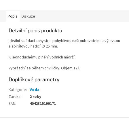
Popis
Diskuze
Detailní popis produktu
Ideální skládací kanystr s pohyblivou našroubovatelnou výlevkou
a spirálovou hadicí ∅ 25 mm.
K jednoduchému plnění vodních nádrží.
Vyprázdní se během chviličky. Objem 12 l.
Doplňkové parametry
Kategorie
:
Voda
Záruka
:
2 roky
EAN
:
4042315190171
Z
á