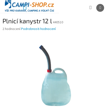
Přejít
na
NÁKUPNÍ
obsah
KOŠÍK
Plnicí kanystr 12 l
440510
Průměrné
2 hodnocení
Podrobnosti hodnocení
hodnocení
produktu
je
4,0
z
5
hvězdiček.