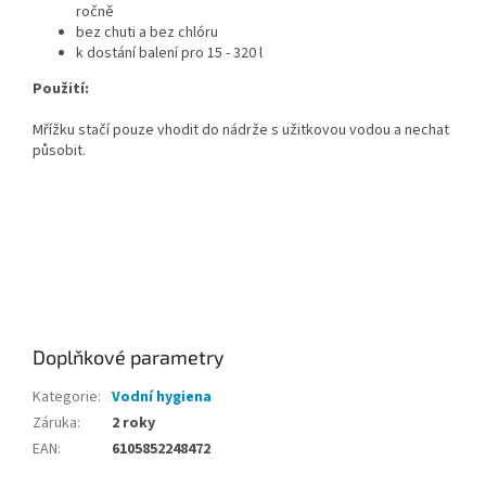
ročně
bez chuti a bez chlóru
k dostání balení pro 15 - 320 l
Použití:
Mřížku stačí pouze vhodit do nádrže s užitkovou vodou a nechat
působit.
Silvertex
Silvertex
Doplňkové parametry
Kategorie
:
Vodní hygiena
Záruka
:
2 roky
EAN
:
6105852248472