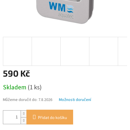
590 Kč
Měrná
Skladem
(1 ks)
cena:
Můžeme doručit do:
7.8.2026
Možnosti doručení
Přidat do košíku