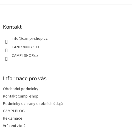
Z
á
p
a
Kontakt
t
info
@
campi-shop.cz
í
+420778887500
CAMPI-SHOP.cz
Informace pro vás
Obchodní podmínky
Kontakt Campi-shop
Podmínky ochrany osobních údajů
CAMPI-BLOG
Reklamace
Vrácení zboží