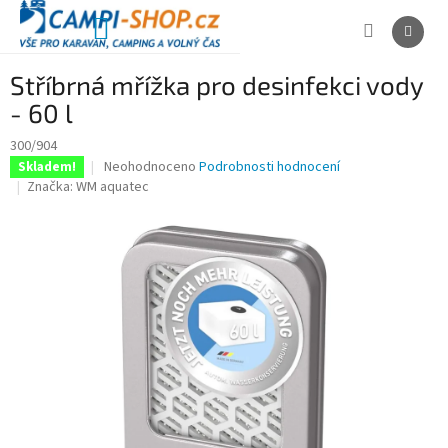
Přejít
na
NÁKUPNÍ
obsah
KOŠÍK
Stříbrná mřížka pro desinfekci vody
- 60 l
300/904
Průměrné
Neohodnoceno
Podrobnosti hodnocení
Skladem!
hodnocení
Značka:
WM aquatec
produktu
je
0,0
z
5
hvězdiček.