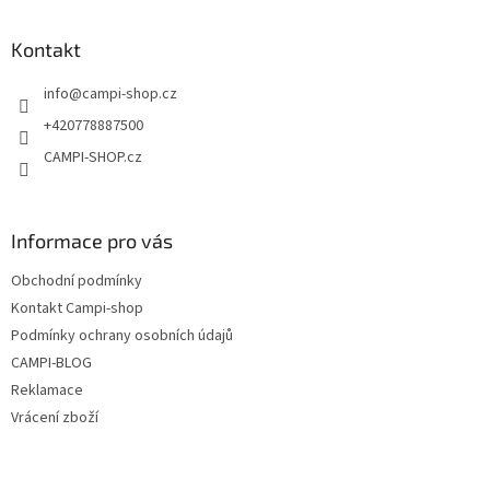
á
p
a
Kontakt
t
info
@
campi-shop.cz
í
+420778887500
CAMPI-SHOP.cz
Informace pro vás
Obchodní podmínky
Kontakt Campi-shop
Podmínky ochrany osobních údajů
CAMPI-BLOG
Reklamace
Vrácení zboží