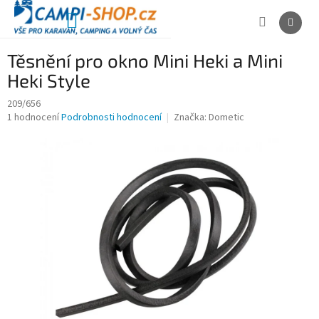
Přejít
na
NÁKUPNÍ
obsah
KOŠÍK
Těsnění pro okno Mini Heki a Mini
Heki Style
209/656
Průměrné
1 hodnocení
Podrobnosti hodnocení
Značka:
Dometic
hodnocení
produktu
je
5,0
z
5
hvězdiček.