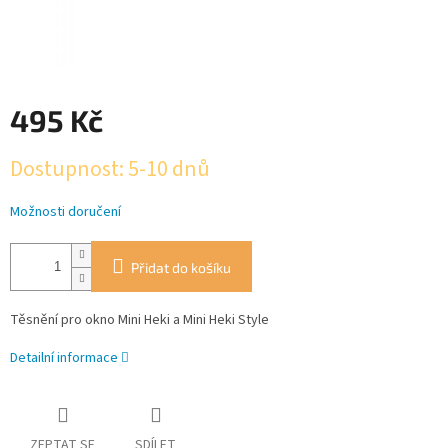
495 Kč
Měrná
Dostupnost: 5-10 dnů
cena:
Možnosti doručení
Přidat do košíku
Těsnění pro okno Mini Heki a Mini Heki Style
Detailní informace
ZEPTAT SE
SDÍLET