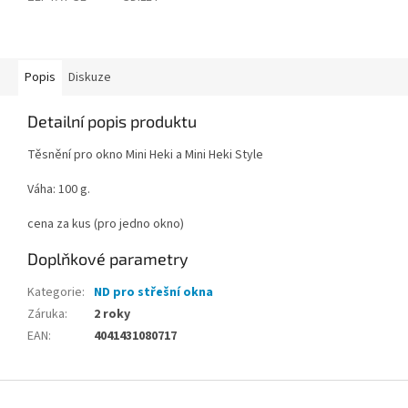
Popis
Diskuze
Detailní popis produktu
Těsnění pro okno Mini Heki a Mini Heki Style
Váha: 100 g.
cena za kus (pro jedno okno)
Doplňkové parametry
Kategorie
:
ND pro střešní okna
Záruka
:
2 roky
EAN
:
4041431080717
Z