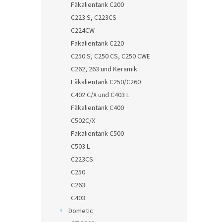
Fäkalientank C200
C223 S, C223CS
C224CW
Fäkalientank C220
C250 S, C250 CS, C250 CWE
C262, 263 und Keramik
Fäkalientank C250/C260
C402 C/X und C403 L
Fäkalientank C400
C502C/X
Fäkalientank C500
C503 L
C223CS
C250
C263
C403
Dometic