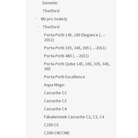
Dometic
Thetford
ND pro toalety
Thetford
Porta-Potti 145, 165 Elegance (...–
2011)
Porta-Potti 335, 345, 365 (...–2011)
Porta-Potti 465 (...–2011)
Porta-Potti Qube 145, 165, 335, 345,
365
Porta-Potti Excellence
Aqua Magic
Cassette C2
Cassette C3
Cassette C4
Fäkalientank Cassette C2, C3, C4
C200 CS
C200-CW/CWE