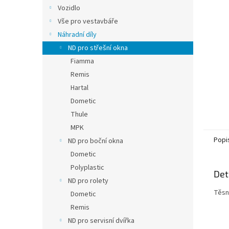
n
Vozidlo
e
Vše pro vestavbáře
l
Náhradní díly
ND pro střešní okna
Fiamma
Remis
Hartal
Dometic
Thule
MPK
Popi
ND pro boční okna
Dometic
Polyplastic
Det
ND pro rolety
Těsn
Dometic
Remis
ND pro servisní dvířka