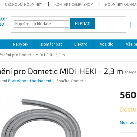
OBCHODNÍ PODMÍNKY
KONTAKT CAMPI-SHOP
PODMÍNKY OCHRA
VÁMI
HLEDAT
KU
NÁK
KOŠÍ
s
Nábytek
Domácnost
Elektro
Vozidlo
Vše p
ěsnění pro Dometic MIDI-HEKI - 2,3 m
ění pro Dometic MIDI-HEKI - 2,3 m
209/06
né
cení
Podrobnosti hodnocení
Značka:
Dometic
ní
560
u
Měrná
Dostu
cena:
ek.
Možnosti