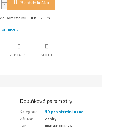
Přidat do košíku
ro Dometic MIDI-HEKI - 2,3 m
informace
ZEPTAT SE
SDÍLET
Doplňkové parametry
Kategorie
:
ND pro střešní okna
Záruka
:
2 roky
EAN
:
4041431080526