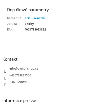
Doplňkové parametry
Kategorie
:
Příslušenství
Záruka
:
2 roky
EAN
:
4003718053852
Z
á
p
a
Kontakt
t
info
@
campi-shop.cz
í
+420778887500
CAMPI-SHOP.cz
Informace pro vás