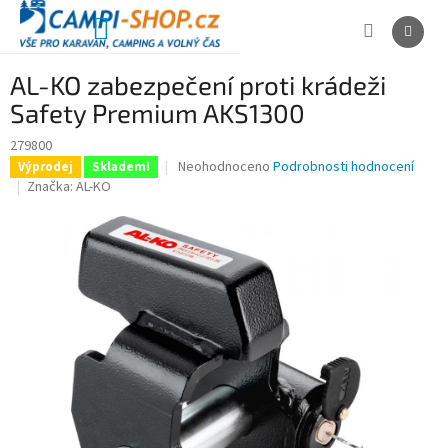
Přejít
na
NÁKUPNÍ
obsah
KOŠÍK
AL-KO zabezpečení proti krádeži
Safety Premium AKS1300
279800
Průměrné
Neohodnoceno
Podrobnosti hodnocení
Výprodej
Skladem!
hodnocení
Značka:
AL-KO
produktu
je
0,0
z
5
hvězdiček.