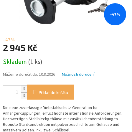
–47 %
–47 %
2 945 Kč
Měrná
Skladem
(1 ks)
cena:
Můžeme doručit do:
10.8.2026
Možnosti doručení
Přidat do košíku
Die neue zuverlässige Diebstahlschutz-Generation für
Anhängerkupplungen, erfüllt höchste internationale Anforderungen.
Hochwertiges Stahlblechgehäuse mit zusätzlichenVerstärkungen.
Robuste Stahlkonstruktion mit pulverbeschichtetem Gehäuse und
massivem Bolzen. Inkl. zwei Schlüssel.