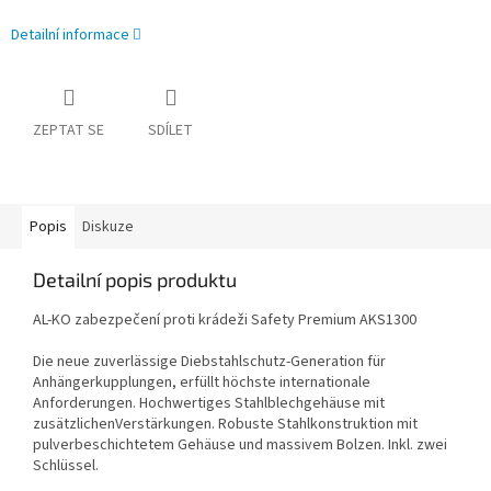
Detailní informace
ZEPTAT SE
SDÍLET
Popis
Diskuze
Detailní popis produktu
AL-KO zabezpečení proti krádeži Safety Premium AKS1300
Die neue zuverlässige Diebstahlschutz-Generation für
Anhängerkupplungen, erfüllt höchste internationale
Anforderungen. Hochwertiges Stahlblechgehäuse mit
zusätzlichenVerstärkungen. Robuste Stahlkonstruktion mit
pulverbeschichtetem Gehäuse und massivem Bolzen. Inkl. zwei
Schlüssel.