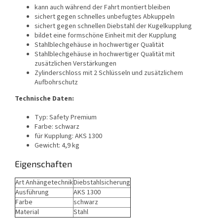
kann auch während der Fahrt montiert bleiben
sichert gegen schnelles unbefugtes Abkuppeln
sichert gegen schnellen Diebstahl der Kugelkupplung
bildet eine formschöne Einheit mit der Kupplung
Stahlblechgehäuse in hochwertiger Qualität
Stahlblechgehäuse in hochwertiger Qualität mit
zusätzlichen Verstärkungen
Zylinderschloss mit 2 Schlüsseln und zusätzlichem
Aufbohrschutz
Technische Daten:
Typ: Safety Premium
Farbe: schwarz
für Kupplung: AKS 1300
Gewicht: 4,9 kg
Eigenschaften
Art Anhängetechnik
Diebstahlsicherung
Ausführung
AKS 1300
Farbe
schwarz
Material
Stahl