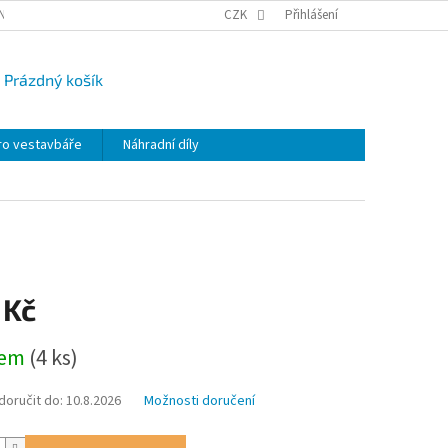
NY OSOBNÍCH ÚDAJŮ
CAMPI-BLOG
CZK
REKLAMACE
Přihlášení
VRÁCENÍ ZBO
Prázdný košík
UPNÍ
K
ro vestavbáře
Náhradní díly
 Kč
dem
(4 ks)
oručit do:
10.8.2026
Možnosti doručení