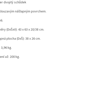
er dvojitý schůdek
klouzavým nášlapným povrchem.
li.
ry (DxŠxV): 43 x 63 x 20/38 cm.
pná plocha (DxŠ): 38 x 26 cm.
 3,96 kg.
ení až: 200 kg.