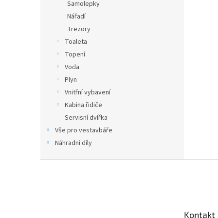
Samolepky
Nářadí
Trezory
Toaleta
Topení
Voda
Plyn
Vnitřní vybavení
Kabina řidiče
Servisní dvířka
Vše pro vestavbáře
Náhradní díly
Z
á
p
a
t
Kontakt
í