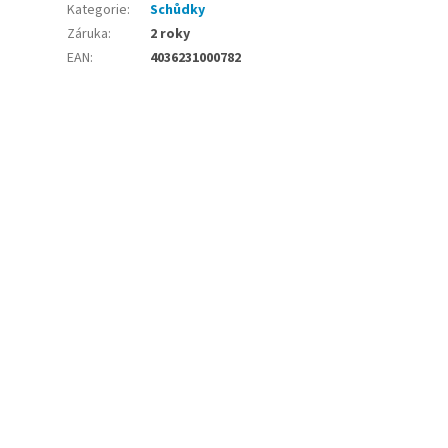
Kategorie
:
Schůdky
Záruka
:
2 roky
EAN
:
4036231000782