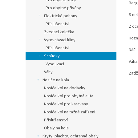
Pro obytné vozy
Berg
Pro obytné přívěsy
S ne
Elektrické pohony
Příslušenství
Z oce
Zvedací kolečka
Rozmě
Vyrovnávací klíny
Příslušenství
Nášla
Schůdky
Váha:
Vysouvací
Váhy
Zatíž
Nosiče na kola
Nosiče kol na dodávky
Nosiče kol pro obytná auta
Nosiče kol pro karavany
Nosiče kol na tažné zařízení
Příslušenství
Obaly na kola
Kryty, plachty, ochranné obaly