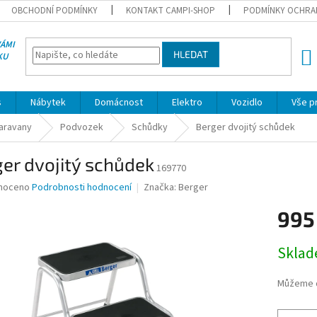
OBCHODNÍ PODMÍNKY
KONTAKT CAMPI-SHOP
PODMÍNKY OCHRA
VÁMI
HLEDAT
KU
NÁK
KOŠÍ
s
Nábytek
Domácnost
Elektro
Vozidlo
Vše p
karavany
Podvozek
Schůdky
Berger dvojitý schůdek
er dvojitý schůdek
169770
né
noceno
Podrobnosti hodnocení
Značka:
Berger
ní
995
u
Měrná
Skla
cena:
ek.
Můžeme d