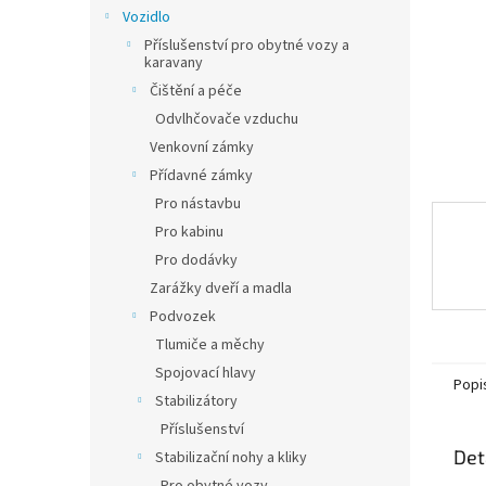
n
Vozidlo
e
Příslušenství pro obytné vozy a
l
karavany
Čištění a péče
Odvlhčovače vzduchu
Venkovní zámky
Přídavné zámky
Pro nástavbu
Pro kabinu
Pro dodávky
Zarážky dveří a madla
Podvozek
Tlumiče a měchy
Spojovací hlavy
Popi
Stabilizátory
Příslušenství
Det
Stabilizační nohy a kliky