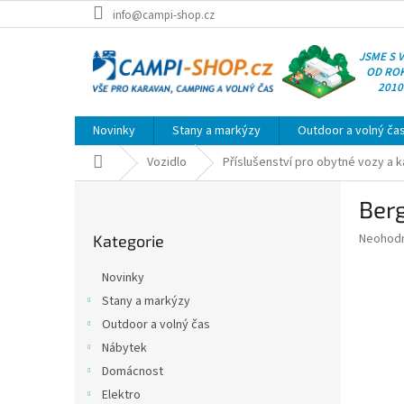
Přejít
info@campi-shop.cz
na
obsah
JSME S 
OD RO
2010
Novinky
Stany a markýzy
Outdoor a volný ča
Domů
Vozidlo
Příslušenství pro obytné vozy a 
P
Berg
o
Přeskočit
s
Průměr
Neohod
Kategorie
kategorie
t
hodnoce
r
produkt
Novinky
a
je
Stany a markýzy
0,0
n
z
Outdoor a volný čas
n
5
í
Nábytek
hvězdič
p
Domácnost
a
Elektro