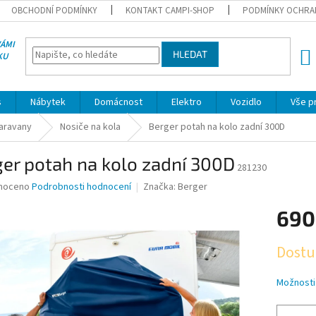
OBCHODNÍ PODMÍNKY
KONTAKT CAMPI-SHOP
PODMÍNKY OCHRA
VÁMI
HLEDAT
KU
NÁK
KOŠÍ
s
Nábytek
Domácnost
Elektro
Vozidlo
Vše p
karavany
Nosiče na kola
Berger potah na kolo zadní 300D
er potah na kolo zadní 300D
281230
né
noceno
Podrobnosti hodnocení
Značka:
Berger
ní
690
u
Měrná
Dostu
cena:
ek.
Možnosti