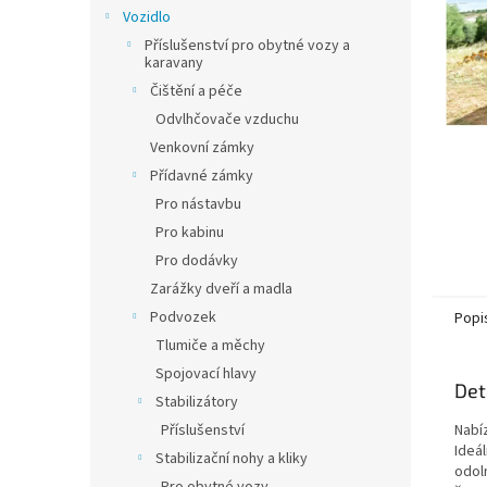
n
Vozidlo
e
Příslušenství pro obytné vozy a
l
karavany
Čištění a péče
Odvlhčovače vzduchu
Venkovní zámky
Přídavné zámky
Pro nástavbu
Pro kabinu
Pro dodávky
Zarážky dveří a madla
Podvozek
Popi
Tlumiče a měchy
Spojovací hlavy
Det
Stabilizátory
Příslušenství
Nabí
Ideál
Stabilizační nohy a kliky
odol