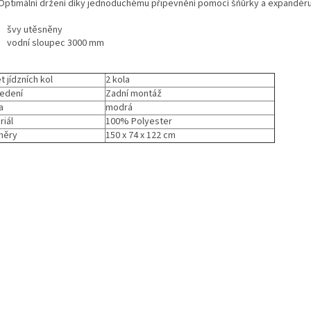
 Optimální držení díky jednoduchému připevnění pomocí šňůrky a expandéru
švy utěsněny
vodní sloupec 3000 mm
t jídzních kol
2 kola
edení
Zadní montáž
a
modrá
riál
100% Polyester
měry
150 x 74 x 122 cm