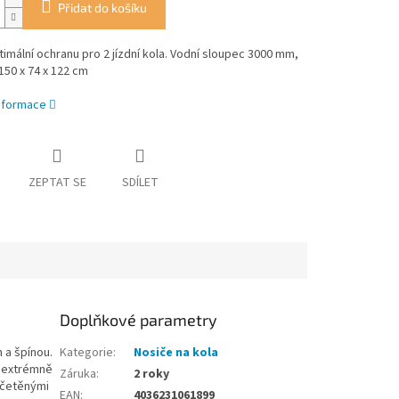
Přidat do košíku
timální ochranu pro 2 jízdní kola. Vodní sloupec 3000 mm,
50 x 74 x 122 cm
informace
ZEPTAT SE
SDÍLET
Doplňkové parametry
 a špínou.
Kategorie
:
Nosiče na kola
z extrémně
Záruka
:
2 roky
ečetěnými
EAN
:
4036231061899