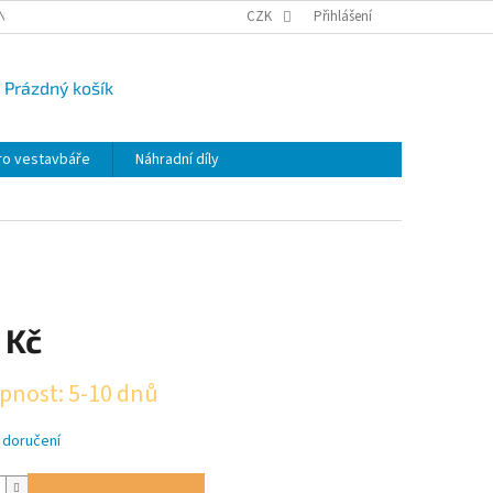
NY OSOBNÍCH ÚDAJŮ
CAMPI-BLOG
CZK
REKLAMACE
Přihlášení
VRÁCENÍ ZBO
Prázdný košík
UPNÍ
K
ro vestavbáře
Náhradní díly
 Kč
pnost: 5-10 dnů
 doručení