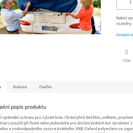
Nabízí op
rozměry 1
Detailní 
TISK
s
Diskuze
Značka
ailní popis produktu
zí optimální ochranu pro 2 jízdní kola. Chrání před deštěm, sněhem, prachem
ní pro použití při řízení nebo jednoduše pro uložení jízdních kol. Vyrobeno 
ného a vodoodpudivého vysoce kvalitního 300D Oxford polyesteru se zap