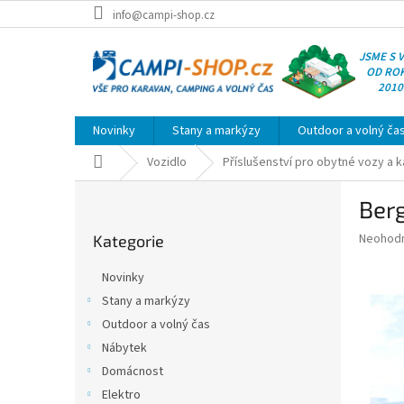
Přejít
info@campi-shop.cz
na
obsah
JSME S 
OD RO
2010
Novinky
Stany a markýzy
Outdoor a volný ča
Domů
Vozidlo
Příslušenství pro obytné vozy a 
P
Berg
o
Přeskočit
s
Průměr
Neohod
Kategorie
kategorie
t
hodnoce
r
produkt
Novinky
a
je
Stany a markýzy
0,0
n
z
Outdoor a volný čas
n
5
í
Nábytek
hvězdič
p
Domácnost
a
Elektro