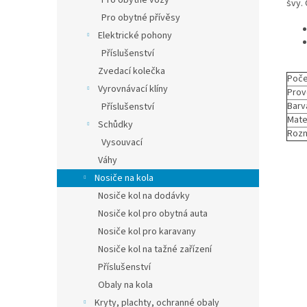
Pro obytné vozy
švy.
Pro obytné přívěsy
Elektrické pohony
Příslušenství
Zvedací kolečka
Poče
Vyrovnávací klíny
Prov
Barv
Příslušenství
Mate
Schůdky
Roz
Vysouvací
Váhy
Nosiče na kola
Nosiče kol na dodávky
Nosiče kol pro obytná auta
Nosiče kol pro karavany
Nosiče kol na tažné zařízení
Příslušenství
Obaly na kola
Kryty, plachty, ochranné obaly