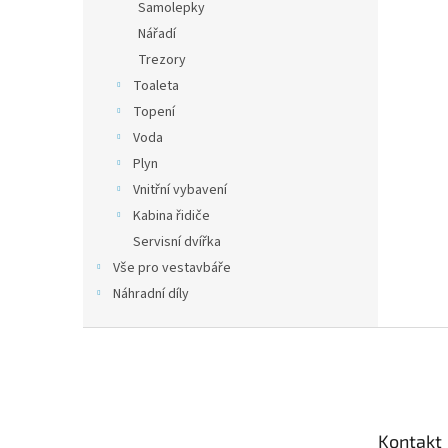
Samolepky
Nářadí
Trezory
Toaleta
Topení
Voda
Plyn
Vnitřní vybavení
Kabina řidiče
Servisní dvířka
Vše pro vestavbáře
Náhradní díly
Z
á
p
a
t
Kontakt
í