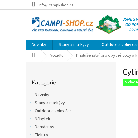
Přejít
info@campi-shop.cz
na
obsah
JSME S 
OD RO
2010
Novinky
Stany a markýzy
Outdoor a volný ča
Domů
Vozidlo
Příslušenství pro obytné vozy a 
P
Cyli
o
Přeskočit
s
Kategorie
kategorie
Sklad
t
r
Novinky
a
Stany a markýzy
n
Outdoor a volný čas
n
í
Nábytek
p
Domácnost
a
Elektro