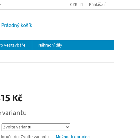
NY OSOBNÍCH ÚDAJŮ
CAMPI-BLOG
CZK
REKLAMACE
Přihlášení
VRÁCENÍ ZBO
Prázdný košík
UPNÍ
K
ro vestavbáře
Náhradní díly
15 Kč
e variantu
oručit do:
Zvolte variantu
Možnosti doručení