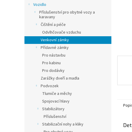
n
Vozidlo
e
Příslušenství pro obytné vozy a
l
karavany
Čištění a péče
Odvlhčovače vzduchu
Venkovní zámky
Přídavné zámky
Pro nástavbu
Pro kabinu
Pro dodávky
Zarážky dveří a madla
Podvozek
Tlumiče a měchy
Spojovací hlavy
Popi
Stabilizátory
Příslušenství
Stabilizační nohy a kliky
Det