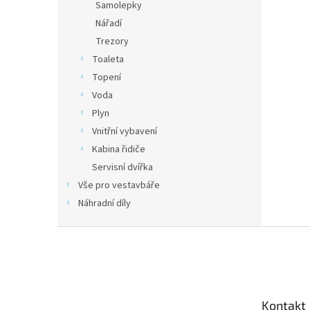
Samolepky
Nářadí
Trezory
Toaleta
Topení
Voda
Plyn
Vnitřní vybavení
Kabina řidiče
Servisní dvířka
Vše pro vestavbáře
Náhradní díly
Z
á
p
a
t
Kontakt
í