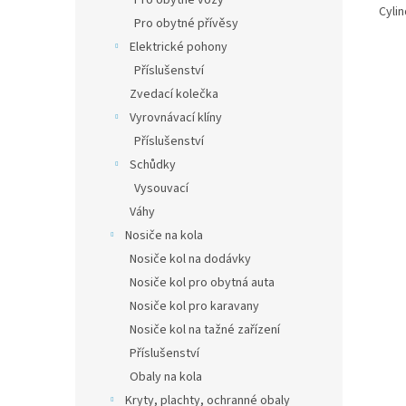
Pro obytné vozy
Cylin
Pro obytné přívěsy
Elektrické pohony
Příslušenství
Zvedací kolečka
Vyrovnávací klíny
Příslušenství
Schůdky
Vysouvací
Váhy
Nosiče na kola
Nosiče kol na dodávky
Nosiče kol pro obytná auta
Nosiče kol pro karavany
Nosiče kol na tažné zařízení
Příslušenství
Obaly na kola
Kryty, plachty, ochranné obaly