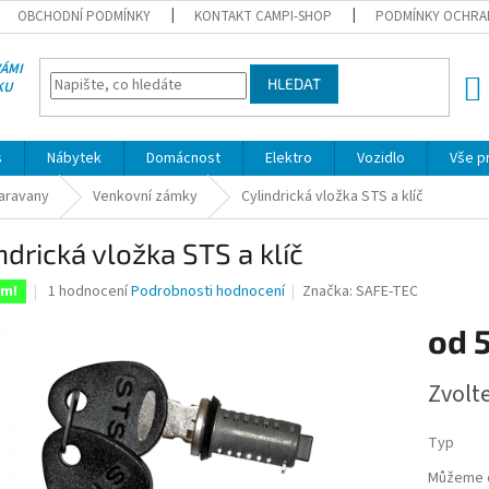
OBCHODNÍ PODMÍNKY
KONTAKT CAMPI-SHOP
PODMÍNKY OCHRA
VÁMI
HLEDAT
KU
NÁK
KOŠÍ
s
Nábytek
Domácnost
Elektro
Vozidlo
Vše p
karavany
Venkovní zámky
Cylindrická vložka STS a klíč
ndrická vložka STS a klíč
Průměrné
1 hodnocení
Podrobnosti hodnocení
Značka:
SAFE-TEC
em!
hodnocení
produktu
od
5
je
5,0
Měrná
Zvolt
z
cena:
5
hvězdiček.
Typ
Můžeme d