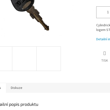
Cylindric
logem S
Detailní 
TISK
s
Diskuze
ailní popis produktu