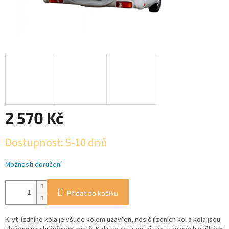
2 570 Kč
Měrná
Dostupnost: 5-10 dnů
cena:
Možnosti doručení
Přidat do košíku
Kryt jízdního kola je všude kolem uzavřen, nosič jízdních kol a kola jsou