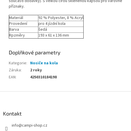
součástí dodávky). S velkou čirou skleněnou kapsou pro varovné
příznaky.
Materiál
92 % Polyester, 8 % Acryl
Provedení
pro 4 jízdní kola
Barva
šedá
Rpzměry
193 x 61 x 136 mm
Doplňkové parametry
Kategorie
:
Nosiče na kola
Záruka
:
2 roky
EAN
:
4250310184198
Z
á
p
a
Kontakt
t
info
@
campi-shop.cz
í