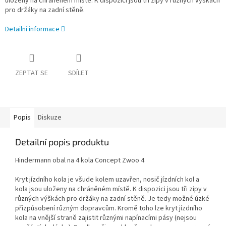
uloženy na chráněném místě. K dispozici jsou tři zipy v různých výškách
pro držáky na zadní stěně.
Detailní informace
ZEPTAT SE
SDÍLET
Popis
Diskuze
Detailní popis produktu
Hindermann obal na 4 kola Concept Zwoo 4
Kryt jízdního kola je všude kolem uzavřen, nosič jízdních kol a
kola jsou uloženy na chráněném místě. K dispozici jsou tři zipy v
různých výškách pro držáky na zadní stěně. Je tedy možné úzké
přizpůsobení různým dopravcům. Kromě toho lze kryt jízdního
kola na vnější straně zajistit různými napínacími pásy (nejsou