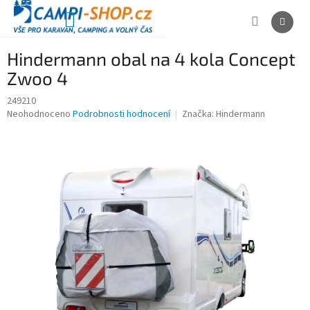
Přejít
na
NÁKUPNÍ
obsah
KOŠÍK
Hindermann obal na 4 kola Concept
Zwoo 4
249210
Průměrné
Neohodnoceno
Podrobnosti hodnocení
Značka:
Hindermann
hodnocení
produktu
je
0,0
z
5
hvězdiček.