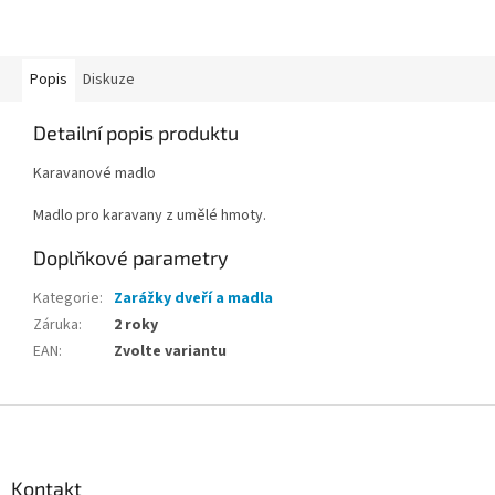
Popis
Diskuze
Detailní popis produktu
Karavanové madlo
Madlo pro karavany z umělé hmoty.
Doplňkové parametry
Kategorie
:
Zarážky dveří a madla
Záruka
:
2 roky
EAN
:
Zvolte variantu
Z
á
p
a
Kontakt