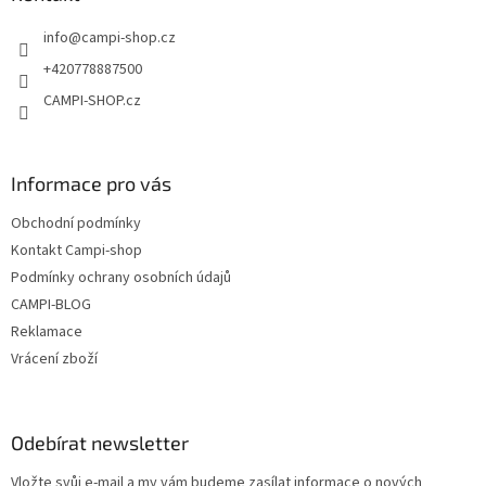
t
info
@
campi-shop.cz
í
+420778887500
CAMPI-SHOP.cz
Informace pro vás
Obchodní podmínky
Kontakt Campi-shop
Podmínky ochrany osobních údajů
CAMPI-BLOG
Reklamace
Vrácení zboží
Odebírat newsletter
Vložte svůj e-mail a my vám budeme zasílat informace o nových