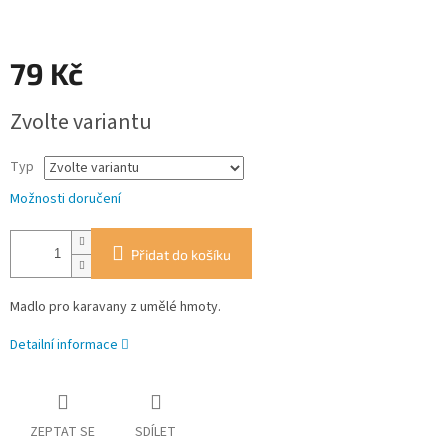
79 Kč
Měrná
Zvolte variantu
cena:
Typ
Možnosti doručení
Přidat do košíku
Madlo pro karavany z umělé hmoty.
Detailní informace
ZEPTAT SE
SDÍLET