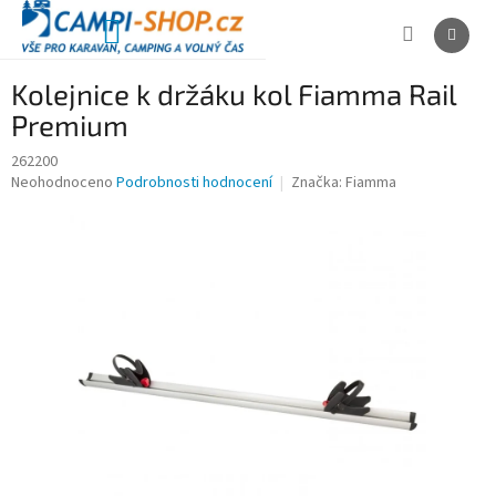
Přejít
na
NÁKUPNÍ
obsah
KOŠÍK
Kolejnice k držáku kol Fiamma Rail
Premium
262200
Průměrné
Neohodnoceno
Podrobnosti hodnocení
Značka:
Fiamma
hodnocení
produktu
je
0,0
z
5
hvězdiček.