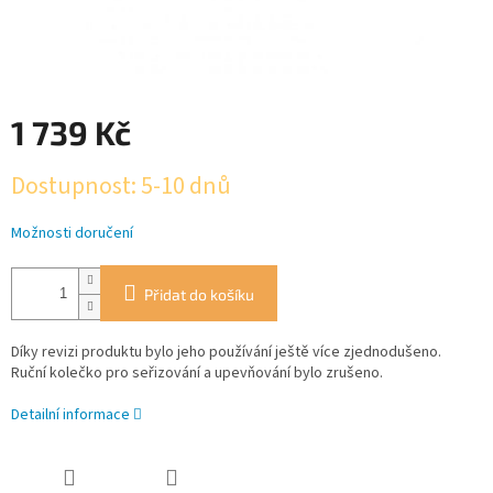
1 739 Kč
Měrná
Dostupnost: 5-10 dnů
cena:
Možnosti doručení
Přidat do košíku
Díky revizi produktu bylo jeho používání ještě více zjednodušeno.
Ruční kolečko pro seřizování a upevňování bylo zrušeno.
Detailní informace