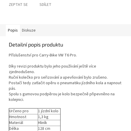
ZEPTAT SE
SDÍLET
Popis
Diskuze
Detailní popis produktu
Příslušenství pro Carry-Bike VW T6 Pro.
Díky revizi produktu bylo jeho používání ještě více
zjednodušeno.
Ruční kolečko pro seřizování a upevňování bylo zrušeno.
Postačí tedy zatlačit opěru o pneumatiku jízdního kola a napnout
pás.
Spolu s gumovou podpěrou je kolo bezpečně připevněno na
kolejnici.
Určeno pro
1 jízdní kolo
Hmotnost
1,3 kg
Materiál
Hliník
Délka
128 cm