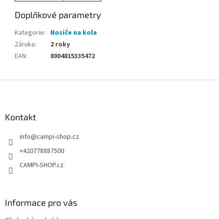
Doplňkové parametry
Kategorie
:
Nosiče na kola
Záruka
:
2 roky
EAN
:
8004815335472
Z
á
p
a
Kontakt
t
info
@
campi-shop.cz
í
+420778887500
CAMPI-SHOP.cz
Informace pro vás