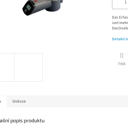
Das Erfa
seit meh
Deichsel
Detailní 
TISK
s
Diskuze
ailní popis produktu