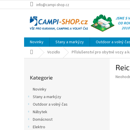
Přejít
info@campi-shop.cz
na
obsah
JSME S 
OD RO
2010
Novinky
Stany a markýzy
Outdoor a volný ča
Domů
Vozidlo
Příslušenství pro obytné vozy a 
P
Reic
o
Přeskočit
s
Průměr
Neohod
Kategorie
kategorie
t
hodnoce
r
produkt
Novinky
a
je
Stany a markýzy
0,0
n
z
Outdoor a volný čas
n
5
í
Nábytek
hvězdič
p
Domácnost
a
Elektro