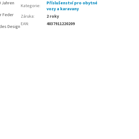
0 Jahren
Příslušenství pro obytné
Kategorie
:
vozy a karavany
er Feder
Záruka
:
2 roky
EAN
:
4037911220209
ndes Design