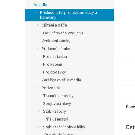
n
Vozidlo
e
Příslušenství pro obytné vozy a
l
karavany
Čištění a péče
Odvlhčovače vzduchu
Venkovní zámky
Přídavné zámky
Pro nástavbu
Pro kabinu
Pro dodávky
Zarážky dveří a madla
Podvozek
Tlumiče a měchy
Spojovací hlavy
Popi
Stabilizátory
Příslušenství
Det
Stabilizační nohy a kliky