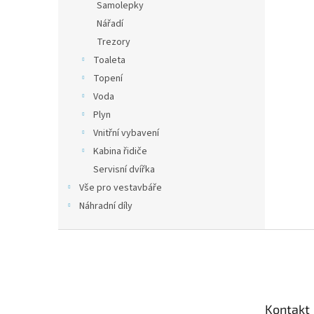
Samolepky
Nářadí
Trezory
Toaleta
Topení
Voda
Plyn
Vnitřní vybavení
Kabina řidiče
Servisní dvířka
Vše pro vestavbáře
Náhradní díly
Z
á
p
a
t
Kontakt
í