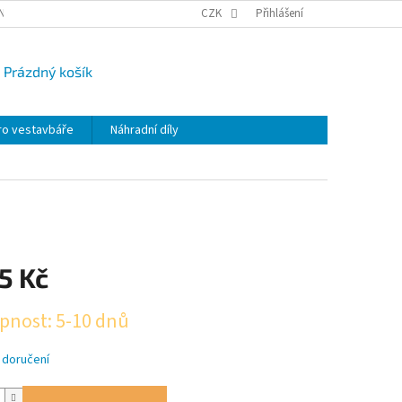
NY OSOBNÍCH ÚDAJŮ
CAMPI-BLOG
CZK
REKLAMACE
Přihlášení
VRÁCENÍ ZBO
Prázdný košík
UPNÍ
K
ro vestavbáře
Náhradní díly
5 Kč
pnost: 5-10 dnů
 doručení