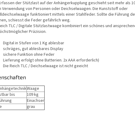
Erfassen der Stützlast auf der Anhängerkupplung geschieht seit mehr als 1
h Verwendung von Personen oder Deichselwaagen. Die Kunststoff oder
ldeichselwaage funktioniert mittels einer Stahlfeder. Sollte die Führung d
hen, schiesst die Feder gefährlich weg.
Reich TLC / Digitale Stützlastwaage kombiniert ein schönes und anspreche
höchstmöglicher Präzision.
Digital in Stufen von 1 Kg ablesbar
schräges, gut ablesbares Display
sichere Funktion ohne Feder
Lieferung erfolgt ohne Batterien. 2x AAA erforderlich)
Die Reich TLC / Deichselwaage ist nicht geeicht
enschaften
Anhängetechnik
Waage
stbar bis
109 kg
ührung
Einachser
e
grau