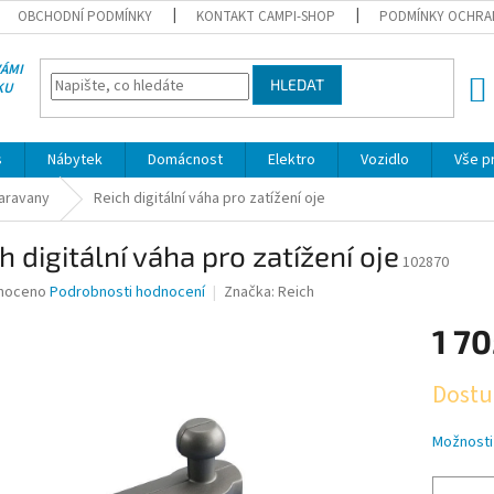
OBCHODNÍ PODMÍNKY
KONTAKT CAMPI-SHOP
PODMÍNKY OCHRA
VÁMI
HLEDAT
KU
NÁK
KOŠÍ
s
Nábytek
Domácnost
Elektro
Vozidlo
Vše p
karavany
Reich digitální váha pro zatížení oje
h digitální váha pro zatížení oje
102870
né
noceno
Podrobnosti hodnocení
Značka:
Reich
ní
1 70
u
Měrná
Dostu
cena:
ek.
Možnosti