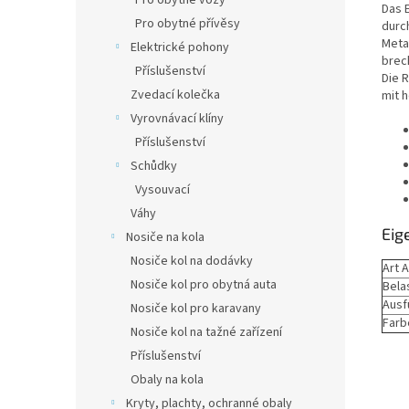
Pro obytné vozy
Das 
Pro obytné přívěsy
durc
Metal
Elektrické pohony
brec
Příslušenství
Die 
Zvedací kolečka
mit 
Vyrovnávací klíny
Příslušenství
Schůdky
Vysouvací
Váhy
Eig
Nosiče na kola
Nosiče kol na dodávky
Art 
Nosiče kol pro obytná auta
Bela
Ausf
Nosiče kol pro karavany
Farb
Nosiče kol na tažné zařízení
Příslušenství
Obaly na kola
Kryty, plachty, ochranné obaly