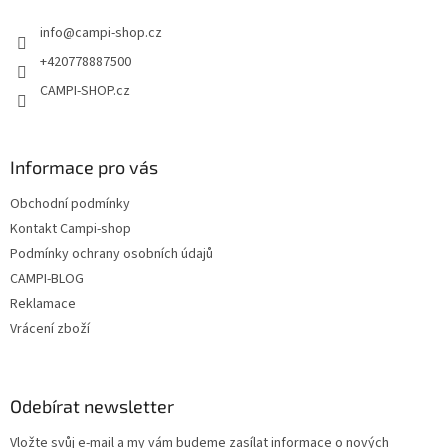
t
info
@
campi-shop.cz
í
+420778887500
CAMPI-SHOP.cz
Informace pro vás
Obchodní podmínky
Kontakt Campi-shop
Podmínky ochrany osobních údajů
CAMPI-BLOG
Reklamace
Vrácení zboží
Odebírat newsletter
Vložte svůj e-mail a my vám budeme zasílat informace o nových