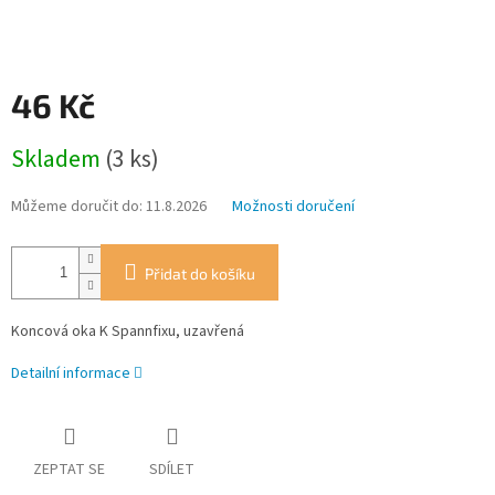
46 Kč
Měrná
Skladem
(3 ks)
cena:
Můžeme doručit do:
11.8.2026
Možnosti doručení
Přidat do košíku
Koncová oka K Spannfixu, uzavřená
Detailní informace
ZEPTAT SE
SDÍLET