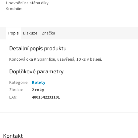
hvězdiček.
Upevnění na stěnu díky
šroubům.
Popis
Diskuze
Značka
Detailní popis produktu
Koncová oka K Spannfixu, uzavřená, 10 ks v balení.
Doplňkové parametry
Kategorie
:
Rolety
Záruka
:
2 roky
EAN
:
4001542231101
Z
á
p
a
Kontakt