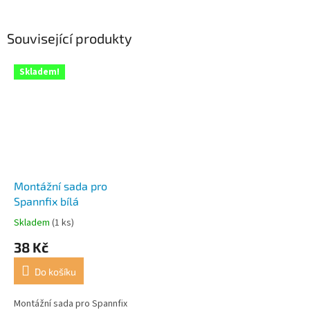
Související produkty
Skladem!
Montážní sada pro
Spannfix bílá
Skladem
(1 ks)
Průměrné
hodnocení
38 Kč
produktu
je
Do košíku
5,0
z
5
Montážní sada pro Spannfix