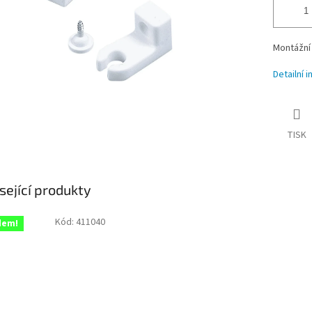
Montážní 
Detailní 
TISK
sející produkty
Kód:
411040
dem!