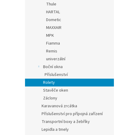
Thule
HARTAL
Dometic
MAXXAIR
MPK
Fiamma
Remis
univerzální
Boční okna
Příslušenství
Rolety
Stavěče oken
Záclony
Karavanová zrcátka
Příslušenství pro přípojná zařízení
Transportní boxy a žebříky
Lepidla a tmely