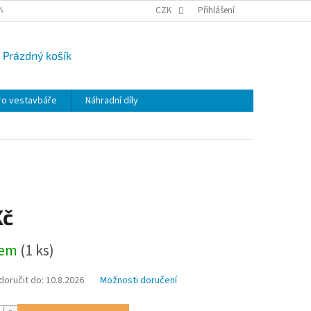
NY OSOBNÍCH ÚDAJŮ
CAMPI-BLOG
CZK
REKLAMACE
Přihlášení
VRÁCENÍ ZBO
Prázdný košík
UPNÍ
K
ro vestavbáře
Náhradní díly
Kč
dem
(1 ks)
oručit do:
10.8.2026
Možnosti doručení