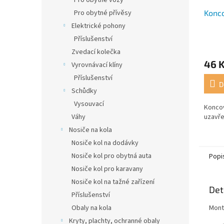
Pro obytné vozy
Pro obytné přívěsy
Konc
Elektrické pohony
Příslušenství
Zvedací kolečka
46 
Vyrovnávací klíny
Příslušenství
D
Schůdky
Vysouvací
Koncov
Váhy
uzavř
Nosiče na kola
Nosiče kol na dodávky
Nosiče kol pro obytná auta
Popi
Nosiče kol pro karavany
Nosiče kol na tažné zařízení
Det
Příslušenství
Obaly na kola
Mont
Kryty, plachty, ochranné obaly