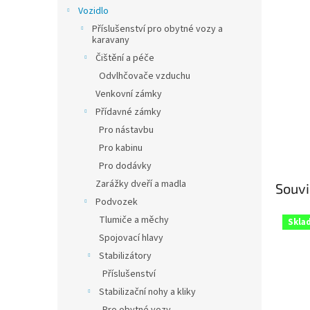
n
Vozidlo
e
Příslušenství pro obytné vozy a
l
karavany
Čištění a péče
Odvlhčovače vzduchu
Venkovní zámky
Přídavné zámky
Pro nástavbu
Pro kabinu
Pro dodávky
Zarážky dveří a madla
Souvi
Podvozek
Tlumiče a měchy
Skla
Spojovací hlavy
Stabilizátory
Příslušenství
Stabilizační nohy a kliky