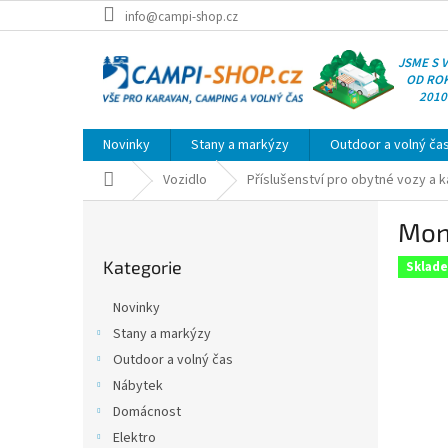
Přejít
info@campi-shop.cz
na
obsah
JSME S 
OD RO
2010
Novinky
Stany a markýzy
Outdoor a volný ča
Domů
Vozidlo
Příslušenství pro obytné vozy a 
P
Mont
o
Přeskočit
s
Kategorie
kategorie
Sklad
t
r
Novinky
a
Stany a markýzy
n
Outdoor a volný čas
n
í
Nábytek
p
Domácnost
a
Elektro