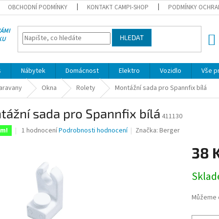
OBCHODNÍ PODMÍNKY
KONTAKT CAMPI-SHOP
PODMÍNKY OCHRA
VÁMI
HLEDAT
KU
NÁK
KOŠÍ
s
Nábytek
Domácnost
Elektro
Vozidlo
Vše p
karavany
Okna
Rolety
Montážní sada pro Spannfix bílá
ážní sada pro Spannfix bílá
411130
Průměrné
1 hodnocení
Podrobnosti hodnocení
Značka:
Berger
em!
hodnocení
produktu
38 
je
5,0
Měrná
Skla
z
cena:
5
hvězdiček.
Můžeme d