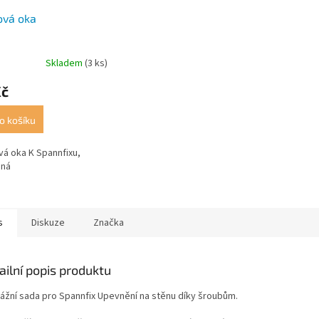
ová oka
Skladem
(3 ks)
Kč
o košíku
á oka K Spannfixu,
ená
s
Diskuze
Značka
ailní popis produktu
ážní sada pro Spannfix Upevnění na stěnu díky šroubům.