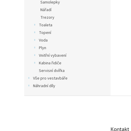
Samolepky
Nářadí
Trezory
Toaleta
Topení
Voda
Plyn
Vnitřní vybavení
Kabina řidiče
Servisní dvířka
Vše pro vestavbáře
Náhradní díly
Z
á
p
a
t
Kontakt
í