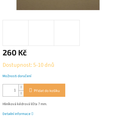
260 Kč
Měrná
Dostupnost: 5-10 dnů
cena:
Možnosti doručení
Přidat do košíku
Hliníková kédrová lišta 7 mm.
Detailní informace