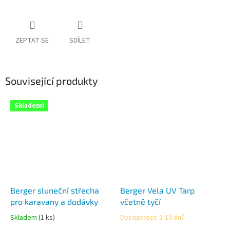
ZEPTAT SE
SDÍLET
Související produkty
Skladem!
Berger sluneční střecha
Berger Vela UV Tarp
pro karavany a dodávky
včetně tyčí
Skladem
(1 ks)
Dostupnost: 5-10 dnů
Průměrné
Průměrné
hodnocení
hodnocení