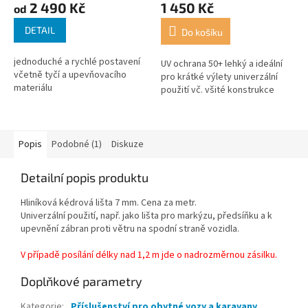
2 490 Kč
1 450 Kč
od
produktu
produktu
je
je
DETAIL
Do košíku
3,3
4,0
z
z
jednoduché a rychlé postavení
5
5
UV ochrana 50+ lehký a ideální
včetně tyčí a upevňovacího
hvězdiček.
hvězdiček.
pro krátké výlety univerzální
materiálu
použití vč. všité konstrukce
Popis
Podobné (1)
Diskuze
Detailní popis produktu
Hliníková kédrová lišta 7 mm. Cena za metr.
Univerzální použití, např. jako lišta pro markýzu, předsíňku a k
upevnění zábran proti větru na spodní straně vozidla.
V případě posílání délky nad 1,2 m jde o nadrozměrnou zásilku.
Doplňkové parametry
Kategorie
:
Příslušenství pro obytné vozy a karavany