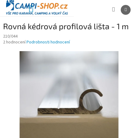
Přejít
na
NÁKUPNÍ
obsah
KOŠÍK
Rovná kédrová profilová lišta - 1 m
210/044
Průměrné
2 hodnocení
Podrobnosti hodnocení
hodnocení
produktu
je
5,0
z
5
hvězdiček.