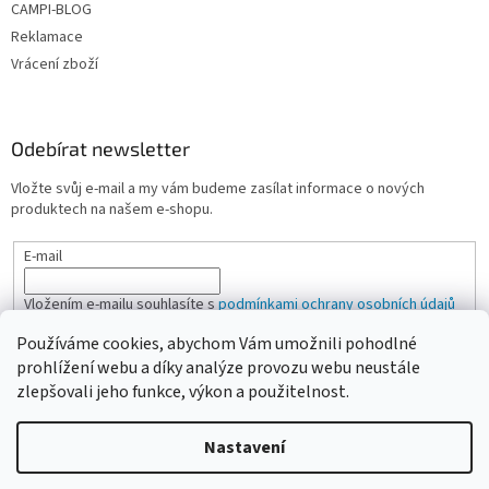
CAMPI-BLOG
Reklamace
Vrácení zboží
Odebírat newsletter
Vložte svůj e-mail a my vám budeme zasílat informace o nových
produktech na našem e-shopu.
E-mail
Vložením e-mailu souhlasíte s
podmínkami ochrany osobních údajů
Používáme cookies, abychom Vám umožnili pohodlné
PŘIHLÁSIT SE
prohlížení webu a díky analýze provozu webu neustále
zlepšovali jeho funkce, výkon a použitelnost.
Nastavení
Vytvořil Shoptet