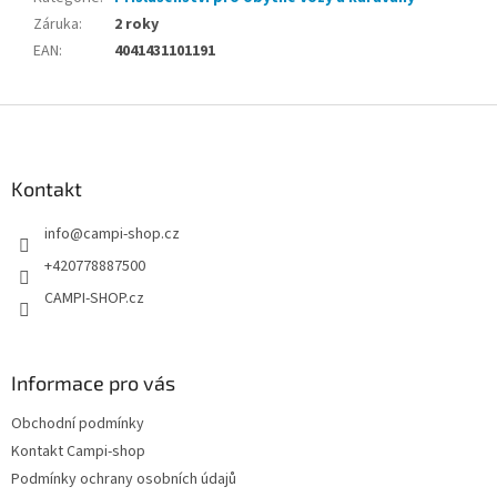
Záruka
:
2 roky
EAN
:
4041431101191
Z
á
p
a
Kontakt
t
info
@
campi-shop.cz
í
+420778887500
CAMPI-SHOP.cz
Informace pro vás
Obchodní podmínky
Kontakt Campi-shop
Podmínky ochrany osobních údajů