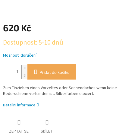
620 Kč
Měrná
Dostupnost: 5-10 dnů
cena:
Možnosti doručení
Přidat do košíku
Zum Einziehen eines Vorzeltes oder Sonnendaches wenn keine
Kederschiene vorhanden ist. Silberfarben eloxiert.
Detailní informace
ZEPTAT SE
SDÍLET