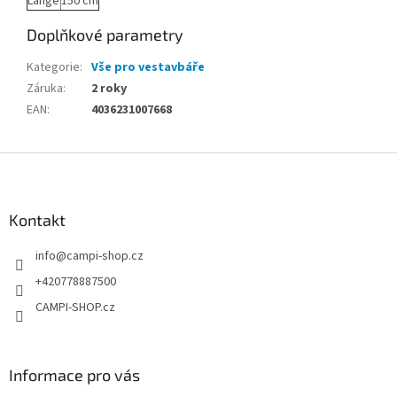
Länge
150 cm
Doplňkové parametry
Kategorie
:
Vše pro vestavbáře
Záruka
:
2 roky
EAN
:
4036231007668
Z
á
p
a
Kontakt
t
info
@
campi-shop.cz
í
+420778887500
CAMPI-SHOP.cz
Informace pro vás