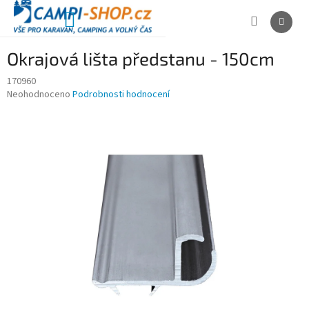
Přejít
na
NÁKUPNÍ
obsah
KOŠÍK
Okrajová lišta předstanu - 150cm
170960
Průměrné
Neohodnoceno
Podrobnosti hodnocení
hodnocení
produktu
je
0,0
z
5
hvězdiček.