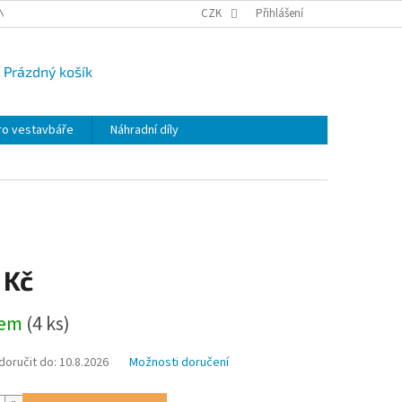
NY OSOBNÍCH ÚDAJŮ
CAMPI-BLOG
CZK
REKLAMACE
Přihlášení
VRÁCENÍ ZBO
Prázdný košík
UPNÍ
K
ro vestavbáře
Náhradní díly
 Kč
dem
(4 ks)
oručit do:
10.8.2026
Možnosti doručení