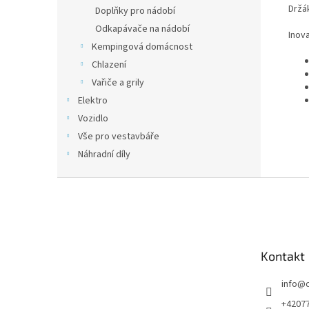
Držák
Doplňky pro nádobí
Odkapávače na nádobí
Inova
Kempingová domácnost
Chlazení
Vařiče a grily
Elektro
Vozidlo
Vše pro vestavbáře
Náhradní díly
Z
á
p
a
t
Kontakt
í
info
@
+4207