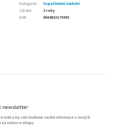
Kategorie
:
Uspořádání nádobí
Záruka
:
2 roky
EAN
:
8004815175993
t newsletter
j e-mail a my vám budeme zasílat informace o nových
 na našem e-shopu.