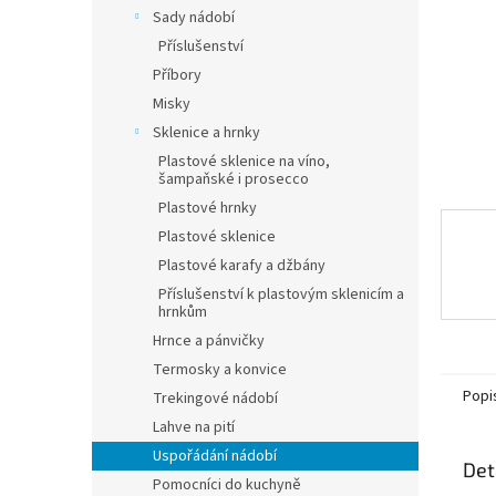
n
Sady nádobí
e
Příslušenství
l
Příbory
Misky
Sklenice a hrnky
Plastové sklenice na víno,
šampaňské i prosecco
Plastové hrnky
Plastové sklenice
Plastové karafy a džbány
Příslušenství k plastovým sklenicím a
hrnkům
Hrnce a pánvičky
Termosky a konvice
Popi
Trekingové nádobí
Lahve na pití
Uspořádání nádobí
Det
Pomocníci do kuchyně