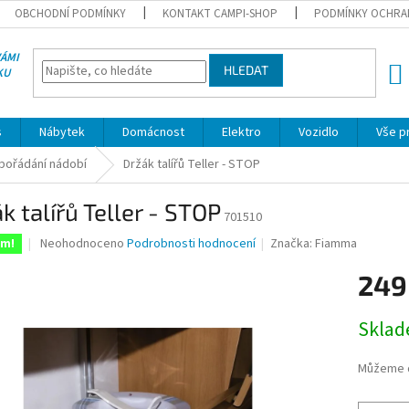
OBCHODNÍ PODMÍNKY
KONTAKT CAMPI-SHOP
PODMÍNKY OCHRA
VÁMI
HLEDAT
KU
NÁK
KOŠÍ
s
Nábytek
Domácnost
Elektro
Vozidlo
Vše p
pořádání nádobí
Držák talířů Teller - STOP
k talířů Teller - STOP
701510
Průměrné
Neohodnoceno
Podrobnosti hodnocení
Značka:
Fiamma
em!
hodnocení
produktu
249
je
0,0
Měrná
Skla
z
cena:
5
hvězdiček.
Můžeme d