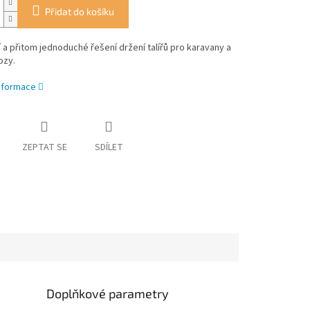
Přidat do košíku
í a přitom jednoduché řešení držení talířů pro karavany a
ozy.
informace
ZEPTAT SE
SDÍLET
Doplňkové parametry