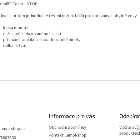
 talířů Teller - STOP
tivní a přitom jednoduché řešení držení talířů pro karavany a obytné vozy.
lehká montáž
držící tyč z eloxovaného hliníku
přítlačné ramínko z robustní umělé hmoty
délka: 20 cm
Informace pro vás
Odebíra
Obchodní podmínky
Vložte svů
campi-shop.cz
produktech
Kontakt Campi-shop
78887500