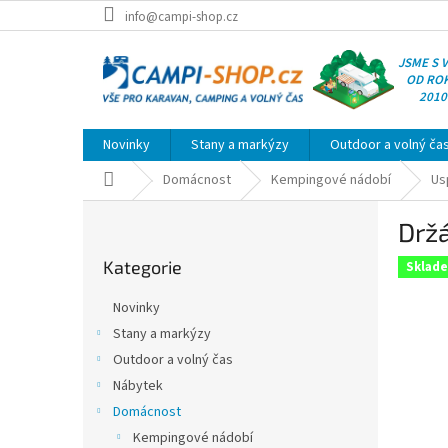
Přejít
info@campi-shop.cz
na
obsah
JSME S 
OD RO
2010
Novinky
Stany a markýzy
Outdoor a volný ča
Domů
Domácnost
Kempingové nádobí
Us
P
Držá
o
Přeskočit
s
Kategorie
kategorie
Sklad
t
r
Novinky
a
Stany a markýzy
n
Outdoor a volný čas
n
í
Nábytek
p
Domácnost
a
Kempingové nádobí