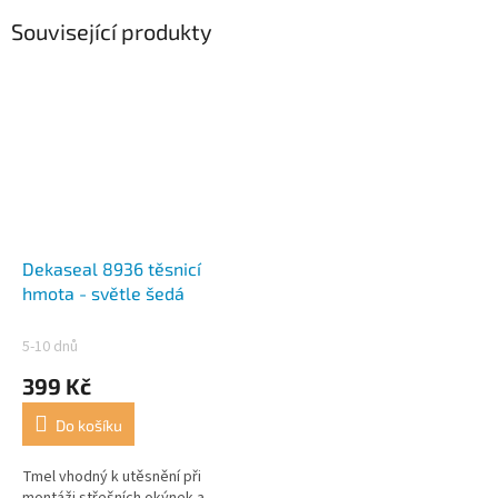
Související produkty
Dekaseal 8936 těsnicí
hmota - světle šedá
5-10 dnů
399 Kč
Do košíku
Tmel vhodný k utěsnění při
montáži střešních okýnek a