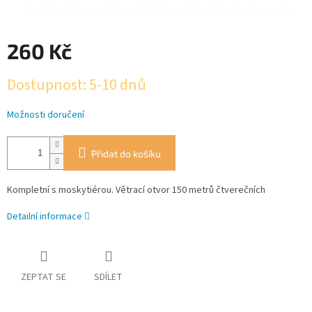
260 Kč
Měrná
Dostupnost: 5-10 dnů
cena:
Možnosti doručení
Přidat do košíku
Kompletní s moskytiérou. Větrací otvor 150 metrů čtverečních
Detailní informace
ZEPTAT SE
SDÍLET