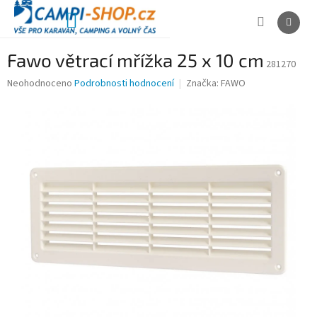
Přejít
na
NÁKUPNÍ
obsah
KOŠÍK
Fawo větrací mřížka 25 x 10 cm
281270
Průměrné
Neohodnoceno
Podrobnosti hodnocení
Značka:
FAWO
hodnocení
produktu
je
0,0
z
5
hvězdiček.