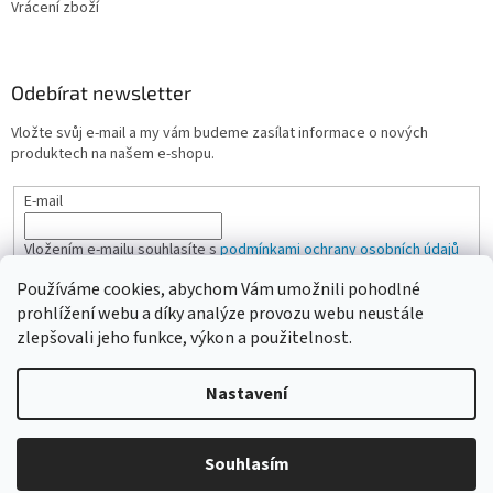
Vrácení zboží
Odebírat newsletter
Vložte svůj e-mail a my vám budeme zasílat informace o nových
produktech na našem e-shopu.
E-mail
Vložením e-mailu souhlasíte s
podmínkami ochrany osobních údajů
Používáme cookies, abychom Vám umožnili pohodlné
PŘIHLÁSIT SE
prohlížení webu a díky analýze provozu webu neustále
zlepšovali jeho funkce, výkon a použitelnost.
Nastavení
Vytvořil Shoptet
Vážení zákazníci, pokud na eshopu nenajdete žádanou položku,
Souhlasím
Copyright 2026
CAMPI-SHOP.cz
. Všechna práva vyhrazena.
neváhejte ji poptat přes kontaktní formulář nebo email.