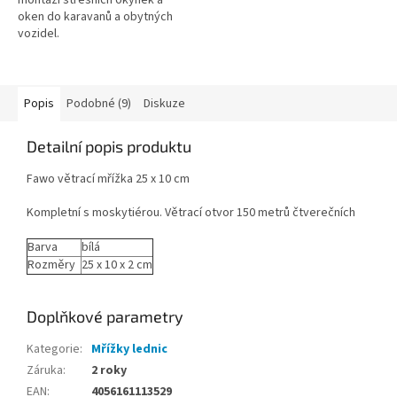
oken do karavanů a obytných
vozidel.
Popis
Podobné (9)
Diskuze
Detailní popis produktu
Fawo větrací mřížka 25 x 10 cm
Kompletní s moskytiérou. Větrací otvor 150 metrů čtverečních
Barva
bílá
Rozměry
25 x 10 x 2 cm
Doplňkové parametry
Kategorie
:
Mřížky lednic
Záruka
:
2 roky
EAN
:
4056161113529