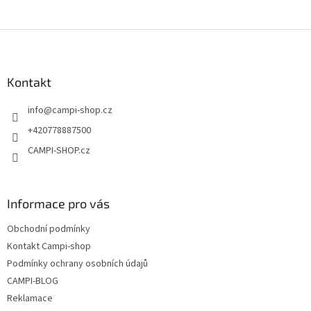
Z
á
p
a
Kontakt
t
info
@
campi-shop.cz
í
+420778887500
CAMPI-SHOP.cz
Informace pro vás
Obchodní podmínky
Kontakt Campi-shop
Podmínky ochrany osobních údajů
CAMPI-BLOG
Reklamace