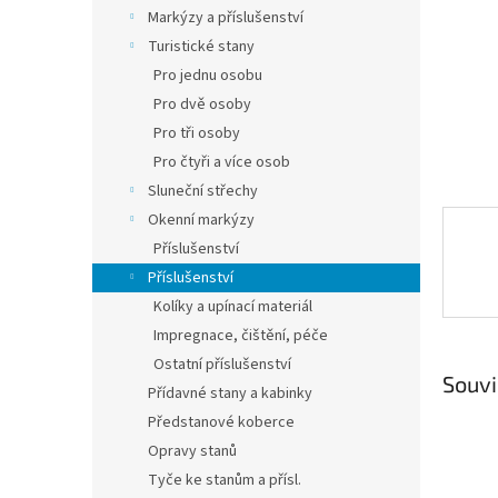
n
Markýzy a příslušenství
e
Turistické stany
l
Pro jednu osobu
Pro dvě osoby
Pro tři osoby
Pro čtyři a více osob
Sluneční střechy
Okenní markýzy
Příslušenství
Příslušenství
Kolíky a upínací materiál
Impregnace, čištění, péče
Ostatní příslušenství
Souvi
Přídavné stany a kabinky
Předstanové koberce
Opravy stanů
Tyče ke stanům a přísl.