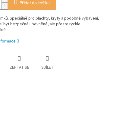
Přidat do košíku
mků. Speciálně pro plachty, kryty a podobné vybavení,
sí být bezpečně upevněné, ale přesto rychle
lné.
informace
ZEPTAT SE
SDÍLET