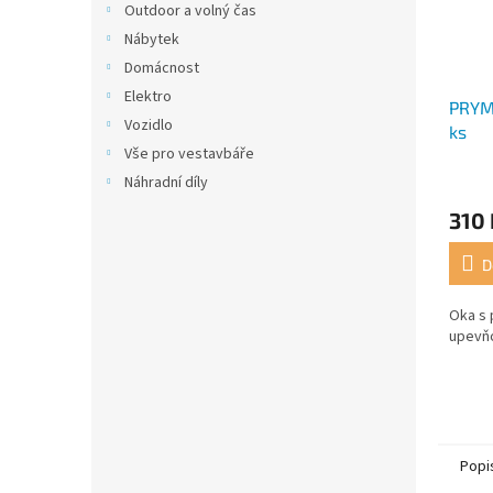
Outdoor a volný čas
Nábytek
Domácnost
Elektro
PRYM
Vozidlo
ks
Vše pro vestavbáře
Náhradní díly
310 
D
Oka s 
upevňo
Popi