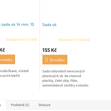
 sada ok 14 mm, 10
Sada ok
Dostupnost: 5-10 dnů
Dostupnost: 5-10 dnů
Kč
155 Kč
o košíku
Do košíku
podložkami, včetně
Sada robustních nerezových
vacích kleští.
plastových ok. Na stanové
plachty, čelní skla, fólie,
automobilové zástěry a mnoho
dalšího. Pro uchycení stačí úder
běžným kladivem. Vnější
průměr Ø...
s
Podobné (1)
Diskuze