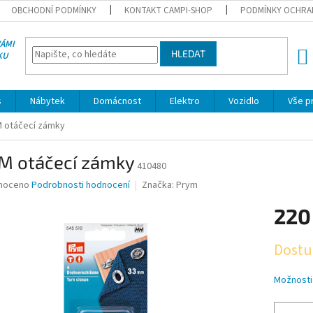
OBCHODNÍ PODMÍNKY
KONTAKT CAMPI-SHOP
PODMÍNKY OCHRA
VÁMI
HLEDAT
KU
NÁK
KOŠÍ
s
Nábytek
Domácnost
Elektro
Vozidlo
Vše p
 otáčecí zámky
M otáčecí zámky
410480
né
noceno
Podrobnosti hodnocení
Značka:
Prym
ní
220
u
Měrná
Dostu
cena:
ek.
Možnosti