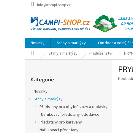
Přejít
info@campi-shop.cz
na
obsah
JSME S 
OD RO
2010
Novinky
Stany a markýzy
Outdoor a volný ča
Domů
Stany a markýzy
Příslušenství
PRYM
P
PRY
o
Přeskočit
s
Průměr
Neohod
Kategorie
kategorie
t
hodnoce
r
produkt
Novinky
a
je
Stany a markýzy
0,0
n
z
Předstany pro obytné vozy a dodávky
n
5
í
Nafukovací předstany k dodávce
hvězdič
p
Předstany pro karavany
a
Nafukovací předstany