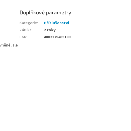
Doplňkové parametry
Kategorie
:
Příslušenství
Záruka
:
2 roky
EAN
:
4002275455109
vněné, ale