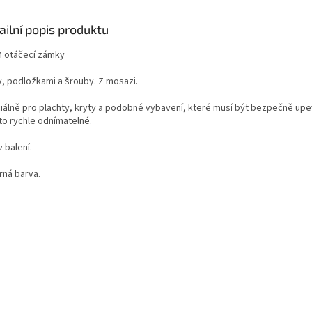
ailní popis produktu
 otáčecí zámky
y, podložkami a šrouby. Z mosazi.
iálně pro plachty, kryty a podobné vybavení, které musí být bezpečně upe
to rychle odnímatelné.
v balení.
rná barva.