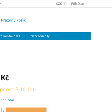
NY OSOBNÍCH ÚDAJŮ
CAMPI-BLOG
CZK
REKLAMACE
Přihlášení
VRÁCENÍ ZBO
Prázdný košík
UPNÍ
K
ro vestavbáře
Náhradní díly
 Kč
pnost: 5-10 dnů
 doručení