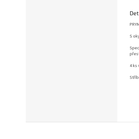
Det
PRYM
S ok
Spec
přes
4 ks 
Stříb
Z
á
p