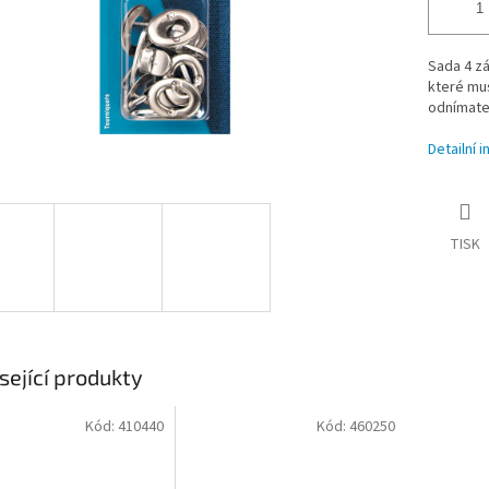
Sada 4 zá
které mu
odnímate
Detailní 
TISK
sející produkty
Kód:
410440
Kód:
460250