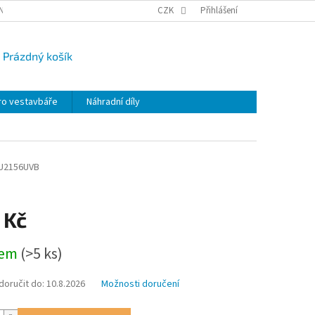
NY OSOBNÍCH ÚDAJŮ
CAMPI-BLOG
CZK
REKLAMACE
Přihlášení
VRÁCENÍ ZBO
Prázdný košík
UPNÍ
K
ro vestavbáře
Náhradní díly
U2156UVB
 Kč
dem
(>5 ks)
oručit do:
10.8.2026
Možnosti doručení