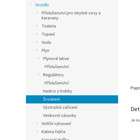
n
Vozidlo
e
Příslušenství pro obytné vozy a
l
karavany
Toaleta
Topení
Voda
Plyn
Plynové lahve
Příslušenství
Regulátory
Příslušenství
Popi
Hadice a trubky
Šroubení
Výstražná zařízení
Det
Venkovní zásuvky
Je nu
Vnitřní vybavení
Kabina řidiče