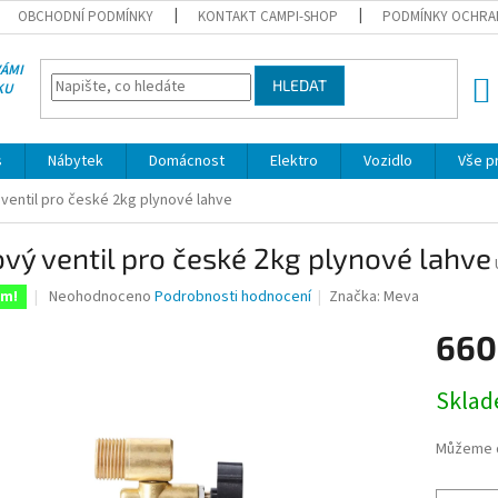
OBCHODNÍ PODMÍNKY
KONTAKT CAMPI-SHOP
PODMÍNKY OCHRA
VÁMI
HLEDAT
KU
NÁK
KOŠÍ
s
Nábytek
Domácnost
Elektro
Vozidlo
Vše p
 ventil pro české 2kg plynové lahve
vý ventil pro české 2kg plynové lahve
Průměrné
Neohodnoceno
Podrobnosti hodnocení
Značka:
Meva
em!
hodnocení
produktu
660
je
0,0
Měrná
Skla
z
cena:
5
hvězdiček.
Můžeme d