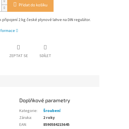
Přidat do košíku
k připojení 2 kg české plynové lahve na DIN regulátor.
informace
ZEPTAT SE
SDÍLET
Doplňkové parametry
Kategorie
:
Šroubení
Záruka
:
2 roky
EAN
:
8590584215645