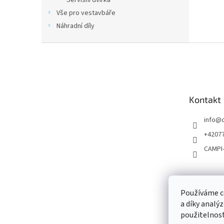
Servisní dvířka
Vše pro vestavbáře
Náhradní díly
Z
á
p
a
t
Kontakt
í
info
@
+4207
CAMPI
Používáme c
a díky analý
použitelnost