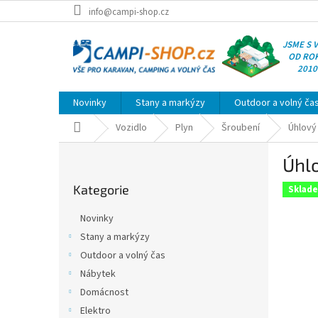
Přejít
info@campi-shop.cz
na
obsah
JSME S 
OD RO
2010
Novinky
Stany a markýzy
Outdoor a volný ča
Domů
Vozidlo
Plyn
Šroubení
Úhlový
P
Úhlo
o
Přeskočit
s
Kategorie
kategorie
Sklad
t
r
Novinky
a
Stany a markýzy
n
Outdoor a volný čas
n
í
Nábytek
p
Domácnost
a
Elektro