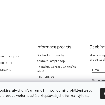
Informace pro vás
Odebíra
Obchodní podmínky
Vložte svů
campi-shop.cz
produktech
Kontakt Campi-shop
78887500
Podmínky ochrany osobních
-SHOP.cz
E-mail
údajů
CAMPI-BLOG
Vložením
Reklamace
údajů
Vrácení zboží
ookies, abychom Vám umožnili pohodlné prohlížení webu
ze provozu webu neustále zlepšovali jeho funkce, výkon a
PŘIHL
.