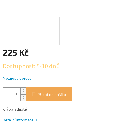
225 Kč
Měrná
Dostupnost: 5-10 dnů
cena:
Možnosti doručení
Přidat do košíku
krátký adaptér
Detailní informace