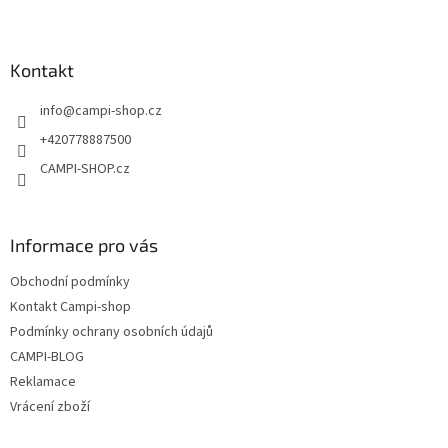
Z
á
p
a
Kontakt
t
info
@
campi-shop.cz
í
+420778887500
CAMPI-SHOP.cz
Informace pro vás
Obchodní podmínky
Kontakt Campi-shop
Podmínky ochrany osobních údajů
CAMPI-BLOG
Reklamace
Vrácení zboží