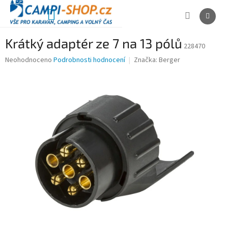
Přejít
na
NÁKUPNÍ
obsah
KOŠÍK
Krátký adaptér ze 7 na 13 pólů
228470
Průměrné
Neohodnoceno
Podrobnosti hodnocení
Značka:
Berger
hodnocení
produktu
je
0,0
z
5
hvězdiček.